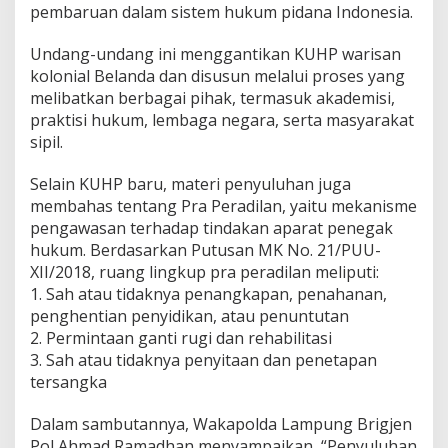
pembaruan dalam sistem hukum pidana Indonesia.
T
a
h
Undang-undang ini menggantikan KUHP warisan
u
kolonial Belanda dan disusun melalui proses yang
n
melibatkan berbagai pihak, termasuk akademisi,
2
praktisi hukum, lembaga negara, serta masyarakat
0
sipil.
2
3
K
Selain KUHP baru, materi penyuluhan juga
U
membahas tentang Pra Peradilan, yaitu mekanisme
H
pengawasan terhadap tindakan aparat penegak
P
hukum. Berdasarkan Putusan MK No. 21/PUU-
B
a
XII/2018, ruang lingkup pra peradilan meliputi:
r
1. Sah atau tidaknya penangkapan, penahanan,
u
penghentian penyidikan, atau penuntutan
d
2. Permintaan ganti rugi dan rehabilitasi
a
n
3. Sah atau tidaknya penyitaan dan penetapan
P
tersangka
r
a
Dalam sambutannya, Wakapolda Lampung Brigjen
P
Pol Ahmad Ramadhan menyampaikan, “Penyuluhan
e