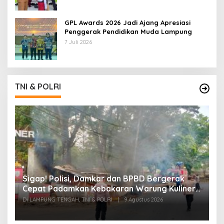
GPL Awards 2026 Jadi Ajang Apresiasi
Penggerak Pendidikan Muda Lampung
7 Juli 2026
TNI & POLRI
k
Sigap! Polisi, Damkar dan BPBD Bergerak
T
Cepat Padamkan Kebakaran Warung Kuliner
S
di Prosida Bandar Jaya
P
Di LAMPUNG TENGAH, TNI & POLRI
|
9 Agustus 2026
Di