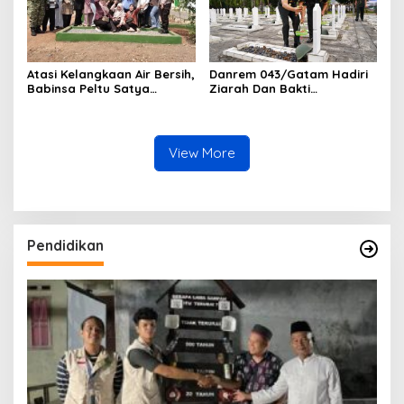
Atasi Kelangkaan Air Bersih,
Danrem 043/Gatam Hadiri
Babinsa Peltu Satya
Ziarah Dan Bakti
Ranner Anggara
Kesehatan HUT Ke-1 Kodam
Rampungkan
XXI/Radin Inten
Pembangunan Sumur Bor di
Tanjung Aman
View More
Pendidikan