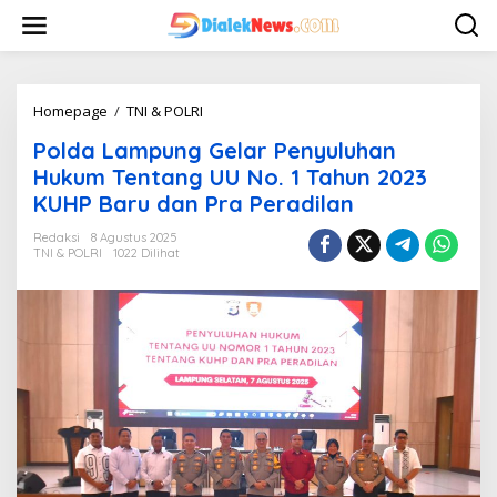
L
e
w
a
t
i
Homepage
/
TNI & POLRI
P
k
o
Polda Lampung Gelar Penyuluhan
e
l
k
d
Hukum Tentang UU No. 1 Tahun 2023
o
a
KUHP Baru dan Pra Peradilan
n
L
t
a
Redaksi
8 Agustus 2025
e
m
TNI & POLRI
1022 Dilihat
n
p
u
n
g
G
e
l
a
r
P
e
n