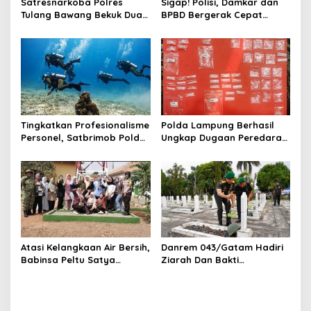
s
Satresnarkoba Polres
Sigap! Polisi, Damkar dan
Tulang Bawang Bekuk Dua
BPBD Bergerak Cepat
Pria, Sabu Dan Alat Hisap
Padamkan Kebakaran
Di Amankan
Warung Kuliner di Prosida
Bandar Jaya
Tingkatkan Profesionalisme
Polda Lampung Berhasil
Personel, Satbrimob Polda
Ungkap Dugaan Peredaran
Lampung Gelar Latihan
Narkoba di Lampung
Peningkatan Kemampuan
Tengah, Empat Terduga
Selam SAR Air
Pelaku Diamankan
Atasi Kelangkaan Air Bersih,
Danrem 043/Gatam Hadiri
Babinsa Peltu Satya
Ziarah Dan Bakti
Ranner Anggara
Kesehatan HUT Ke-1 Kodam
Rampungkan
XXI/Radin Inten
Pembangunan Sumur Bor di
Tanjung Aman