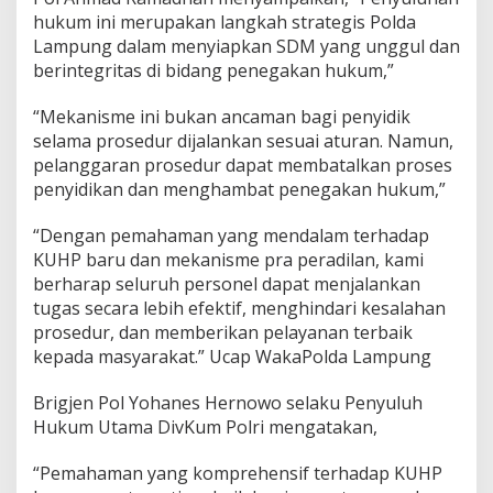
r
hukum ini merupakan langkah strategis Polda
a
Lampung dalam menyiapkan SDM yang unggul dan
d
berintegritas di bidang penegakan hukum,”
i
l
“Mekanisme ini bukan ancaman bagi penyidik
a
n
selama prosedur dijalankan sesuai aturan. Namun,
pelanggaran prosedur dapat membatalkan proses
penyidikan dan menghambat penegakan hukum,”
“Dengan pemahaman yang mendalam terhadap
KUHP baru dan mekanisme pra peradilan, kami
berharap seluruh personel dapat menjalankan
tugas secara lebih efektif, menghindari kesalahan
prosedur, dan memberikan pelayanan terbaik
kepada masyarakat.” Ucap WakaPolda Lampung
Brigjen Pol Yohanes Hernowo selaku Penyuluh
Hukum Utama DivKum Polri mengatakan,
“Pemahaman yang komprehensif terhadap KUHP