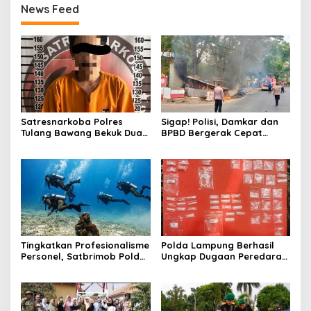
News Feed
Satresnarkoba Polres
Sigap! Polisi, Damkar dan
Tulang Bawang Bekuk Dua
BPBD Bergerak Cepat
Pria, Sabu Dan Alat Hisap
Padamkan Kebakaran
Di Amankan
Warung Kuliner di Prosida
Bandar Jaya
Tingkatkan Profesionalisme
Polda Lampung Berhasil
Personel, Satbrimob Polda
Ungkap Dugaan Peredaran
Lampung Gelar Latihan
Narkoba di Lampung
Peningkatan Kemampuan
Tengah, Empat Terduga
Selam SAR Air
Pelaku Diamankan