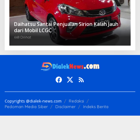
Daihatsu Santai Penjualan Sirion Kalah Jauh
dari Mobil LCGC
668 Dilihat
Copyrights @dialek-news.com
Redaksi
Pedoman Media Siber
Disclaimer
Indeks Berita