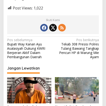
Post Views:
1,022
Ikuti Kami
N
Pos sebelumnya
Pos berikutnya
Bupati Way Kanan Ayu
Tekab 308 Presisi Polres
a
Asalasiyah Dukung KWRI
Tulang Bawang Tangkap
v
Berperan Aktif Dalam
Pencuri HP di Warung Mie
Pembangunan Daerah
Ayam
i
g
Jangan Lewatkan
a
s
i
p
o