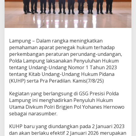
y
u
l
u
h
a
n
Lampung – Dalam rangka meningkatkan
H
pemahaman aparat penegak hukum terhadap
u
k
perkembangan peraturan perundang-undangan,
u
Polda Lampung laksanakan Penyuluhan Hukum
m
tentang Undang-Undang Nomor 1 Tahun 2023
T
tentang Kitab Undang-Undang Hukum Pidana
e
(KUHP) serta Pra Peradilan. Kamis(7/8/25)
n
t
a
Kegiatan yang berlangsung di GSG Presisi Polda
n
Lampung ini menghadirkan Penyuluh Hukum
g
Utama Divkum Polri Brigjen Pol Yohanes Hernowo
U
sebagai narasumber.
U
N
o
KUHP baru yang diundangkan pada 2 Januari 2023
.
dan akan berlaku efektif 2 Januari 2026 merupakan
1