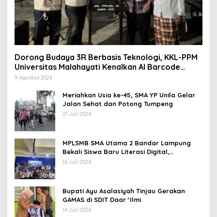
Dorong Budaya 3R Berbasis Teknologi, KKL-PPM
Universitas Malahayati Kenalkan AI Barcode
untuk Edukasi Sampah
9 Agustus 2026
Meriahkan Usia ke-45, SMA YP Unila Gelar
Jalan Sehat dan Potong Tumpeng
21 Juli 2026
MPLSMB SMA Utama 2 Bandar Lampung
Bekali Siswa Baru Literasi Digital,
Jurnalistik, dan Etika Bermedia Sosial
16 Juli 2026
Bupati Ayu Asalasiyah Tinjau Gerakan
GAMAS di SDIT Daar ‘Ilmi
14 Juli 2026