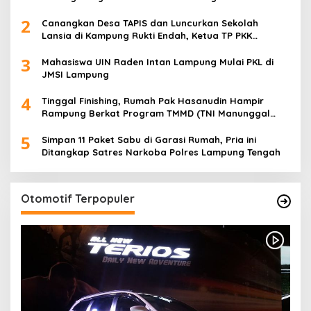
Terima Polis Asuransi Jiwa
2
Canangkan Desa TAPIS dan Luncurkan Sekolah
Lansia di Kampung Rukti Endah, Ketua TP PKK
Lampung Dorong Pembangunan SDM Dimulai dari
3
Desa
Mahasiswa UIN Raden Intan Lampung Mulai PKL di
JMSI Lampung
4
Tinggal Finishing, Rumah Pak Hasanudin Hampir
Rampung Berkat Program TMMD (TNI Manunggal
Membangun Desa)
5
Simpan 11 Paket Sabu di Garasi Rumah, Pria ini
Ditangkap Satres Narkoba Polres Lampung Tengah
Otomotif Terpopuler