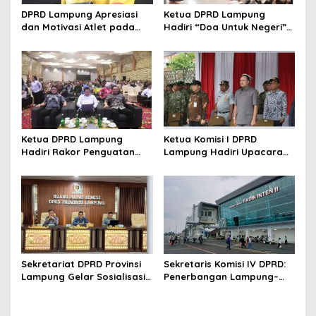
s
DPRD Lampung Apresiasi
Ketua DPRD Lampung
dan Motivasi Atlet pada
Hadiri “Doa Untuk Negeri”
Kejuaraan Tinju Polresta
di Masjid Raya Al Bakrie
2026
Ketua DPRD Lampung
Ketua Komisi I DPRD
Hadiri Rakor Penguatan
Lampung Hadiri Upacara
Program Makan Bergizi
Gelar Operasi Gaktib dan
Gratis
Yustisi Polisi Militer TNI TA
2026
Sekretariat DPRD Provinsi
Sekretaris Komisi IV DPRD:
Lampung Gelar Sosialisasi
Penerbangan Lampung–
Kamus Usulan Pokok-Pokok
Malaysia Harus Jadi Motor
Pikiran DPRD terhadap
Ekonomi Daerah
RKPD 2027