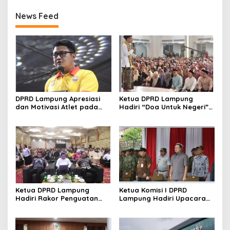
News Feed
DPRD Lampung Apresiasi
Ketua DPRD Lampung
dan Motivasi Atlet pada
Hadiri “Doa Untuk Negeri”
Kejuaraan Tinju Polresta
di Masjid Raya Al Bakrie
2026
Ketua DPRD Lampung
Ketua Komisi I DPRD
Hadiri Rakor Penguatan
Lampung Hadiri Upacara
Program Makan Bergizi
Gelar Operasi Gaktib dan
Gratis
Yustisi Polisi Militer TNI TA
2026