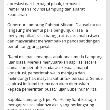
apresiasi dari berbagai pihak, termasuk
h
K
Pemerintah Provinsi Lampung dan aparat
e
keamanan.
d
e
Gubernur Lampung Rahmat Mirzani Djausal turun
w
langsung menemui para pengunjuk rasa. Ia
a
s
menyampaikan rasa bangga atas cara mahasiswa
a
dan masyarakat menyampaikan pendapat dengan
a
penuh tanggung jawab.
n
B
“Kami melihat semangat anak-anak muda Lampung
e
r
luar biasa. Mereka menyuarakan aspirasi secara
d
damai dan penuh kesadaran. Sesuai amanah
e
konstitusi, pemerintah wajib menjaga dan
m
melindungi hak masyarakat untuk bersuara. Semua
o
k
aspirasi ini kami terima dan akan diteruskan
r
kepada pemerintah pusat,” ujar Gubernur Mirza.
a
s
Kapolda Lampung, Irjen Pol Helmy Santika, juga
i
mengapresiasi jalannya aksi yang berlangsung