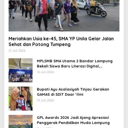
Meriahkan Usia ke-45, SMA YP Unila Gelar Jalan
Sehat dan Potong Tumpeng
21 Juli 2026
MPLSMB SMA Utama 2 Bandar Lampung
Bekali Siswa Baru Literasi Digital,
Jurnalistik, dan Etika Bermedia Sosial
16 Juli 2026
Bupati Ayu Asalasiyah Tinjau Gerakan
GAMAS di SDIT Daar ‘Ilmi
14 Juli 2026
GPL Awards 2026 Jadi Ajang Apresiasi
Penggerak Pendidikan Muda Lampung