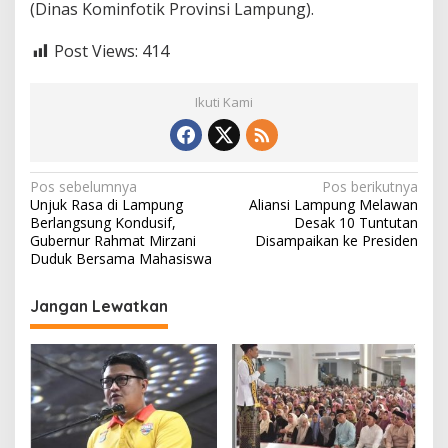
(Dinas Kominfotik Provinsi Lampung).
Post Views:
414
Ikuti Kami
N
Pos sebelumnya
Pos berikutnya
Unjuk Rasa di Lampung
Aliansi Lampung Melawan
a
Berlangsung Kondusif,
Desak 10 Tuntutan
v
Gubernur Rahmat Mirzani
Disampaikan ke Presiden
Duduk Bersama Mahasiswa
i
g
Jangan Lewatkan
a
s
i
p
o