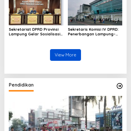
Sekretariat DPRD Provinsi
Sekretaris Komisi IV DPRD:
Lampung Gelar Sosialisasi
Penerbangan Lampung–
Kamus Usulan Pokok-Pokok
Malaysia Harus Jadi Motor
Pikiran DPRD terhadap
Ekonomi Daerah
RKPD 2027
View More
Pendidikan