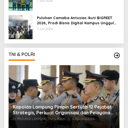
7 Juli 2026
Puluhan Camaba Antusias Ikuti BIGREET
2026, Prodi Bisnis Digital Kampus Unggul
IIB Darmajaya Hadirkan Deretan
7 Juli 2026
Mahasiswa Berprestasi
TNI & POLRI
Kapolda Lampung Pimpin Sertijab 12 Pejabat
T
Strategis, Perkuat Organisasi dan Pelayanan
H
Polri Presisi
M
Di PROVINSI LAMPUNG, TNI & POLRI
|
3 Agustus 2026
Di