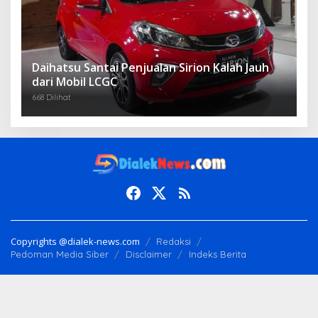
Daihatsu Santai Penjualan Sirion Kalah Jauh
dari Mobil LCGC
668 Dilihat
Copyrights @dialek-news.com
Redaksi
Pedoman Media Siber
Disclaimer
Indeks Berita