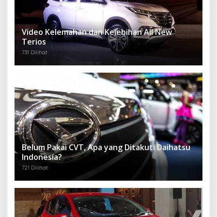
Video Kelemahan dan Kelebihan All New
Terios
731 Dilihat
Belum Pakai CVT, Apa yang Ditakuti Daihatsu
Indonesia?
721 Dilihat