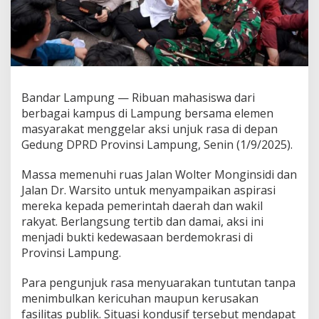
h
a
s
i
s
w
a
Bandar Lampung — Ribuan mahasiswa dari
d
i
berbagai kampus di Lampung bersama elemen
L
masyarakat menggelar aksi unjuk rasa di depan
a
Gedung DPRD Provinsi Lampung, Senin (1/9/2025).
m
p
Massa memenuhi ruas Jalan Wolter Monginsidi dan
u
n
Jalan Dr. Warsito untuk menyampaikan aspirasi
g
mereka kepada pemerintah daerah dan wakil
J
rakyat. Berlangsung tertib dan damai, aksi ini
a
menjadi bukti kedewasaan berdemokrasi di
d
Provinsi Lampung.
i
C
o
Para pengunjuk rasa menyuarakan tuntutan tanpa
n
menimbulkan kericuhan maupun kerusakan
t
fasilitas publik. Situasi kondusif tersebut mendapat
o