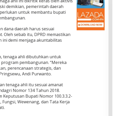
 ahli ini dikritik keras oleh aktivis
ki demikian, pemerintah daerah
diperlukan untuk membantu bupati
pembangunan.
 dana daerah harus sesuai
t. Oleh sebab itu, DPRD memastikan
 ini demi menjaga akuntabilitas
, tenaga ahli dibutuhkan untuk
n program pembangunan. “Mereka
kan, perencanaan strategis, dan
 Pringsewu, Andi Purwanto.
 tenaga ahli itu sesuai amanat
mendagri Nomor 134 Tahun 2018.
m Keputusan Bupati Nomor 100.3.3.2-
 Fungsi, Wewenang, dan Tata Kerja
ti.