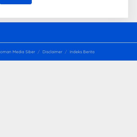
oman Media Siber
Disclaimer
Indeks Berita