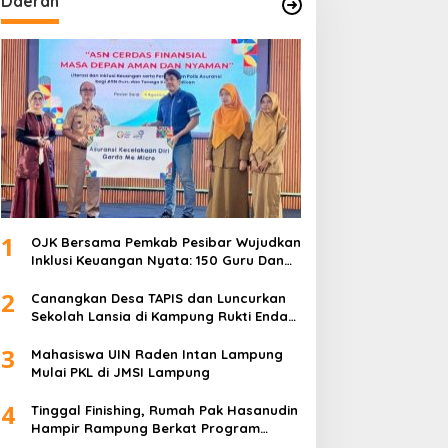
Daerah
1
OJK Bersama Pemkab Pesibar Wujudkan
Inklusi Keuangan Nyata: 150 Guru Dan
Tenaga Pendidik Terima Polis Asuransi
2
Jiwa
Canangkan Desa TAPIS dan Luncurkan
Sekolah Lansia di Kampung Rukti Endah,
Ketua TP PKK Lampung Dorong
3
Pembangunan SDM Dimulai dari Desa
Mahasiswa UIN Raden Intan Lampung
Mulai PKL di JMSI Lampung
4
Tinggal Finishing, Rumah Pak Hasanudin
Hampir Rampung Berkat Program
TMMD (TNI Manunggal Membangun