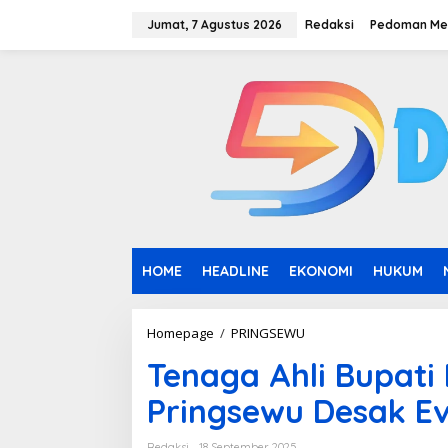
L
e
Jumat, 7 Agustus 2026
Redaksi
Pedoman Med
w
a
t
i
k
e
k
o
n
t
e
n
HOME
HEADLINE
EKONOMI
HUKUM
Homepage
/
PRINGSEWU
T
e
Tenaga Ahli Bupati
n
a
Pringsewu Desak E
g
a
A
Redaksi
18 September 2025