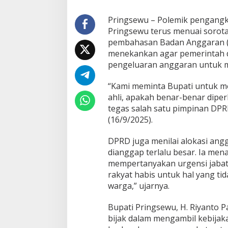
,
D
Pringsewu – Polemik pengangk
P
Pringsewu terus menuai sorota
R
pembahasan Badan Anggaran (
D
P
menekankan agar pemerintah da
r
pengeluaran anggaran untuk m
i
n
“Kami meminta Bupati untuk m
g
ahli, apakah benar-benar dipe
s
e
tegas salah satu pimpinan DPR
w
(16/9/2025).
u
D
DPRD juga menilai alokasi ang
e
dianggap terlalu besar. Ia m
s
a
mempertanyakan urgensi jabat
k
rakyat habis untuk hal yang t
E
warga,” ujarnya.
v
a
Bupati Pringsewu, H. Riyanto P
l
u
bijak dalam mengambil kebijak
a