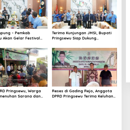
mpung – Pemkab
Terima Kunjungan JMSI, Bupati
u Akan Gelar Festival
Pringsewu Siap Dukung
saka Nusantara
Pelaksanaan HPN 2027 di
Lampung
RD Pringsewu, Warga
Reses di Gading Rejo, Anggota
emenuhan Sarana dan
DPRD Pringsewu Terima Keluhan
a Diperjuangkan
Guru PAUD : Insentif Tertunda 16
Bulan