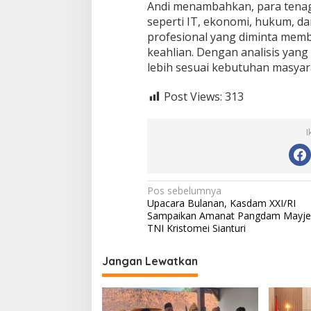
Andi menambahkan, para tenaga
seperti IT, ekonomi, hukum, 
profesional yang diminta mem
keahlian. Dengan analisis yang
lebih sesuai kebutuhan masyar
Post Views:
313
I
N
Pos sebelumnya
Upacara Bulanan, Kasdam XXI/RI
a
Sampaikan Amanat Pangdam Mayje
v
TNI Kristomei Sianturi
i
Jangan Lewatkan
g
a
s