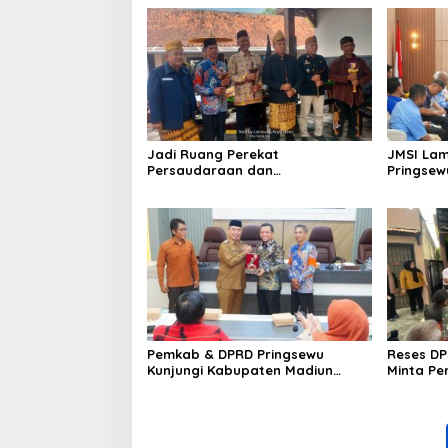
Jadi Ruang Perekat
JMSI La
Persaudaraan dan
Pringsew
Penghormatan, Panji Sewu Gelar
Keris Pu
Suran dan Jamasan Pusaka
Nusantara
Pemkab & DPRD Pringsewu
Reses DP
Kunjungi Kabupaten Madiun
Minta P
Salam Rangka Percepatan
Prasaran
Program KPBU APJ