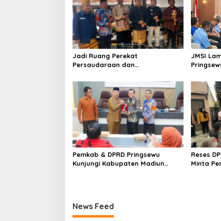
i
p
o
s
Jadi Ruang Perekat
JMSI La
Persaudaraan dan
Pringsew
Penghormatan, Panji Sewu Gelar
Keris Pu
Suran dan Jamasan Pusaka
Nusantara
Pemkab & DPRD Pringsewu
Reses DP
Kunjungi Kabupaten Madiun
Minta P
Salam Rangka Percepatan
Prasaran
Program KPBU APJ
News Feed