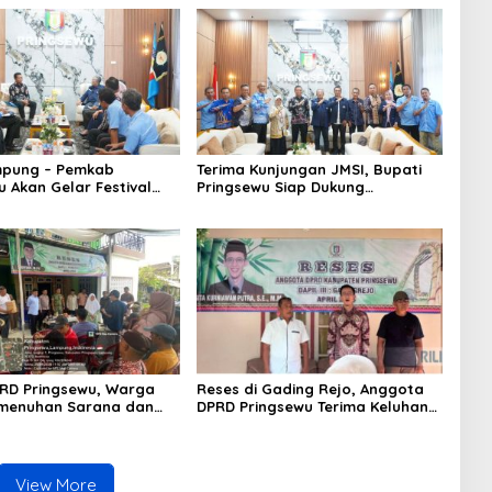
mpung – Pemkab
Terima Kunjungan JMSI, Bupati
u Akan Gelar Festival
Pringsewu Siap Dukung
saka Nusantara
Pelaksanaan HPN 2027 di
Lampung
RD Pringsewu, Warga
Reses di Gading Rejo, Anggota
emenuhan Sarana dan
DPRD Pringsewu Terima Keluhan
a Diperjuangkan
Guru PAUD : Insentif Tertunda 16
Bulan
View More