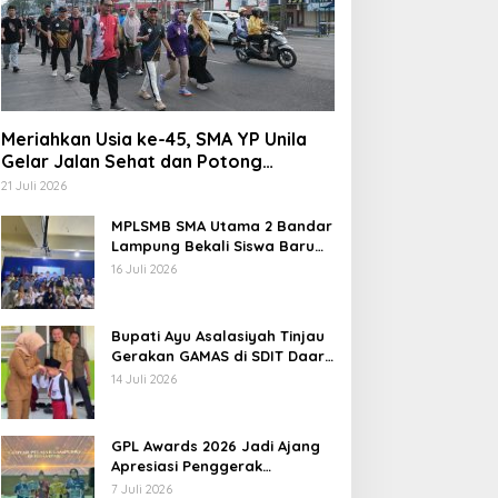
Meriahkan Usia ke-45, SMA YP Unila
Gelar Jalan Sehat dan Potong
Tumpeng
21 Juli 2026
MPLSMB SMA Utama 2 Bandar
Lampung Bekali Siswa Baru
Literasi Digital, Jurnalistik,
16 Juli 2026
dan Etika Bermedia Sosial
Bupati Ayu Asalasiyah Tinjau
Gerakan GAMAS di SDIT Daar
‘Ilmi
14 Juli 2026
GPL Awards 2026 Jadi Ajang
Apresiasi Penggerak
Pendidikan Muda Lampung
7 Juli 2026