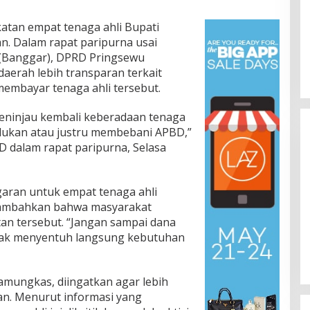
atan empat tenaga ahli Bupati
n. Dalam rapat paripurna usai
Banggar), DPRD Pringsewu
erah lebih transparan terkait
embayar tenaga ahli tersebut.
eninjau kembali keberadaan tenaga
rlukan atau justru membebani APBD,”
D dalam rapat paripurna, Selasa
garan untuk empat tenaga ahli
enambahkan bahwa masyarakat
Lomba Lari 10K Meriahkan HUT
an tersebut. “Jangan sampai dana
Ke-1 Kodam XXI/Radin Inten
idak menyentuh langsung kebutuhan
Di Olahraga, TNI & POLRI
|
5 Agustus 2026
amungkas, diingatkan agar lebih
an. Menurut informasi yang