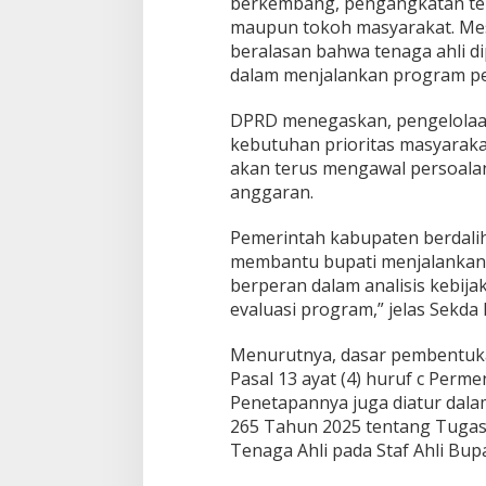
berkembang, pengangkatan tenaga
s
maupun tokoh masyarakat. Mes
i
beralasan bahwa tenaga ahli 
A
dalam menjalankan program 
n
g
g
DPRD menegaskan, pengelolaan
a
kebutuhan prioritas masyaraka
r
akan terus mengawal persoalan
a
anggaran.
n
Pemerintah kabupaten berdalih
membantu bupati menjalanka
berperan dalam analisis kebija
evaluasi program,” jelas Sekda
Menurutnya, dasar pembentukan
Pasal 13 ayat (4) huruf c Per
Penetapannya juga diatur dala
265 Tahun 2025 tentang Tugas,
Tenaga Ahli pada Staf Ahli Bupa