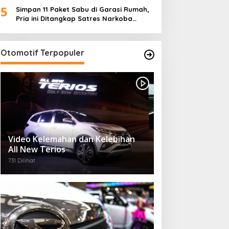
5
Desa)
Simpan 11 Paket Sabu di Garasi Rumah,
Pria ini Ditangkap Satres Narkoba
Polres Lampung Tengah
Otomotif Terpopuler
Video Kelemahan dan Kelebihan
All New Terios
731 Dilihat