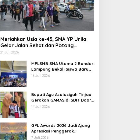
Meriahkan Usia ke-45, SMA YP Unila
Gelar Jalan Sehat dan Potong
Tumpeng
21 Juli 2026
MPLSMB SMA Utama 2 Bandar
Lampung Bekali Siswa Baru
Literasi Digital, Jurnalistik,
16 Juli 2026
dan Etika Bermedia Sosial
Bupati Ayu Asalasiyah Tinjau
Gerakan GAMAS di SDIT Daar
‘Ilmi
14 Juli 2026
GPL Awards 2026 Jadi Ajang
Apresiasi Penggerak
Pendidikan Muda Lampung
7 Juli 2026