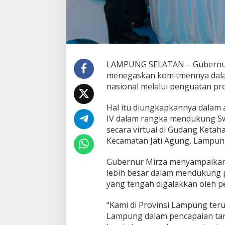
a
P
a
n
g
a
n
LAMPUNG SELATAN – Gubernur
L
menegaskan komitmennya dal
e
nasional melalui penguatan pr
w
a
t
Hal itu diungkapkannya dalam 
P
IV dalam rangka mendukung S
e
secara virtual di Gudang Keta
n
Kecamatan Jati Agung, Lampung
i
n
g
Gubernur Mirza menyampaikan
k
lebih besar dalam mendukung
a
yang tengah digalakkan oleh p
t
a
“Kami di Provinsi Lampung ter
n
P
Lampung dalam pencapaian targ
r