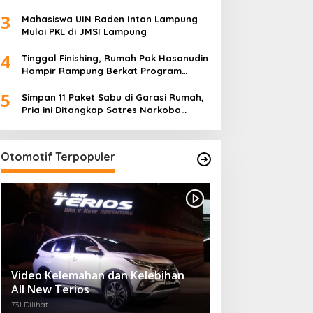
5
Desa)
Simpan 11 Paket Sabu di Garasi Rumah,
Pria ini Ditangkap Satres Narkoba
Polres Lampung Tengah
Otomotif Terpopuler
Video Kelemahan dan Kelebihan
All New Terios
731 Dilihat