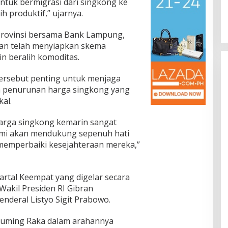
tuk bermigrasi dari singkong ke
ih produktif,” ujarnya.
rovinsi bersama Bank Lampung,
kan telah menyiapkan skema
n beralih komoditas.
tersebut penting untuk menjaga
ca penurunan harga singkong yang
al.
rga singkong kemarin sangat
kami akan mendukung sepenuh hati
 memperbaiki kesejahteraan mereka,”
rtal Keempat yang digelar secara
 Wakil Presiden RI Gibran
nderal Listyo Sigit Prabowo.
abuming Raka dalam arahannya