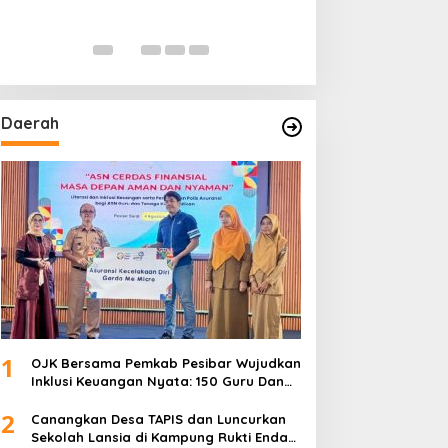
Daerah
1
OJK Bersama Pemkab Pesibar Wujudkan
Inklusi Keuangan Nyata: 150 Guru Dan
Tenaga Pendidik Terima Polis Asuransi
2
Jiwa
Canangkan Desa TAPIS dan Luncurkan
Sekolah Lansia di Kampung Rukti Endah,
Ketua TP PKK Lampung Dorong
3
Pembangunan SDM Dimulai dari Desa
Mahasiswa UIN Raden Intan Lampung
Mulai PKL di JMSI Lampung
4
Tinggal Finishing, Rumah Pak Hasanudin
Hampir Rampung Berkat Program
TMMD (TNI Manunggal Membangun