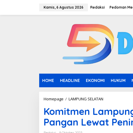
L
e
Kamis, 6 Agustus 2026
Redaksi
Pedoman Med
w
a
t
i
k
e
k
o
n
t
e
n
HOME
HEADLINE
EKONOMI
HUKUM
Homepage
/
LAMPUNG SELATAN
K
o
Komitmen Lampun
m
i
Pangan Lewat Peni
t
m
e
Redaksi
9 Oktober 2025