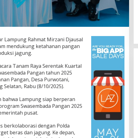
 Lampung Rahmat Mirzani Djausal
am mendukung ketahanan pangan
oduksi jagung.
acara Tanam Raya Serentak Kuartal
wasembada Pangan tahun 2025
hanan Pangan, Desa Purwotani,
 Selatan, Rabu (8/10/2025).
Lomba Lari 10K Meriahkan HUT
 bahwa Lampung siap berperan
Ke-1 Kodam XXI/Radin Inten
 program Swasembada Pangan 2025
Di Olahraga, TNI & POLRI
|
5 Agustus 2026
emerintah pusat.
us berkolaborasi dengan Polda
et beras dan jagung. Ke depan,