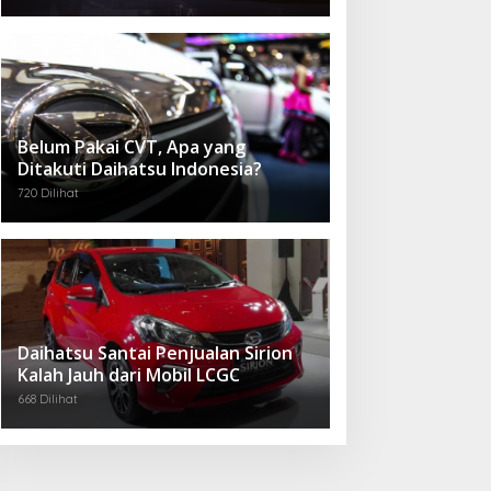
Belum Pakai CVT, Apa yang
Ditakuti Daihatsu Indonesia?
720 Dilihat
Daihatsu Santai Penjualan Sirion
Kalah Jauh dari Mobil LCGC
668 Dilihat