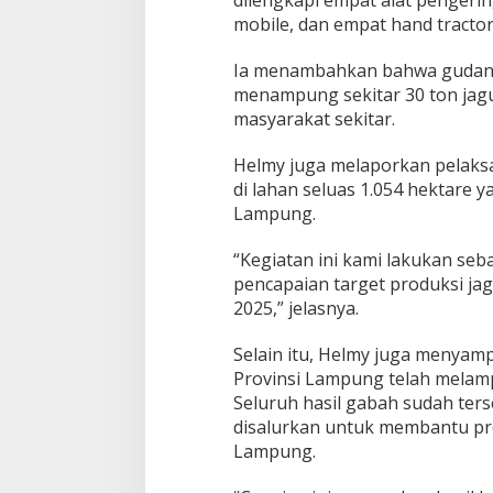
dilengkapi empat alat pengeri
mobile, dan empat hand tractor
Ia menambahkan bahwa gudang 
menampung sekitar 30 ton jag
masyarakat sekitar.
Helmy juga melaporkan pelak
di lahan seluas 1.054 hektare y
Lampung.
“Kegiatan ini kami lakukan se
pencapaian target produksi j
2025,” jelasnya.
Selain itu, Helmy juga menyam
Provinsi Lampung telah melamp
Seluruh hasil gabah sudah ter
disalurkan untuk membantu pro
Lampung.