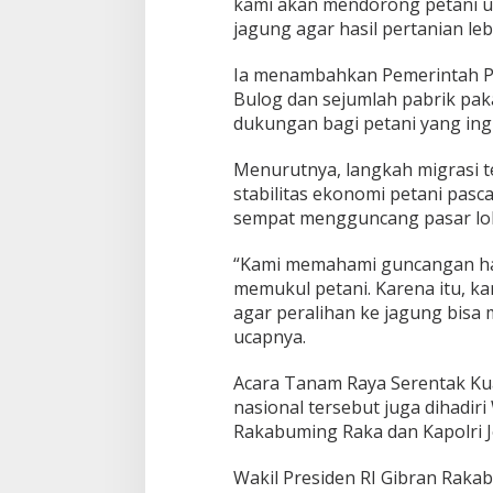
kami akan mendorong petani un
o
jagung agar hasil pertanian leb
d
u
Ia menambahkan Pemerintah P
k
s
Bulog dan sejumlah pabrik pa
i
dukungan bagi petani yang ingi
J
a
Menurutnya, langkah migrasi 
g
stabilitas ekonomi petani pas
u
n
sempat mengguncang pasar lok
g
“Kami memahami guncangan ha
memukul petani. Karena itu, 
agar peralihan ke jagung bisa
ucapnya.
Acara Tanam Raya Serentak Kua
nasional tersebut juga dihadiri
Rakabuming Raka dan Kapolri Je
Wakil Presiden RI Gibran Rak