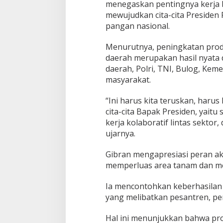
menegaskan pentingnya kerja b
mewujudkan cita-cita Preside
pangan nasional.
Menurutnya, peningkatan produ
daerah merupakan hasil nyata d
daerah, Polri, TNI, Bulog, Kem
masyarakat.
“Ini harus kita teruskan, haru
cita-cita Bapak Presiden, yait
kerja kolaboratif lintas sektor,
ujarnya.
Gibran mengapresiasi peran ak
memperluas area tanam dan me
Ia mencontohkan keberhasilan 
yang melibatkan pesantren, per
Hal ini menunjukkan bahwa pr