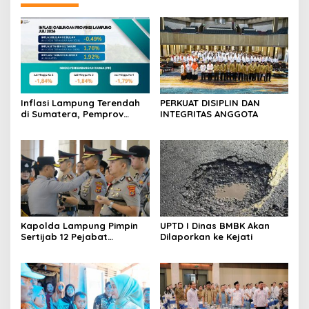
Daerah
Inflasi Lampung Terendah
PERKUAT DISIPLIN DAN
di Sumatera, Pemprov
INTEGRITAS ANGGOTA
Terus Perkuat Pasokan dan
Distribusi Pangan
Kapolda Lampung Pimpin
UPTD I Dinas BMBK Akan
Sertijab 12 Pejabat
Dilaporkan ke Kejati
Strategis, Perkuat
Organisasi dan Pelayanan
Polri Presisi