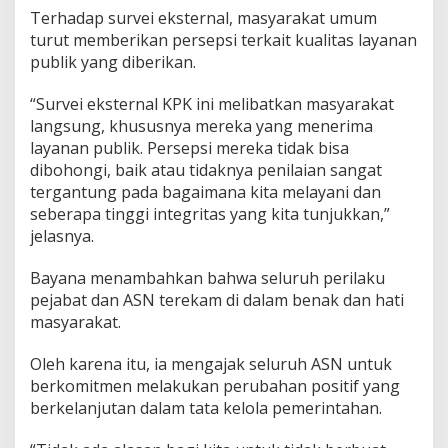
Terhadap survei eksternal, masyarakat umum
r
i
turut memberikan persepsi terkait kualitas layanan
t
publik yang diberikan.
a
s
“Survei eksternal KPK ini melibatkan masyarakat
langsung, khususnya mereka yang menerima
A
S
layanan publik. Persepsi mereka tidak bisa
N
dibohongi, baik atau tidaknya penilaian sangat
tergantung pada bagaimana kita melayani dan
seberapa tinggi integritas yang kita tunjukkan,”
jelasnya.
Bayana menambahkan bahwa seluruh perilaku
pejabat dan ASN terekam di dalam benak dan hati
masyarakat.
Oleh karena itu, ia mengajak seluruh ASN untuk
berkomitmen melakukan perubahan positif yang
berkelanjutan dalam tata kelola pemerintahan.