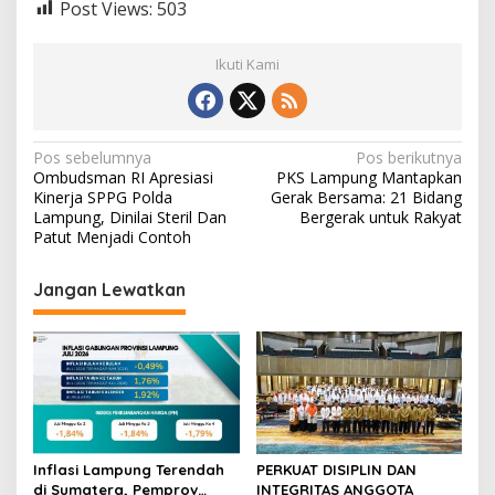
Post Views:
503
Ikuti Kami
N
Pos sebelumnya
Pos berikutnya
Ombudsman RI Apresiasi
PKS Lampung Mantapkan
a
Kinerja SPPG Polda
Gerak Bersama: 21 Bidang
v
Lampung, Dinilai Steril Dan
Bergerak untuk Rakyat
Patut Menjadi Contoh
i
g
Jangan Lewatkan
a
s
i
p
o
s
Inflasi Lampung Terendah
PERKUAT DISIPLIN DAN
di Sumatera, Pemprov
INTEGRITAS ANGGOTA