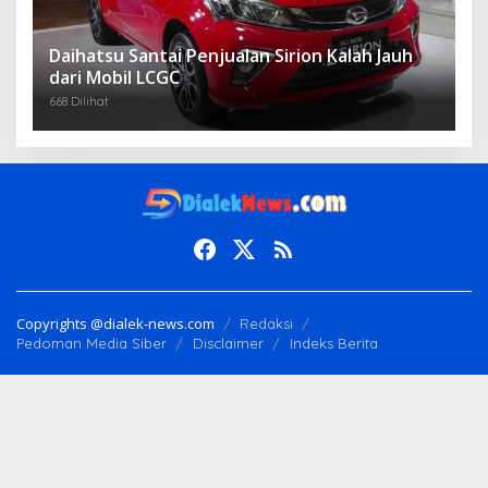
Daihatsu Santai Penjualan Sirion Kalah Jauh
dari Mobil LCGC
668 Dilihat
Copyrights @dialek-news.com
Redaksi
Pedoman Media Siber
Disclaimer
Indeks Berita