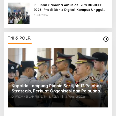
Puluhan Camaba Antusias Ikuti BIGREET
2026, Prodi Bisnis Digital Kampus Unggul
IIB Darmajaya Hadirkan Deretan
7 Juli 2026
Mahasiswa Berprestasi
TNI & POLRI
Kapolda Lampung Pimpin Sertijab 12 Pejabat
T
Strategis, Perkuat Organisasi dan Pelayanan
H
Polri Presisi
M
Di PROVINSI LAMPUNG, TNI & POLRI
|
3 Agustus 2026
Di