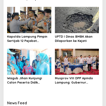
Terus Perkuat Pasokan dan
Distribusi Pangan
Kapolda Lampung Pimpin
UPTD I Dinas BMBK Akan
Sertijab 12 Pejabat
Dilaporkan ke Kejati
Strategis, Perkuat
Organisasi dan Pelayanan
Polri Presisi
Wagub Jihan Kunjungi
Musprov VIII DPP Apindo
Calon Peserta Didik
Lampung: Gubernur
Sekolah Rakyat, Pemprov
Rahmat Mirzani Djausal
Lampung Pastikan
Ajak Dunia Usaha Perkuat
Kesiapan Jelang MPLS dan
Hilirisasi Sektor Pertanian
Wujudkan Mimpi Generasi
guna Mendukung
News Feed
Masa Depan
Transformasi Ekonomi