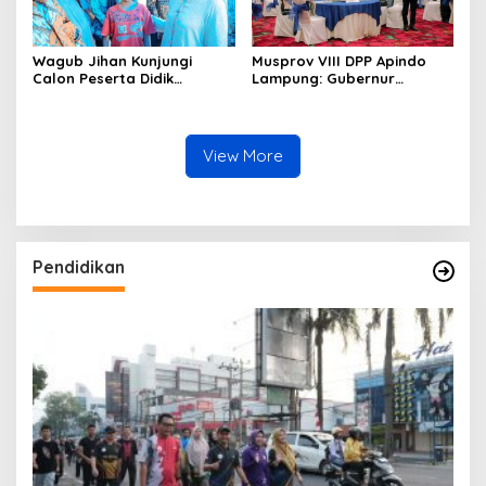
Wagub Jihan Kunjungi
Musprov VIII DPP Apindo
Calon Peserta Didik
Lampung: Gubernur
Sekolah Rakyat, Pemprov
Rahmat Mirzani Djausal
Lampung Pastikan
Ajak Dunia Usaha Perkuat
Kesiapan Jelang MPLS dan
Hilirisasi Sektor Pertanian
Wujudkan Mimpi Generasi
guna Mendukung
View More
Masa Depan
Transformasi Ekonomi
Daerah
Pendidikan