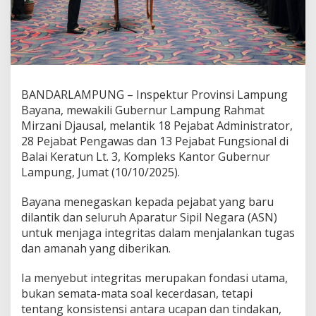
i
L
i
n
g
k
u
BANDARLAMPUNG – Inspektur Provinsi Lampung
n
Bayana, mewakili Gubernur Lampung Rahmat
g
a
Mirzani Djausal, melantik 18 Pejabat Administrator,
n
28 Pejabat Pengawas dan 13 Pejabat Fungsional di
P
Balai Keratun Lt. 3, Kompleks Kantor Gubernur
e
Lampung, Jumat (10/10/2025).
m
p
r
Bayana menegaskan kepada pejabat yang baru
o
dilantik dan seluruh Aparatur Sipil Negara (ASN)
v
untuk menjaga integritas dalam menjalankan tugas
L
dan amanah yang diberikan.
a
m
p
Ia menyebut integritas merupakan fondasi utama,
u
bukan semata-mata soal kecerdasan, tetapi
n
tentang konsistensi antara ucapan dan tindakan,
g