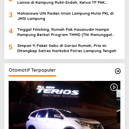
Lansia di Kampung Rukti Endah, Ketua TP PKK
Lampung Dorong Pembangunan SDM Dimulai dari
3
Desa
Mahasiswa UIN Raden Intan Lampung Mulai PKL di
JMSI Lampung
4
Tinggal Finishing, Rumah Pak Hasanudin Hampir
Rampung Berkat Program TMMD (TNI Manunggal
Membangun Desa)
5
Simpan 11 Paket Sabu di Garasi Rumah, Pria ini
Ditangkap Satres Narkoba Polres Lampung Tengah
Otomotif Terpopuler