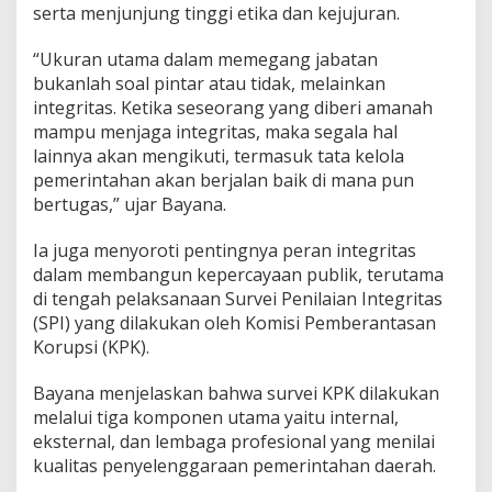
serta menjunjung tinggi etika dan kejujuran.
,
T
e
“Ukuran utama dalam memegang jabatan
k
bukanlah soal pintar atau tidak, melainkan
a
integritas. Ketika seseorang yang diberi amanah
n
mampu menjaga integritas, maka segala hal
k
lainnya akan mengikuti, termasuk tata kelola
a
n
pemerintahan akan berjalan baik di mana pun
P
bertugas,” ujar Bayana.
e
n
Ia juga menyoroti pentingnya peran integritas
t
dalam membangun kepercayaan publik, terutama
i
n
di tengah pelaksanaan Survei Penilaian Integritas
g
(SPI) yang dilakukan oleh Komisi Pemberantasan
n
Korupsi (KPK).
y
a
Bayana menjelaskan bahwa survei KPK dilakukan
I
melalui tiga komponen utama yaitu internal,
n
eksternal, dan lembaga profesional yang menilai
t
kualitas penyelenggaraan pemerintahan daerah.
e
g