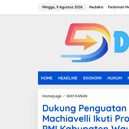
L
e
Minggu, 9 Agustus 2026
Redaksi
Pedoman Me
w
a
t
i
k
e
k
o
n
t
e
n
HOME
HEADLINE
EKONOMI
HUKUM
Homepage
/
WAY KANAN
D
u
Dukung Penguatan 
k
u
Machiavelli Ikuti P
n
g
PMI Kabupaten Way
P