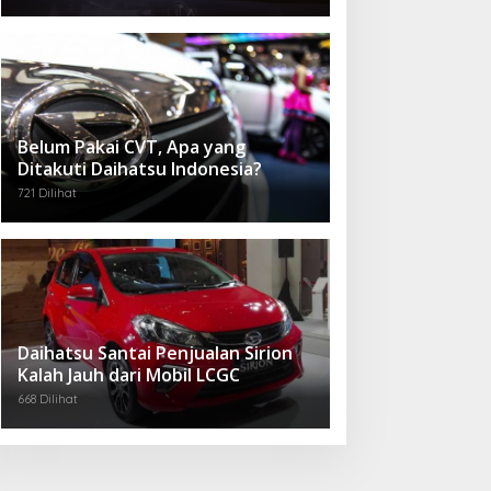
Belum Pakai CVT, Apa yang
Ditakuti Daihatsu Indonesia?
721 Dilihat
Daihatsu Santai Penjualan Sirion
Kalah Jauh dari Mobil LCGC
668 Dilihat