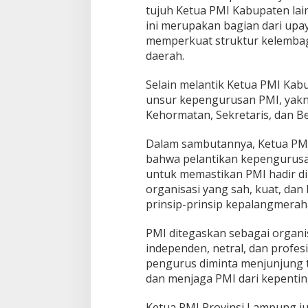
tujuh Ketua PMI Kabupaten lai
l
a
ini merupakan bagian dari upay
n
memperkuat struktur kelembag
t
daerah.
i
k
Selain melantik Ketua PMI Kab
a
n
unsur kepengurusan PMI, yakn
P
Kehormatan, Sekretaris, dan 
e
n
Dalam sambutannya, Ketua PM
g
bahwa pelantikan kepengurusan
u
r
untuk memastikan PMI hadir di
u
organisasi yang sah, kuat, dan
s
prinsip-prinsip kepalangmerah
P
M
PMI ditegaskan sebagai organi
I
K
independen, netral, dan profes
a
pengurus diminta menjunjung 
b
dan menjaga PMI dari kepenting
u
p
Ketua PMI Provinsi Lampung j
a