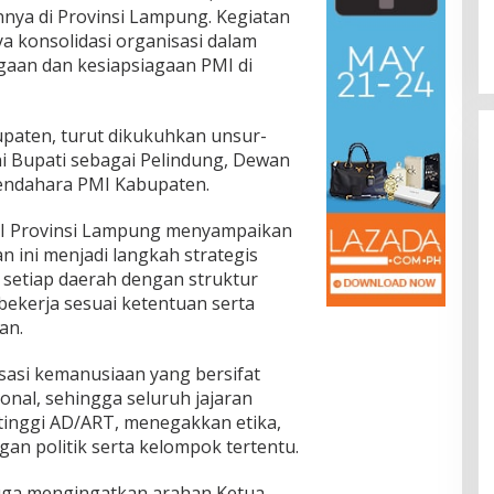
nnya di Provinsi Lampung. Kegiatan
a konsolidasi organisasi dalam
aan dan kesiapsiagaan PMI di
upaten, turut dikukuhkan unsur-
i Bupati sebagai Pelindung, Dewan
Bendahara PMI Kabupaten.
I Provinsi Lampung menyampaikan
 ini menjadi langkah strategis
 setiap daerah dengan struktur
 bekerja sesuai ketentuan serta
an.
sasi kemanusiaan yang bersifat
ional, sehingga seluruh jajaran
tinggi AD/ART, menegakkan etika,
an politik serta kelompok tertentu.
uga mengingatkan arahan Ketua