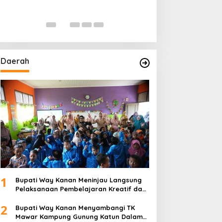
Daerah
1
Bupati Way Kanan Meninjau Langsung
Pelaksanaan Pembelajaran Kreatif dan
Menyenangkan di TK Negeri Pembina
2
Kampung Sri Wijaya
Bupati Way Kanan Menyambangi TK
Mawar Kampung Gunung Katun Dalam