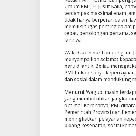
t
Umum PMI, H. Jusuf Kalla, bah
e
terdampak maksimal enam jam s
n
tidak hanya berperan dalam lay
W
memiliki tugas penting dalam
a
cepat, pertolongan pertama, s
y
K
lainnya.
a
n
Wakil Gubernur Lampung, dr. J
a
menyampaikan selamat kepada
n
baru dilantik. Beliau menega
M
a
PMI bukan hanya kepercayaan, 
s
dan sosial dalam mendukung m
a
B
Menurut Wagub, masih terdap
a
yang membutuhkan jangkauan 
k
t
optimal. Karenanya, PMI dihara
i
Pemerintah Provinsi dan Peme
2
meningkatkan pelayanan kepa
0
bidang kesehatan, sosial kema
2
5