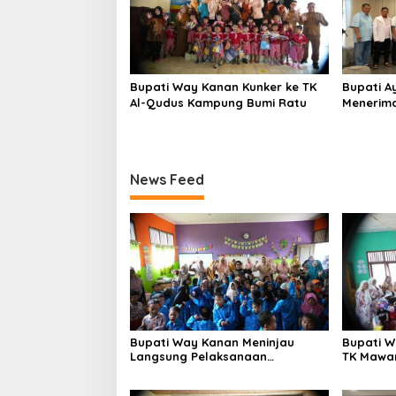
Bupati Way Kanan Kunker ke TK
Bupati A
Al-Qudus Kampung Bumi Ratu
Menerim
Wakil Bu
Masa Ja
News Feed
Bupati Way Kanan Meninjau
Bupati 
Langsung Pelaksanaan
TK Mawa
Pembelajaran Kreatif dan
Katun D
Menyenangkan di TK Negeri
Memperin