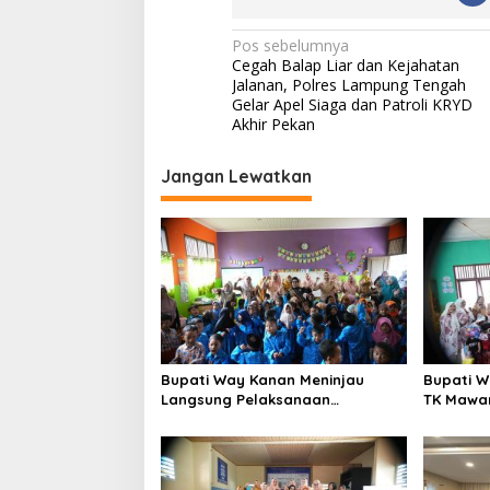
N
Pos sebelumnya
Cegah Balap Liar dan Kejahatan
a
Jalanan, Polres Lampung Tengah
v
Gelar Apel Siaga dan Patroli KRYD
Akhir Pekan
i
g
Jangan Lewatkan
a
s
i
p
o
s
Bupati Way Kanan Meninjau
Bupati 
Langsung Pelaksanaan
TK Mawa
Pembelajaran Kreatif dan
Katun D
Menyenangkan di TK Negeri
Memperin
Pembina Kampung Sri Wijaya