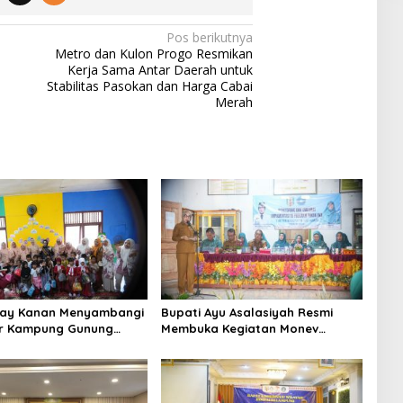
Pos berikutnya
Metro dan Kulon Progo Resmikan
Kerja Sama Antar Daerah untuk
Stabilitas Pasokan dan Harga Cabai
Merah
Way Kanan Menyambangi
Bupati Ayu Asalasiyah Resmi
r Kampung Gunung
Membuka Kegiatan Monev
alam Rangka
Implementasi 10 Kabupaten Way
gati Hari Anak Nasional
Kanan