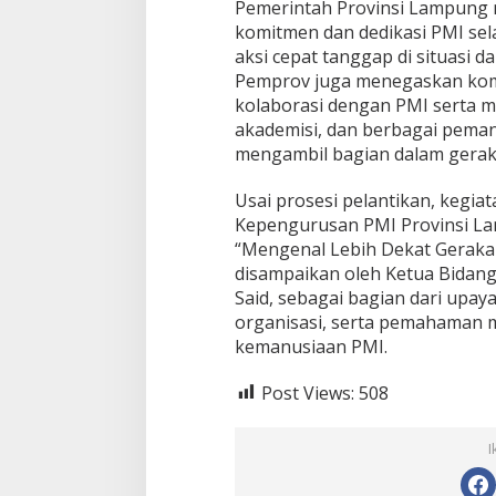
-
Pemerintah Provinsi Lampung 
2
komitmen dan dedikasi PMI sel
0
aksi cepat tanggap di situasi d
3
Pemprov juga menegaskan ko
0
kolaborasi dengan PMI serta m
akademisi, dan berbagai pema
mengambil bagian dalam gera
Usai prosesi pelantikan, kegia
Kepengurusan PMI Provinsi 
“Mengenal Lebih Dekat Geraka
disampaikan oleh Ketua Bidang
Said, sebagai bagian dari upaya
organisasi, serta pemahaman
kemanusiaan PMI.
Post Views:
508
I