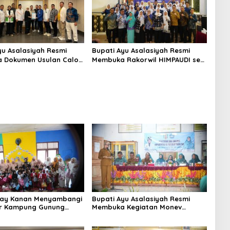
yu Asalasiyah Resmi
Bupati Ayu Asalasiyah Resmi
a Dokumen Usulan Calon
Membuka Rakorwil HIMPAUDI se-
pati Way Kanan Sisa
Provinsi Lampung
batan 2025-2030
Way Kanan Menyambangi
Bupati Ayu Asalasiyah Resmi
r Kampung Gunung
Membuka Kegiatan Monev
alam Rangka
Implementasi 10 Kabupaten Way
gati Hari Anak Nasional
Kanan