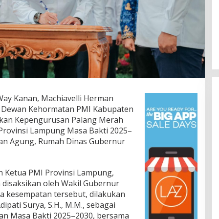
Way Kanan, Machiavelli Herman
juga Dewan Kehormatan PMI Kabupaten
ikan Kepengurusan Palang Merah
-Provinsi Lampung Masa Bakti 2025–
han Agung, Rumah Dinas Gubernur
Satresnarkoba Polres Tulang
Bawang Bekuk Dua Pria, Sabu Dan
Alat Hisap Di Amankan
Di TNI & POLRI, TULANG BAWANG
|
9 Agustus
eh Ketua PMI Provinsi Lampung,
2026
 disaksikan oleh Wakil Gubernur
da kesempatan tersebut, dilakukan
ipati Surya, S.H., M.M., sebagai
an Masa Bakti 2025–2030, bersama