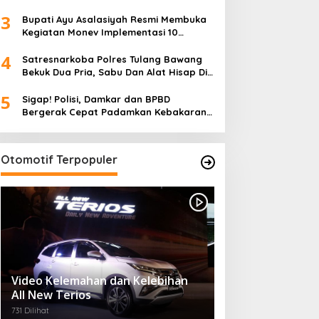
Rangka Memperingati Hari Anak
3
Nasional
Bupati Ayu Asalasiyah Resmi Membuka
Kegiatan Monev Implementasi 10
Kabupaten Way Kanan
4
Satresnarkoba Polres Tulang Bawang
Bekuk Dua Pria, Sabu Dan Alat Hisap Di
Amankan
5
Sigap! Polisi, Damkar dan BPBD
Bergerak Cepat Padamkan Kebakaran
Warung Kuliner di Prosida Bandar Jaya
Otomotif Terpopuler
Video Kelemahan dan Kelebihan
All New Terios
731 Dilihat