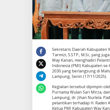
M
a
c
h
i
a
v
e
l
l
i
Sekretaris Daerah Kabupaten 
I
Tarmizi, S.STP., M.Si., yang 
k
Way Kanan, menghadiri Pelant
u
Indonesia (PMI) Kabupaten se
t
i
2030 yang berlangsung di Ma
P
Lampung, Senin (17/11/2025).
r
o
Kegiatan tersebut dipimpin ol
s
Purnama Wulan Sari Mirza, dan
e
s
Lampung, dr. Jihan Nurlela. Pa
i
pelantikan terhadap H. Raden Ad
P
Ketua PMI Kabupaten Way Kan
e