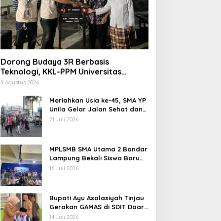
Dorong Budaya 3R Berbasis
Teknologi, KKL-PPM Universitas
Malahayati Kenalkan AI Barcode untuk
9 Agustus 2026
Edukasi Sampah
Meriahkan Usia ke-45, SMA YP
Unila Gelar Jalan Sehat dan
Potong Tumpeng
21 Juli 2026
MPLSMB SMA Utama 2 Bandar
Lampung Bekali Siswa Baru
Literasi Digital, Jurnalistik,
16 Juli 2026
dan Etika Bermedia Sosial
Bupati Ayu Asalasiyah Tinjau
Gerakan GAMAS di SDIT Daar
‘Ilmi
14 Juli 2026