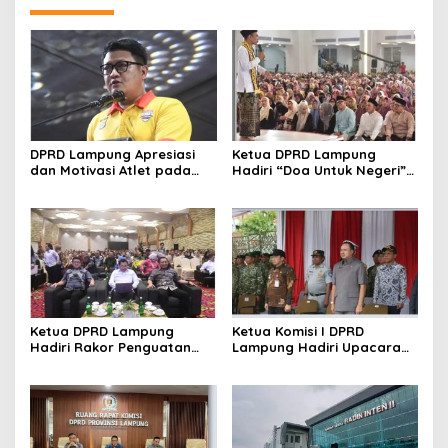
DPRD Lampung Apresiasi
Ketua DPRD Lampung
dan Motivasi Atlet pada
Hadiri “Doa Untuk Negeri”
Kejuaraan Tinju Polresta
di Masjid Raya Al Bakrie
2026
Ketua DPRD Lampung
Ketua Komisi I DPRD
Hadiri Rakor Penguatan
Lampung Hadiri Upacara
Program Makan Bergizi
Gelar Operasi Gaktib dan
Gratis
Yustisi Polisi Militer TNI TA
2026