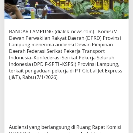
i
e
n
s
i
F
BANDAR LAMPUNG (dialek-news.com)– Komisi V
-
Dewan Perwakilan Rakyat Daerah (DPRD) Provinsi
S
Lampung menerima audiensi Dewan Pimpinan
P
Daerah Federasi Serikat Pekerja Transport
T
I
Indonesia–Konfederasi Serikat Pekerja Seluruh
–
Indonesia (DPD F-SPTI–KSPSI) Provinsi Lampung,
K
terkait pengaduan pekerja di PT Global Jet Express
S
(J&T), Rabu (7/1/2026).
P
S
I
T
e
r
k
a
i
t
Audiensi yang berlangsung di Ruang Rapat Komisi
P