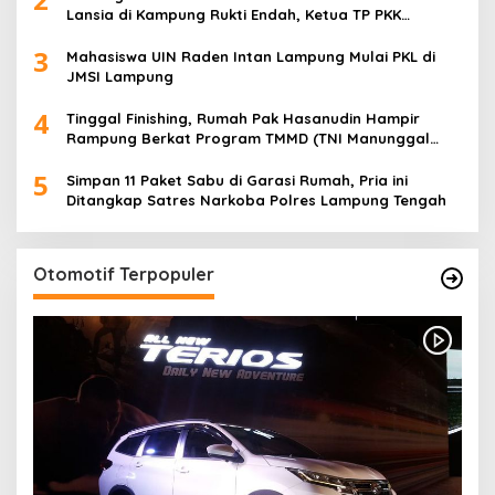
Lansia di Kampung Rukti Endah, Ketua TP PKK
Lampung Dorong Pembangunan SDM Dimulai dari
3
Desa
Mahasiswa UIN Raden Intan Lampung Mulai PKL di
JMSI Lampung
4
Tinggal Finishing, Rumah Pak Hasanudin Hampir
Rampung Berkat Program TMMD (TNI Manunggal
Membangun Desa)
5
Simpan 11 Paket Sabu di Garasi Rumah, Pria ini
Ditangkap Satres Narkoba Polres Lampung Tengah
Otomotif Terpopuler