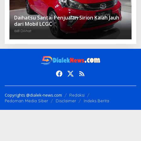
Daihatsu Santai Penjualan Sirion Kalah Jauh
dari Mobil LCGC
668 Dilihat
Copyrights @dialek-news.com
Redaksi
Pedoman Media Siber
Disclaimer
Indeks Berita