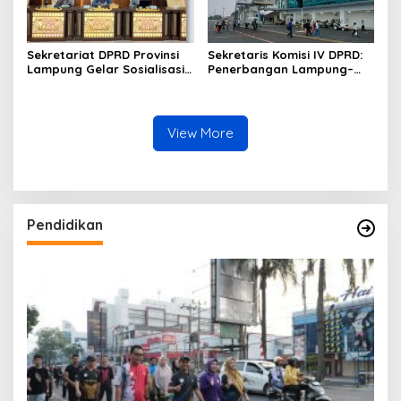
Sekretariat DPRD Provinsi
Sekretaris Komisi IV DPRD:
Lampung Gelar Sosialisasi
Penerbangan Lampung–
Kamus Usulan Pokok-Pokok
Malaysia Harus Jadi Motor
Pikiran DPRD terhadap
Ekonomi Daerah
RKPD 2027
View More
Pendidikan