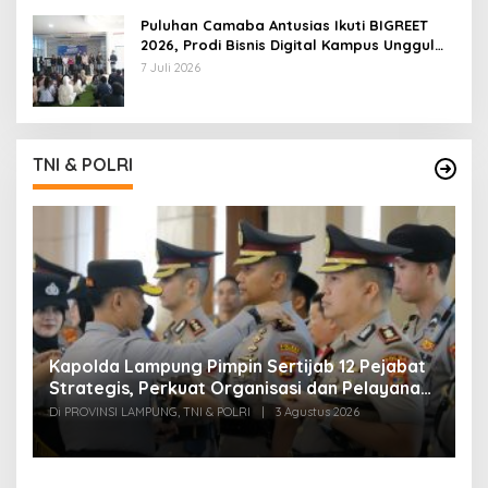
Puluhan Camaba Antusias Ikuti BIGREET
2026, Prodi Bisnis Digital Kampus Unggul
IIB Darmajaya Hadirkan Deretan
7 Juli 2026
Mahasiswa Berprestasi
TNI & POLRI
Kapolda Lampung Pimpin Sertijab 12 Pejabat
T
Strategis, Perkuat Organisasi dan Pelayanan
H
Polri Presisi
M
Di PROVINSI LAMPUNG, TNI & POLRI
|
3 Agustus 2026
Di