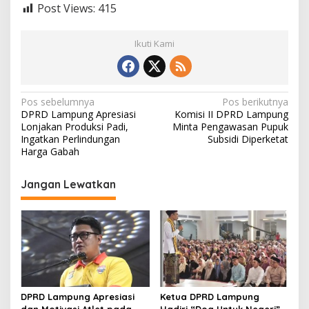
Post Views:
415
Ikuti Kami
N
Pos sebelumnya
Pos berikutnya
DPRD Lampung Apresiasi
Komisi II DPRD Lampung
a
Lonjakan Produksi Padi,
Minta Pengawasan Pupuk
v
Ingatkan Perlindungan
Subsidi Diperketat
Harga Gabah
i
g
Jangan Lewatkan
a
s
i
p
o
s
DPRD Lampung Apresiasi
Ketua DPRD Lampung
dan Motivasi Atlet pada
Hadiri “Doa Untuk Negeri”