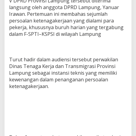
V DPRD Provinsi Lampung tersebut diterima
e
langsung oleh anggota DPRD Lampung, Yanuar
n
Irawan. Pertemuan ini membahas sejumlah
g
persoalan ketenagakerjaan yang dialami para
a
d
pekerja, khususnya buruh harian yang tergabung
u
dalam F-SPTI–KSPSI di wilayah Lampung
a
n
P
e
k
Turut hadir dalam audiensi tersebut perwakilan
e
Dinas Tenaga Kerja dan Transmigrasi Provinsi
r
Lampung sebagai instansi teknis yang memiliki
j
kewenangan dalam penanganan persoalan
a
ketenagakerjaan.
J
&
T