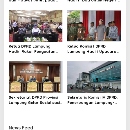
Kejuaraan Tinju Polresta
di Masjid Raya Al Bakrie
2026
Ketua DPRD Lampung
Ketua Komisi I DPRD
Hadiri Rakor Penguatan
Lampung Hadiri Upacara
Program Makan Bergizi
Gelar Operasi Gaktib dan
Gratis
Yustisi Polisi Militer TNI TA
2026
Sekretariat DPRD Provinsi
Sekretaris Komisi IV DPRD:
Lampung Gelar Sosialisasi
Penerbangan Lampung–
Kamus Usulan Pokok-Pokok
Malaysia Harus Jadi Motor
Pikiran DPRD terhadap
Ekonomi Daerah
RKPD 2027
News Feed