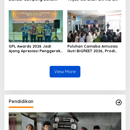
Siswa Baru Literasi Digital,
SDIT Daar ‘Ilmi
Jurnalistik, dan Etika
Bermedia Sosial
GPL Awards 2026 Jadi
Puluhan Camaba Antusias
Ajang Apresiasi Penggerak
Ikuti BIGREET 2026, Prodi
Pendidikan Muda Lampung
Bisnis Digital Kampus
Unggul IIB Darmajaya
Hadirkan Deretan
Mahasiswa Berprestasi
View More
Pendidikan