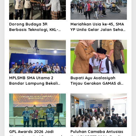
p
o
s
Dorong Budaya 3R
Meriahkan Usia ke-45, SMA
Berbasis Teknologi, KKL-
YP Unila Gelar Jalan Sehat
PPM Universitas Malahayati
dan Potong Tumpeng
Kenalkan AI Barcode untuk
Edukasi Sampah
MPLSMB SMA Utama 2
Bupati Ayu Asalasiyah
Bandar Lampung Bekali
Tinjau Gerakan GAMAS di
Siswa Baru Literasi Digital,
SDIT Daar ‘Ilmi
Jurnalistik, dan Etika
Bermedia Sosial
GPL Awards 2026 Jadi
Puluhan Camaba Antusias