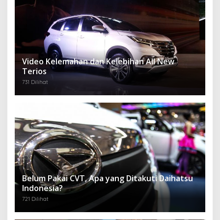
Video Kelemahan dan Kelebihan All New
Terios
731 Dilihat
Belum Pakai CVT, Apa yang Ditakuti Daihatsu
Indonesia?
721 Dilihat