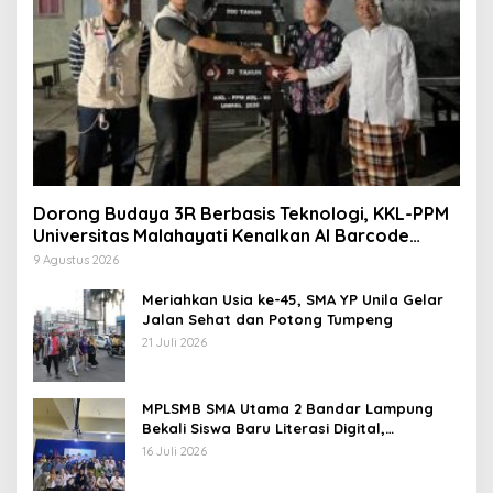
Dorong Budaya 3R Berbasis Teknologi, KKL-PPM
Universitas Malahayati Kenalkan AI Barcode
untuk Edukasi Sampah
9 Agustus 2026
Meriahkan Usia ke-45, SMA YP Unila Gelar
Jalan Sehat dan Potong Tumpeng
21 Juli 2026
MPLSMB SMA Utama 2 Bandar Lampung
Bekali Siswa Baru Literasi Digital,
Jurnalistik, dan Etika Bermedia Sosial
16 Juli 2026