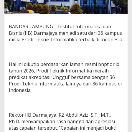
i
3
6
K
a
BANDAR LAMPUNG – Institut Informatika dan
m
Bisnis (IIB) Darmajaya menjadi satu dari 36 kampus
p
miliki Prodi Teknik Informatika terbaik di Indonesia.
u
s
!
M
i
Hal ini dikutip berdasarkan laman resmi bnpt.or.id
l
tahun 2026, Prodi Teknik Informatika meraih
i
predikat akreditasi ‘Unggul’ bersama dengan 36
k
i
Prodi Teknik Informatika lainnya dari 36 kampus di
P
Indonesia.
r
o
d
i
Rektor IIB Darmajaya, RZ Abdul Aziz, S.T., M.T.,
T
e
Ph.D. menyampaikan rasa bangga dan apresiasi
k
atas capaian tersebut. “Capaian ini menjadi bukti
n