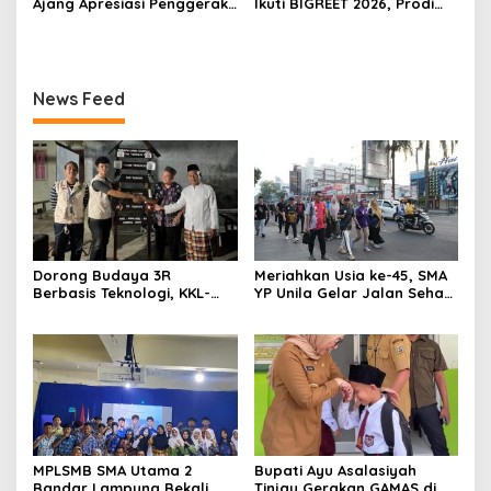
Ajang Apresiasi Penggerak
Ikuti BIGREET 2026, Prodi
Pendidikan Muda Lampung
Bisnis Digital Kampus
Unggul IIB Darmajaya
Hadirkan Deretan
Mahasiswa Berprestasi
News Feed
Dorong Budaya 3R
Meriahkan Usia ke-45, SMA
Berbasis Teknologi, KKL-
YP Unila Gelar Jalan Sehat
PPM Universitas Malahayati
dan Potong Tumpeng
Kenalkan AI Barcode untuk
Edukasi Sampah
MPLSMB SMA Utama 2
Bupati Ayu Asalasiyah
Bandar Lampung Bekali
Tinjau Gerakan GAMAS di