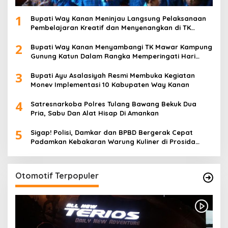
1
Bupati Way Kanan Meninjau Langsung Pelaksanaan
Pembelajaran Kreatif dan Menyenangkan di TK
Negeri Pembina Kampung Sri Wijaya
2
Bupati Way Kanan Menyambangi TK Mawar Kampung
Gunung Katun Dalam Rangka Memperingati Hari
Anak Nasional
3
Bupati Ayu Asalasiyah Resmi Membuka Kegiatan
Monev Implementasi 10 Kabupaten Way Kanan
4
Satresnarkoba Polres Tulang Bawang Bekuk Dua
Pria, Sabu Dan Alat Hisap Di Amankan
5
Sigap! Polisi, Damkar dan BPBD Bergerak Cepat
Padamkan Kebakaran Warung Kuliner di Prosida
Bandar Jaya
Otomotif Terpopuler