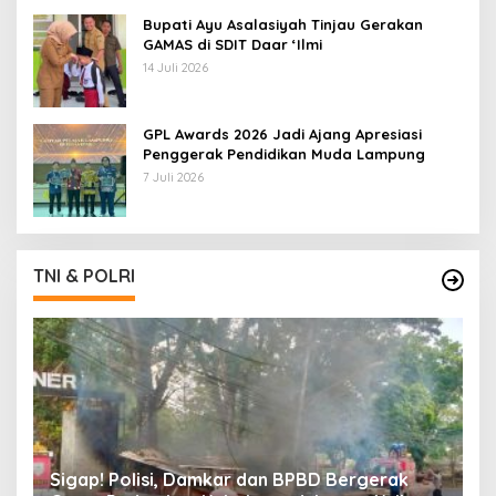
Bupati Ayu Asalasiyah Tinjau Gerakan
GAMAS di SDIT Daar ‘Ilmi
14 Juli 2026
GPL Awards 2026 Jadi Ajang Apresiasi
Penggerak Pendidikan Muda Lampung
7 Juli 2026
TNI & POLRI
k
Sigap! Polisi, Damkar dan BPBD Bergerak
T