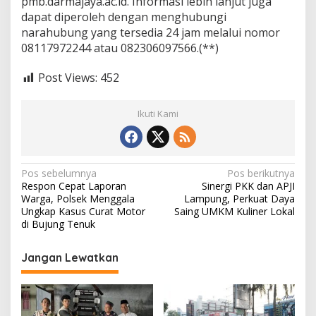
pmb.darmajaya.ac.id. Informasi lebih lanjut juga
dapat diperoleh dengan menghubungi
narahubung yang tersedia 24 jam melalui nomor
08117972244 atau 082306097566.(**)
Post Views:
452
Ikuti Kami
N
Pos sebelumnya
Pos berikutnya
Respon Cepat Laporan
Sinergi PKK dan APJI
a
Warga, Polsek Menggala
Lampung, Perkuat Daya
v
Ungkap Kasus Curat Motor
Saing UMKM Kuliner Lokal
di Bujung Tenuk
i
g
Jangan Lewatkan
a
s
i