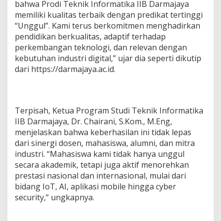
bahwa Prodi Teknik Informatika IIB Darmajaya
i
memiliki kualitas terbaik dengan predikat tertinggi
k
I
“Unggul”. Kami terus berkomitmen menghadirkan
n
pendidikan berkualitas, adaptif terhadap
f
perkembangan teknologi, dan relevan dengan
o
kebutuhan industri digital,” ujar dia seperti dikutip
r
dari https://darmajaya.ac.id.
m
a
t
i
k
Terpisah, Ketua Program Studi Teknik Informatika
a
IIB Darmajaya, Dr. Chairani, S.Kom., M.Eng,
T
e
menjelaskan bahwa keberhasilan ini tidak lepas
r
dari sinergi dosen, mahasiswa, alumni, dan mitra
b
industri. “Mahasiswa kami tidak hanya unggul
a
secara akademik, tetapi juga aktif menorehkan
i
prestasi nasional dan internasional, mulai dari
k
d
bidang IoT, AI, aplikasi mobile hingga cyber
i
security,” ungkapnya.
I
n
d