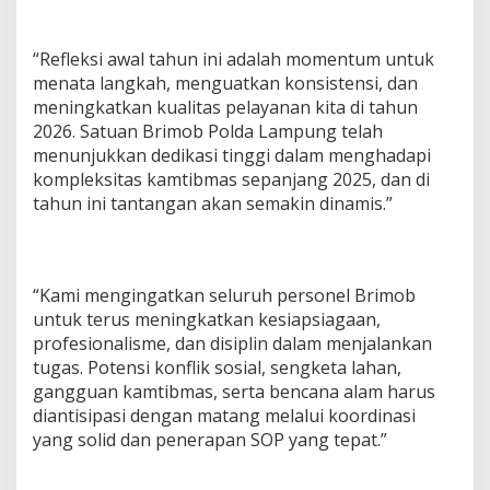
i
b
“Refleksi awal tahun ini adalah momentum untuk
m
a
menata langkah, menguatkan konsistensi, dan
s
meningkatkan kualitas pelayanan kita di tahun
2
2026. Satuan Brimob Polda Lampung telah
0
menunjukkan dedikasi tinggi dalam menghadapi
2
6
kompleksitas kamtibmas sepanjang 2025, dan di
tahun ini tantangan akan semakin dinamis.”
“Kami mengingatkan seluruh personel Brimob
untuk terus meningkatkan kesiapsiagaan,
profesionalisme, dan disiplin dalam menjalankan
tugas. Potensi konflik sosial, sengketa lahan,
gangguan kamtibmas, serta bencana alam harus
diantisipasi dengan matang melalui koordinasi
yang solid dan penerapan SOP yang tepat.”