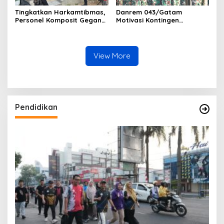
Tingkatkan Harkamtibmas,
Danrem 043/Gatam
Personel Komposit Gegana
Motivasi Kontingen
Brimob Lampung Gelar
Balakrem dan Yonif
Patroli Dialogis di Pusat
143/TWEJ pada Pembukaan
Keramaian dan Rumah
Lomba Binsat Kodam
Ibadah
XXI/Radin Inten
View More
Pendidikan