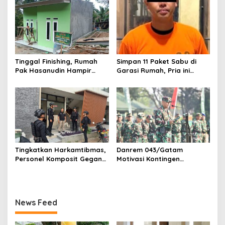
Polri Presisi
Tinggal Finishing, Rumah
Simpan 11 Paket Sabu di
Pak Hasanudin Hampir
Garasi Rumah, Pria ini
Rampung Berkat Program
Ditangkap Satres Narkoba
TMMD (TNI Manunggal
Polres Lampung Tengah
Membangun Desa)
Tingkatkan Harkamtibmas,
Danrem 043/Gatam
Personel Komposit Gegana
Motivasi Kontingen
Brimob Lampung Gelar
Balakrem dan Yonif
Patroli Dialogis di Pusat
143/TWEJ pada Pembukaan
Keramaian dan Rumah
Lomba Binsat Kodam
Ibadah
XXI/Radin Inten
News Feed