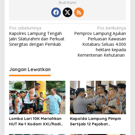
Ikuti Kami
N
Pos sebelumnya
Pos berikutnya
Kapolres Lampung Tengah
Pemprov Lampung Ajukan
a
Jalin Silaturahmi dan Perkuat
Perluasan Kawasan
v
Sinergitas dengan Pemkab
Kotabaru Seluas 4.000
hektare kepada
i
Kementerian Kehutanan
g
Jangan Lewatkan
a
s
i
p
o
s
Lomba Lari 10K Meriahkan
Kapolda Lampung Pimpin
HUT Ke-1 Kodam XXI/Radin
Sertijab 12 Pejabat
Inten
Strategis, Perkuat
Organisasi dan Pelayanan