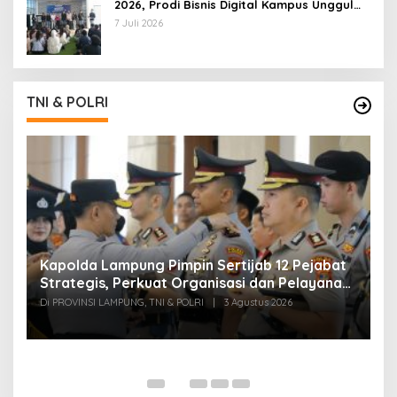
2026, Prodi Bisnis Digital Kampus Unggul
IIB Darmajaya Hadirkan Deretan
7 Juli 2026
Mahasiswa Berprestasi
TNI & POLRI
Kapolda Lampung Pimpin Sertijab 12 Pejabat
T
Strategis, Perkuat Organisasi dan Pelayanan
H
Polri Presisi
M
Di PROVINSI LAMPUNG, TNI & POLRI
|
3 Agustus 2026
Di