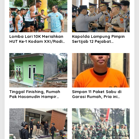
Lomba Lari 10K Meriahkan
Kapolda Lampung Pimpin
HUT Ke-1 Kodam XXI/Radin
Sertijab 12 Pejabat
Inten
Strategis, Perkuat
Organisasi dan Pelayanan
Polri Presisi
Tinggal Finishing, Rumah
Simpan 11 Paket Sabu di
Pak Hasanudin Hampir
Garasi Rumah, Pria ini
Rampung Berkat Program
Ditangkap Satres Narkoba
TMMD (TNI Manunggal
Polres Lampung Tengah
Membangun Desa)