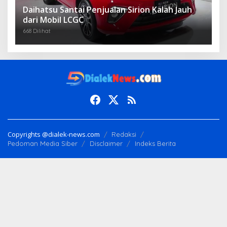
Daihatsu Santai Penjualan Sirion Kalah Jauh
dari Mobil LCGC
668 Dilihat
Copyrights @dialek-news.com
Redaksi
Pedoman Media Siber
Disclaimer
Indeks Berita