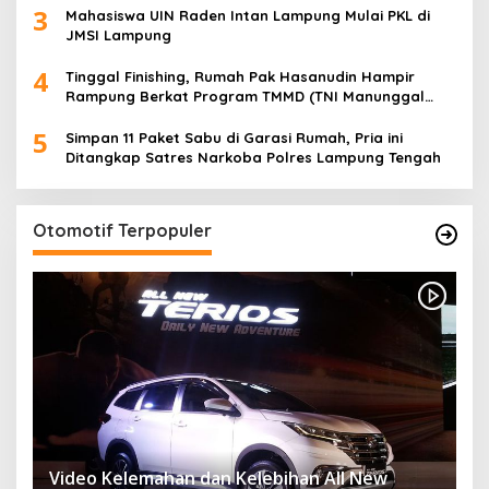
3
Desa
Mahasiswa UIN Raden Intan Lampung Mulai PKL di
JMSI Lampung
4
Tinggal Finishing, Rumah Pak Hasanudin Hampir
Rampung Berkat Program TMMD (TNI Manunggal
Membangun Desa)
5
Simpan 11 Paket Sabu di Garasi Rumah, Pria ini
Ditangkap Satres Narkoba Polres Lampung Tengah
Otomotif Terpopuler
Video Kelemahan dan Kelebihan All New