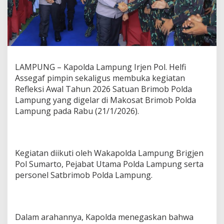
R
e
f
l
e
k
s
LAMPUNG – Kapolda Lampung Irjen Pol. Helfi
i
Assegaf pimpin sekaligus membuka kegiatan
A
w
Refleksi Awal Tahun 2026 Satuan Brimob Polda
a
Lampung yang digelar di Makosat Brimob Polda
l
Lampung pada Rabu (21/1/2026).
T
a
h
u
n
Kegiatan diikuti oleh Wakapolda Lampung Brigjen
S
Pol Sumarto, Pejabat Utama Polda Lampung serta
a
personel Satbrimob Polda Lampung.
t
b
r
i
m
Dalam arahannya, Kapolda menegaskan bahwa
o