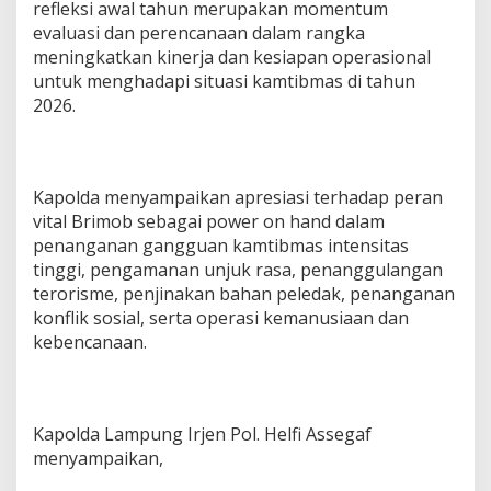
refleksi awal tahun merupakan momentum
b
evaluasi dan perencanaan dalam rangka
:
meningkatkan kinerja dan kesiapan operasional
S
i
untuk menghadapi situasi kamtibmas di tahun
a
2026.
p
H
a
d
a
Kapolda menyampaikan apresiasi terhadap peran
p
vital Brimob sebagai power on hand dalam
i
penanganan gangguan kamtibmas intensitas
T
tinggi, pengamanan unjuk rasa, penanggulangan
a
terorisme, penjinakan bahan peledak, penanganan
n
t
konflik sosial, serta operasi kemanusiaan dan
a
kebencanaan.
n
g
a
n
K
Kapolda Lampung Irjen Pol. Helfi Assegaf
a
menyampaikan,
m
t