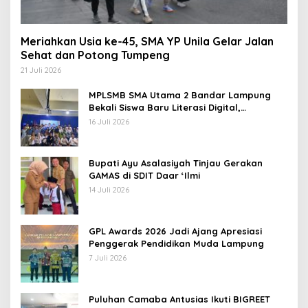
Meriahkan Usia ke-45, SMA YP Unila Gelar Jalan
Sehat dan Potong Tumpeng
21 Juli 2026
MPLSMB SMA Utama 2 Bandar Lampung
Bekali Siswa Baru Literasi Digital,
Jurnalistik, dan Etika Bermedia Sosial
16 Juli 2026
Bupati Ayu Asalasiyah Tinjau Gerakan
GAMAS di SDIT Daar ‘Ilmi
14 Juli 2026
GPL Awards 2026 Jadi Ajang Apresiasi
Penggerak Pendidikan Muda Lampung
7 Juli 2026
Puluhan Camaba Antusias Ikuti BIGREET