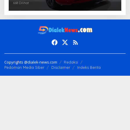
668 Dilihat
Copyrights @dialek-news.com
Redaksi
Pedoman Media Siber
Disclaimer
Indeks Berita