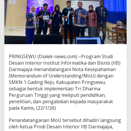
I
B
D
a
r
m
a
j
a
y
PRINGSEWU (Dialek-news.com) –Program Studi
a
T
Desain Interior Institut Informatika dan Bisnis (IIB)
e
Darmajaya menandatangani Nota Kesepahaman
k
(Memorandum of Understanding/MoU) dengan
e
SMKN 1 Gading Rejo, Kabupaten Pringsewu,
n
M
sebagai bentuk implementasi Tri Dharma
o
Perguruan Tinggi yang meliputi pendidikan,
U
penelitian, dan pengabdian kepada masyarakat
S
pada Kamis, (22/1/26).
t
r
a
Penandatanganan MoU tersebut dihadiri langsung
t
oleh Ketua Prodi Desain Interior IIB Darmajaya,
e