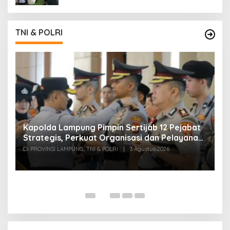
TNI & POLRI
Kapolda Lampung Pimpin Sertijab 12 Pejabat
T
Strategis, Perkuat Organisasi dan Pelayanan
H
Polri Presisi
M
Di PROVINSI LAMPUNG, TNI & POLRI
|
3 Agustus 2026
Di