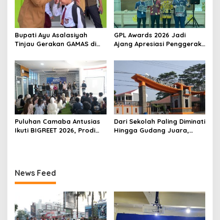
Bupati Ayu Asalasiyah
GPL Awards 2026 Jadi
Tinjau Gerakan GAMAS di
Ajang Apresiasi Penggerak
SDIT Daar ‘Ilmi
Pendidikan Muda Lampung
Puluhan Camaba Antusias
Dari Sekolah Paling Diminati
Ikuti BIGREET 2026, Prodi
Hingga Gudang Juara,
Bisnis Digital Kampus
SMPN 2 Perkuat Reputasi
Unggul IIB Darmajaya
Sebagai Pencetak Generasi
Hadirkan Deretan
Unggul
Mahasiswa Berprestasi
News Feed