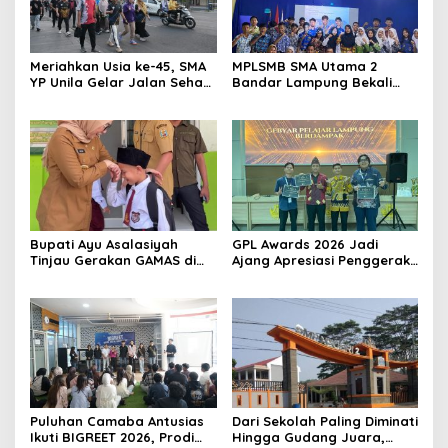
Meriahkan Usia ke-45, SMA
MPLSMB SMA Utama 2
YP Unila Gelar Jalan Sehat
Bandar Lampung Bekali
dan Potong Tumpeng
Siswa Baru Literasi Digital,
Jurnalistik, dan Etika
Bermedia Sosial
Bupati Ayu Asalasiyah
GPL Awards 2026 Jadi
Tinjau Gerakan GAMAS di
Ajang Apresiasi Penggerak
SDIT Daar ‘Ilmi
Pendidikan Muda Lampung
Puluhan Camaba Antusias
Dari Sekolah Paling Diminati
Ikuti BIGREET 2026, Prodi
Hingga Gudang Juara,