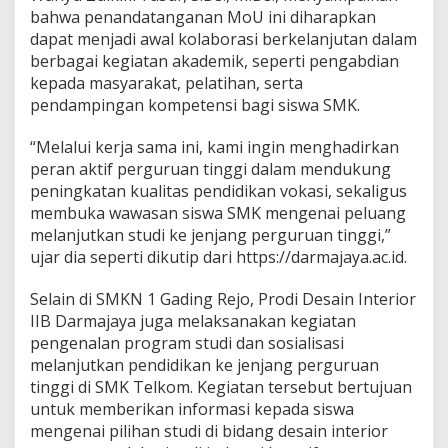
bahwa penandatanganan MoU ini diharapkan
P
e
dapat menjadi awal kolaborasi berkelanjutan dalam
r
berbagai kegiatan akademik, seperti pengabdian
k
kepada masyarakat, pelatihan, serta
u
pendampingan kompetensi bagi siswa SMK.
a
t
P
“Melalui kerja sama ini, kami ingin menghadirkan
e
peran aktif perguruan tinggi dalam mendukung
n
peningkatan kualitas pendidikan vokasi, sekaligus
d
membuka wawasan siswa SMK mengenai peluang
i
d
melanjutkan studi ke jenjang perguruan tinggi,”
i
ujar dia seperti dikutip dari https://darmajaya.ac.id.
k
a
Selain di SMKN 1 Gading Rejo, Prodi Desain Interior
n
IIB Darmajaya juga melaksanakan kegiatan
K
e
pengenalan program studi dan sosialisasi
j
melanjutkan pendidikan ke jenjang perguruan
u
tinggi di SMK Telkom. Kegiatan tersebut bertujuan
r
untuk memberikan informasi kepada siswa
u
mengenai pilihan studi di bidang desain interior
a