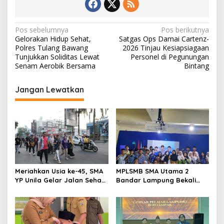
N
Pos sebelumnya
Pos berikutnya
Gelorakan Hidup Sehat,
Satgas Ops Damai Cartenz-
a
Polres Tulang Bawang
2026 Tinjau Kesiapsiagaan
v
Tunjukkan Soliditas Lewat
Personel di Pegunungan
Senam Aerobik Bersama
Bintang
i
g
Jangan Lewatkan
a
s
i
p
o
s
Meriahkan Usia ke-45, SMA
MPLSMB SMA Utama 2
YP Unila Gelar Jalan Sehat
Bandar Lampung Bekali
dan Potong Tumpeng
Siswa Baru Literasi Digital,
Jurnalistik, dan Etika
Bermedia Sosial