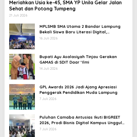
Meriahkan Usia ke-45, SMA YP Unila Gelar Jalan
Sehat dan Potong Tumpeng
21 Juli 2026
MPLSMB SMA Utama 2 Bandar Lampung
Bekali Siswa Baru Literasi Digital,
Jurnalistik, dan Etika Bermedia Sosial
16 Juli 2026
Bupati Ayu Asalasiyah Tinjau Gerakan
GAMAS di SDIT Daar ‘Ilmi
14 Juli 2026
GPL Awards 2026 Jadi Ajang Apresiasi
Penggerak Pendidikan Muda Lampung
7 Juli 2026
Puluhan Camaba Antusias Ikuti BIGREET
2026, Prodi Bisnis Digital Kampus Unggul
IIB Darmajaya Hadirkan Deretan
7 Juli 2026
Mahasiswa Berprestasi