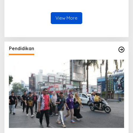
Bisnis Digital Kampus
SMPN 2 Perkuat Reputasi
Unggul IIB Darmajaya
Sebagai Pencetak Generasi
Hadirkan Deretan
Unggul
Mahasiswa Berprestasi
View More
Pendidikan