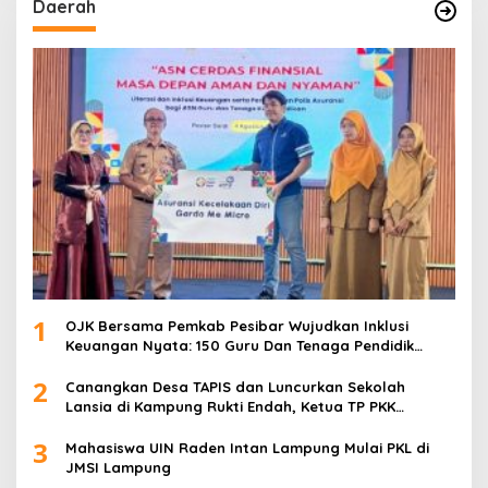
Daerah
1
OJK Bersama Pemkab Pesibar Wujudkan Inklusi
Keuangan Nyata: 150 Guru Dan Tenaga Pendidik
Terima Polis Asuransi Jiwa
2
Canangkan Desa TAPIS dan Luncurkan Sekolah
Lansia di Kampung Rukti Endah, Ketua TP PKK
Lampung Dorong Pembangunan SDM Dimulai dari
3
Desa
Mahasiswa UIN Raden Intan Lampung Mulai PKL di
JMSI Lampung