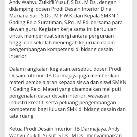
Andy Wahyu Zulkifli Yusuf, S.Ds., M.Ds., dengan
g
didampingi dosen Prodi Desain Interior Dina
i
Mariana Sari, S.Ds., M.P.W.K. dan Kepala SMKN 1
s
d
Gading Rejo Suratiman, S.Pd., M.Pd. bersama para
e
dewan guru. Kegiatan kerja sama ini bertujuan
n
untuk memperkuat sinergi antara perguruan
g
tinggi dan sekolah menengah kejuruan dalam
a
n
pengembangan kompetensi di bidang desain
S
interior.
M
K
Dalam rangkaian kegiatan tersebut, dosen Prodi
N
Desain Interior IIB Darmajaya juga memberikan
1
G
materi pembelajaran kepada siswa dan siswi SMKN
a
1 Gading Rejo. Materi yang disampaikan meliputi
d
pengenalan dasar desain interior, wawasan
i
industri kreatif, serta peluang pengembangan
n
kompetensi bagi lulusan SMK di bidang desain dan
g
R
tata ruang.
e
j
Ketua Prodi Desain Interior IIB Darmajaya, Andy
o
Wahyu Zulkifli Yusuf, S.Ds., M.Ds., menyampaikan
,