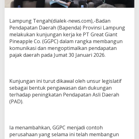
g
i
G
Lampung Tengah(dialek-news.com),-Badan
G
P
Pendapatan Daerah (Bapenda) Provinsi Lampung
C
melakukan kunjungan kerja ke PT Great Giant
,
Pineapple Co. (GGPC) dalam rangka membangun
P
komunikasi dan mengoptimalkan pendapatan
e
r
pajak daerah pada Jumat 30 Januari 2026.
k
u
a
t
Kunjungan ini turut dikawal oleh unsur legislatif
S
sebagai bentuk pengawasan dan dukungan
i
n
terhadap peningkatan Pendapatan Asli Daerah
e
(PAD).
r
g
i
O
p
Ia menambahkan, GGPC menjadi contoh
t
perusahaan yang selama ini telah membangun
i