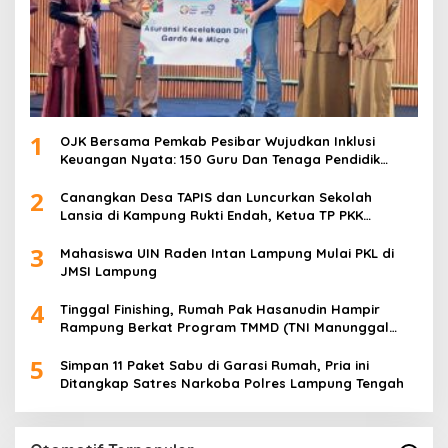
1
OJK Bersama Pemkab Pesibar Wujudkan Inklusi
Keuangan Nyata: 150 Guru Dan Tenaga Pendidik
Terima Polis Asuransi Jiwa
2
Canangkan Desa TAPIS dan Luncurkan Sekolah
Lansia di Kampung Rukti Endah, Ketua TP PKK
Lampung Dorong Pembangunan SDM Dimulai dari
3
Desa
Mahasiswa UIN Raden Intan Lampung Mulai PKL di
JMSI Lampung
4
Tinggal Finishing, Rumah Pak Hasanudin Hampir
Rampung Berkat Program TMMD (TNI Manunggal
Membangun Desa)
5
Simpan 11 Paket Sabu di Garasi Rumah, Pria ini
Ditangkap Satres Narkoba Polres Lampung Tengah