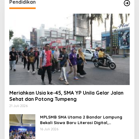
Pendidikan
Meriahkan Usia ke-45, SMA YP Unila Gelar Jalan
Sehat dan Potong Tumpeng
21 Juli 2026
MPLSMB SMA Utama 2 Bandar Lampung
Bekali Siswa Baru Literasi Digital,
Jurnalistik, dan Etika Bermedia Sosial
16 Juli 2026