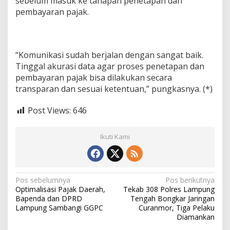
sebelum masuk ke tahapan penetapan dan
pembayaran pajak.
“Komunikasi sudah berjalan dengan sangat baik.
Tinggal akurasi data agar proses penetapan dan
pembayaran pajak bisa dilakukan secara
transparan dan sesuai ketentuan,” pungkasnya. (*)
Post Views:
646
Ikuti Kami
N
Pos sebelumnya
Pos berikutnya
Optimalisasi Pajak Daerah,
Tekab 308 Polres Lampung
a
Bapenda dan DPRD
Tengah Bongkar Jaringan
v
Lampung Sambangi GGPC
Curanmor, Tiga Pelaku
Diamankan
i