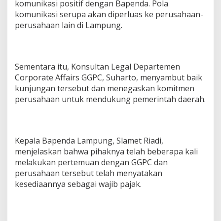
komunikasi positif dengan Bapenda. Pola
m
komunikasi serupa akan diperluas ke perusahaan-
a
perusahaan lain di Lampung.
l
k
a
n
P
Sementara itu, Konsultan Legal Departemen
a
Corporate Affairs GGPC, Suharto, menyambut baik
j
a
kunjungan tersebut dan menegaskan komitmen
k
perusahaan untuk mendukung pemerintah daerah.
D
a
e
r
Kepala Bapenda Lampung, Slamet Riadi,
a
h
menjelaskan bahwa pihaknya telah beberapa kali
melakukan pertemuan dengan GGPC dan
perusahaan tersebut telah menyatakan
kesediaannya sebagai wajib pajak.