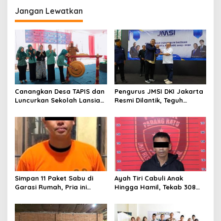
g
Jangan Lewatkan
a
s
i
p
o
s
Canangkan Desa TAPIS dan
Pengurus JMSI DKI Jakarta
Luncurkan Sekolah Lansia
Resmi Dilantik, Teguh
di Kampung Rukti Endah,
Santosa Tekankan
Ketua TP PKK Lampung
Pentingnya Kolaborasi dan
Dorong Pembangunan SDM
Pers Berkualitas
Dimulai dari Desa
Simpan 11 Paket Sabu di
Ayah Tiri Cabuli Anak
Garasi Rumah, Pria ini
Hingga Hamil, Tekab 308
Ditangkap Satres Narkoba
Presisi Polsek Padang Ratu
Polres Lampung Tengah
Bergerak Cepat Amankan
Pelaku