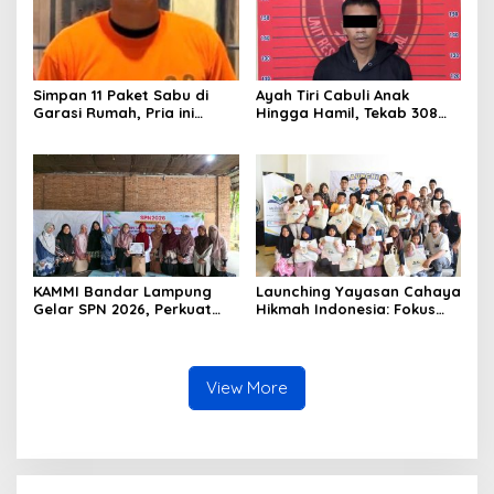
Simpan 11 Paket Sabu di
Ayah Tiri Cabuli Anak
Garasi Rumah, Pria ini
Hingga Hamil, Tekab 308
Ditangkap Satres Narkoba
Presisi Polsek Padang Ratu
Polres Lampung Tengah
Bergerak Cepat Amankan
Pelaku
KAMMI Bandar Lampung
Launching Yayasan Cahaya
Gelar SPN 2026, Perkuat
Hikmah Indonesia: Fokus
Identitas Muslimah Hadapi
pada Sosial dan Pendidikan
Tantangan Zaman
View More