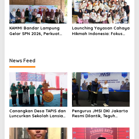
KAMMI Bandar Lampung
Launching Yayasan Cahaya
Gelar SPN 2026, Perkuat
Hikmah Indonesia: Fokus
Identitas Muslimah Hadapi
pada Sosial dan Pendidikan
Tantangan Zaman
News Feed
Canangkan Desa TAPIS dan
Pengurus JMSI DKI Jakarta
Luncurkan Sekolah Lansia
Resmi Dilantik, Teguh
di Kampung Rukti Endah,
Santosa Tekankan
Ketua TP PKK Lampung
Pentingnya Kolaborasi dan
Dorong Pembangunan SDM
Pers Berkualitas
Dimulai dari Desa