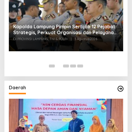
Kapolda Lampung Pimpin Sertijab 12 Pejabat
T
Strategis, Perkuat Organisasi dan Pelayanan
H
Polri Presisi
M
Di PROVINSI LAMPUNG, TNI & POLRI
|
3 Agustus 2026
Di
Daerah