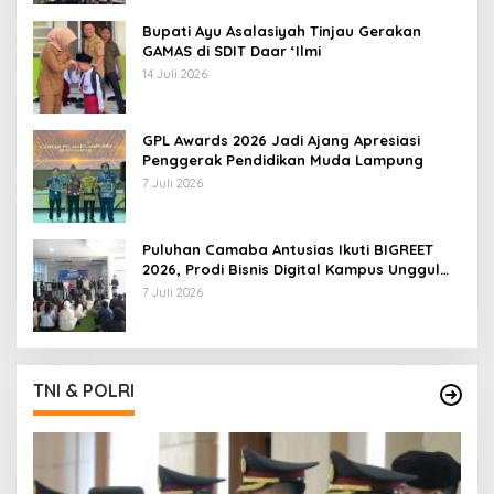
Bupati Ayu Asalasiyah Tinjau Gerakan
GAMAS di SDIT Daar ‘Ilmi
14 Juli 2026
GPL Awards 2026 Jadi Ajang Apresiasi
Penggerak Pendidikan Muda Lampung
7 Juli 2026
Puluhan Camaba Antusias Ikuti BIGREET
2026, Prodi Bisnis Digital Kampus Unggul
IIB Darmajaya Hadirkan Deretan
7 Juli 2026
Mahasiswa Berprestasi
TNI & POLRI