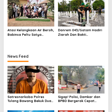
Selam SAR Air
Pelaku Diamankan
Atasi Kelangkaan Air Bersih,
Danrem 043/Gatam Hadiri
Babinsa Peltu Satya
Ziarah Dan Bakti
Ranner Anggara
Kesehatan HUT Ke-1 Kodam
Rampungkan
XXI/Radin Inten
Pembangunan Sumur Bor di
Tanjung Aman
News Feed
Satresnarkoba Polres
Sigap! Polisi, Damkar dan
Tulang Bawang Bekuk Dua
BPBD Bergerak Cepat
Pria, Sabu Dan Alat Hisap
Padamkan Kebakaran
Di Amankan
Warung Kuliner di Prosida