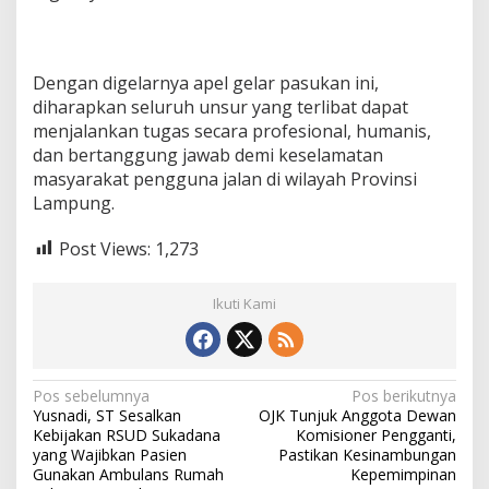
Dengan digelarnya apel gelar pasukan ini,
diharapkan seluruh unsur yang terlibat dapat
menjalankan tugas secara profesional, humanis,
dan bertanggung jawab demi keselamatan
masyarakat pengguna jalan di wilayah Provinsi
Lampung.
Post Views:
1,273
Ikuti Kami
N
Pos sebelumnya
Pos berikutnya
Yusnadi, ST Sesalkan
OJK Tunjuk Anggota Dewan
a
Kebijakan RSUD Sukadana
Komisioner Pengganti,
v
yang Wajibkan Pasien
Pastikan Kesinambungan
Gunakan Ambulans Rumah
Kepemimpinan