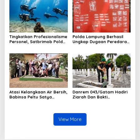
Bandar Jaya
Tingkatkan Profesionalisme
Polda Lampung Berhasil
Personel, Satbrimob Polda
Ungkap Dugaan Peredaran
Lampung Gelar Latihan
Narkoba di Lampung
Peningkatan Kemampuan
Tengah, Empat Terduga
Selam SAR Air
Pelaku Diamankan
Atasi Kelangkaan Air Bersih,
Danrem 043/Gatam Hadiri
Babinsa Peltu Satya
Ziarah Dan Bakti
Ranner Anggara
Kesehatan HUT Ke-1 Kodam
Rampungkan
XXI/Radin Inten
Pembangunan Sumur Bor di
Tanjung Aman
View More