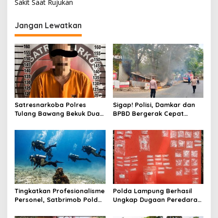
i
Sakit Saat Rujukan
g
Jangan Lewatkan
a
s
i
p
o
s
Satresnarkoba Polres
Sigap! Polisi, Damkar dan
Tulang Bawang Bekuk Dua
BPBD Bergerak Cepat
Pria, Sabu Dan Alat Hisap
Padamkan Kebakaran
Di Amankan
Warung Kuliner di Prosida
Bandar Jaya
Tingkatkan Profesionalisme
Polda Lampung Berhasil
Personel, Satbrimob Polda
Ungkap Dugaan Peredaran
Lampung Gelar Latihan
Narkoba di Lampung
Peningkatan Kemampuan
Tengah, Empat Terduga