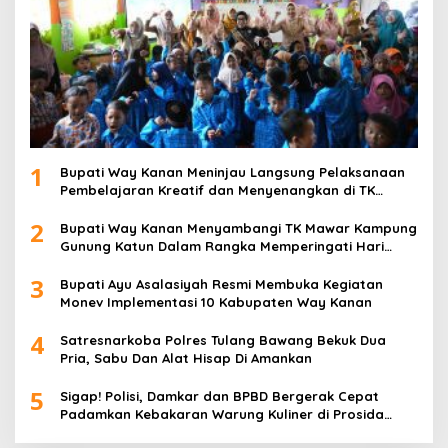
1
Bupati Way Kanan Meninjau Langsung Pelaksanaan
Pembelajaran Kreatif dan Menyenangkan di TK
Negeri Pembina Kampung Sri Wijaya
2
Bupati Way Kanan Menyambangi TK Mawar Kampung
Gunung Katun Dalam Rangka Memperingati Hari
Anak Nasional
3
Bupati Ayu Asalasiyah Resmi Membuka Kegiatan
Monev Implementasi 10 Kabupaten Way Kanan
4
Satresnarkoba Polres Tulang Bawang Bekuk Dua
Pria, Sabu Dan Alat Hisap Di Amankan
5
Sigap! Polisi, Damkar dan BPBD Bergerak Cepat
Padamkan Kebakaran Warung Kuliner di Prosida
Bandar Jaya