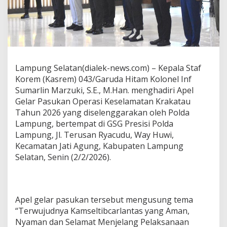
i
A
p
e
l
G
e
Lampung Selatan(dialek-news.com) – Kepala Staf
l
Korem (Kasrem) 043/Garuda Hitam Kolonel Inf
a
r
Sumarlin Marzuki, S.E., M.Han. menghadiri Apel
P
Gelar Pasukan Operasi Keselamatan Krakatau
a
Tahun 2026 yang diselenggarakan oleh Polda
s
Lampung, bertempat di GSG Presisi Polda
u
Lampung, Jl. Terusan Ryacudu, Way Huwi,
k
a
Kecamatan Jati Agung, Kabupaten Lampung
n
Selatan, Senin (2/2/2026).
O
p
e
r
a
Apel gelar pasukan tersebut mengusung tema
s
“Terwujudnya Kamseltibcarlantas yang Aman,
i
Nyaman dan Selamat Menjelang Pelaksanaan
K