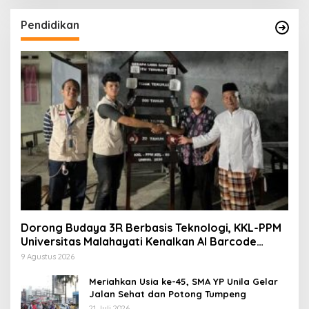
Pendidikan
Dorong Budaya 3R Berbasis Teknologi, KKL-PPM
Universitas Malahayati Kenalkan AI Barcode
untuk Edukasi Sampah
9 Agustus 2026
Meriahkan Usia ke-45, SMA YP Unila Gelar
Jalan Sehat dan Potong Tumpeng
21 Juli 2026