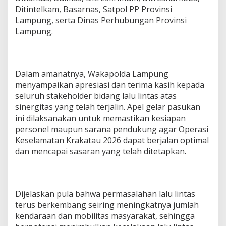
Ditintelkam, Basarnas, Satpol PP Provinsi
d
a
Lampung, serta Dinas Perhubungan Provinsi
L
Lampung.
a
m
p
u
n
Dalam amanatnya, Wakapolda Lampung
g
menyampaikan apresiasi dan terima kasih kepada
seluruh stakeholder bidang lalu lintas atas
sinergitas yang telah terjalin. Apel gelar pasukan
ini dilaksanakan untuk memastikan kesiapan
personel maupun sarana pendukung agar Operasi
Keselamatan Krakatau 2026 dapat berjalan optimal
dan mencapai sasaran yang telah ditetapkan.
Dijelaskan pula bahwa permasalahan lalu lintas
terus berkembang seiring meningkatnya jumlah
kendaraan dan mobilitas masyarakat, sehingga