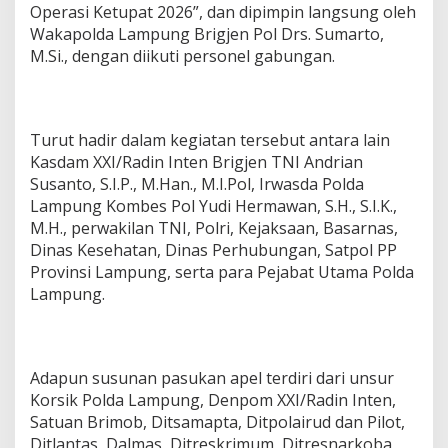
Operasi Ketupat 2026”, dan dipimpin langsung oleh
e
Wakapolda Lampung Brigjen Pol Drs. Sumarto,
s
e
M.Si., dengan diikuti personel gabungan.
l
a
m
a
Turut hadir dalam kegiatan tersebut antara lain
t
a
Kasdam XXI/Radin Inten Brigjen TNI Andrian
n
Susanto, S.I.P., M.Han., M.I.Pol, Irwasda Polda
K
Lampung Kombes Pol Yudi Hermawan, S.H., S.I.K.,
r
M.H., perwakilan TNI, Polri, Kejaksaan, Basarnas,
a
Dinas Kesehatan, Dinas Perhubungan, Satpol PP
k
a
Provinsi Lampung, serta para Pejabat Utama Polda
t
Lampung.
a
u
2
0
2
Adapun susunan pasukan apel terdiri dari unsur
6
Korsik Polda Lampung, Denpom XXI/Radin Inten,
P
Satuan Brimob, Ditsamapta, Ditpolairud dan Pilot,
o
Ditlantas, Dalmas, Ditreskrimum, Ditresnarkoba,
l