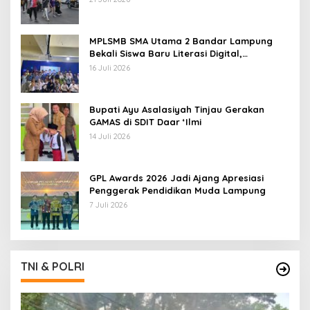
MPLSMB SMA Utama 2 Bandar Lampung
Bekali Siswa Baru Literasi Digital,
Jurnalistik, dan Etika Bermedia Sosial
16 Juli 2026
Bupati Ayu Asalasiyah Tinjau Gerakan
GAMAS di SDIT Daar ‘Ilmi
14 Juli 2026
GPL Awards 2026 Jadi Ajang Apresiasi
Penggerak Pendidikan Muda Lampung
7 Juli 2026
TNI & POLRI