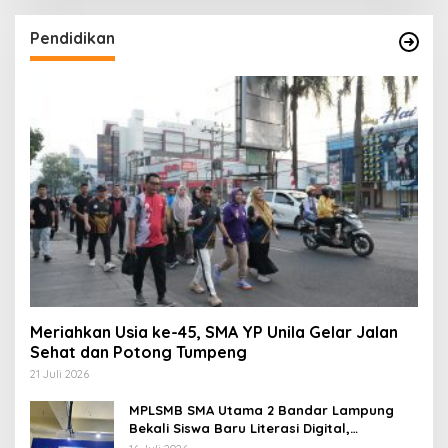
Pendidikan
Meriahkan Usia ke-45, SMA YP Unila Gelar Jalan
Sehat dan Potong Tumpeng
21 Juli 2026
MPLSMB SMA Utama 2 Bandar Lampung
Bekali Siswa Baru Literasi Digital,
Jurnalistik, dan Etika Bermedia Sosial