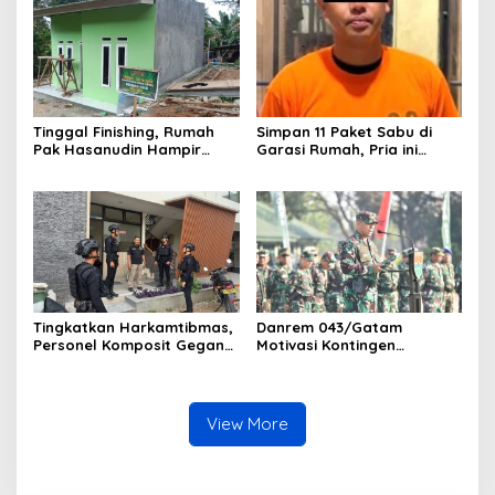
Polri Presisi
Tinggal Finishing, Rumah
Simpan 11 Paket Sabu di
Pak Hasanudin Hampir
Garasi Rumah, Pria ini
Rampung Berkat Program
Ditangkap Satres Narkoba
TMMD (TNI Manunggal
Polres Lampung Tengah
Membangun Desa)
Tingkatkan Harkamtibmas,
Danrem 043/Gatam
Personel Komposit Gegana
Motivasi Kontingen
Brimob Lampung Gelar
Balakrem dan Yonif
Patroli Dialogis di Pusat
143/TWEJ pada Pembukaan
Keramaian dan Rumah
Lomba Binsat Kodam
Ibadah
XXI/Radin Inten
View More