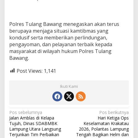
e
s
i
o
n
Polres Tulang Bawang menegaskan akan terus
a
berupaya menjaga situasi kamtibmas yang
l
kondusif serta memberikan perlindungan,
i
pengayoman, dan pelayanan terbaik kepada
s
masyarakat di wilayah hukum Polres Tulang
m
e
Bawang.
Post Views:
1,141
Ikuti Kami
N
Pos sebelumnya
Pos berikutnya
Jalan Amblas di Kelapa
Hari Ketiga Ops
a
Tujuh, Dinas SDABMBK
Keselamatan Krakatau
v
Lampung Utara Langsung
2026, Polantas Lampung
Terjunkan Tim Perbaikan
Tengah Bagikan Helm dan