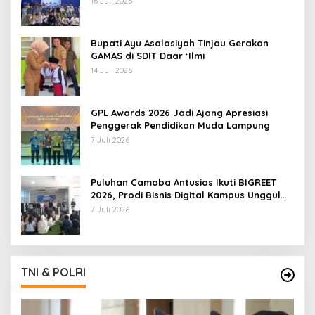
16 Juli 2026
Bupati Ayu Asalasiyah Tinjau Gerakan
GAMAS di SDIT Daar ‘Ilmi
14 Juli 2026
GPL Awards 2026 Jadi Ajang Apresiasi
Penggerak Pendidikan Muda Lampung
7 Juli 2026
Puluhan Camaba Antusias Ikuti BIGREET
2026, Prodi Bisnis Digital Kampus Unggul
IIB Darmajaya Hadirkan Deretan
7 Juli 2026
Mahasiswa Berprestasi
TNI & POLRI