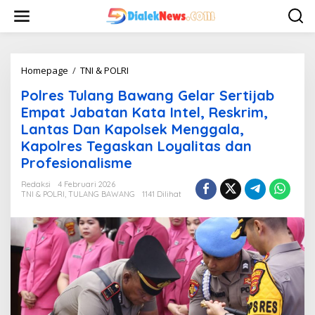
L
e
w
a
t
i
Homepage
/
TNI & POLRI
P
k
o
Polres Tulang Bawang Gelar Sertijab
e
l
k
r
Empat Jabatan Kata Intel, Reskrim,
o
e
Lantas Dan Kapolsek Menggala,
n
s
Kapolres Tegaskan Loyalitas dan
t
T
e
u
Profesionalisme
n
l
a
Redaksi
4 Februari 2026
TNI & POLRI
,
TULANG BAWANG
1141 Dilihat
n
g
B
a
w
a
n
g
G
e