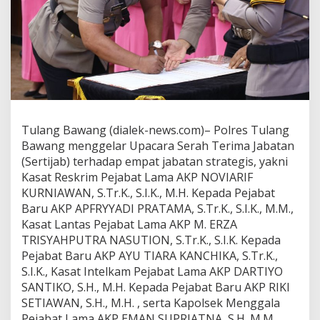
l
a
r
S
e
r
t
i
j
a
Tulang Bawang (dialek-news.com)– Polres Tulang
b
Bawang menggelar Upacara Serah Terima Jabatan
E
(Sertijab) terhadap empat jabatan strategis, yakni
m
Kasat Reskrim Pejabat Lama AKP NOVIARIF
p
a
KURNIAWAN, S.Tr.K., S.I.K., M.H. Kepada Pejabat
t
Baru AKP APFRYYADI PRATAMA, S.Tr.K., S.I.K., M.M.,
J
Kasat Lantas Pejabat Lama AKP M. ERZA
a
TRISYAHPUTRA NASUTION, S.Tr.K., S.I.K. Kepada
b
a
Pejabat Baru AKP AYU TIARA KANCHIKA, S.Tr.K.,
t
S.I.K., Kasat Intelkam Pejabat Lama AKP DARTIYO
a
SANTIKO, S.H., M.H. Kepada Pejabat Baru AKP RIKI
n
SETIAWAN, S.H., M.H. , serta Kapolsek Menggala
K
Pejabat Lama AKP EMAN SUPRIATNA, S.H.,M.M
a