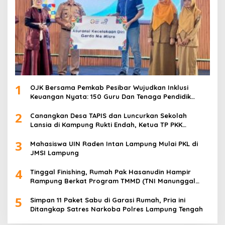
1
OJK Bersama Pemkab Pesibar Wujudkan Inklusi
Keuangan Nyata: 150 Guru Dan Tenaga Pendidik
Terima Polis Asuransi Jiwa
2
Canangkan Desa TAPIS dan Luncurkan Sekolah
Lansia di Kampung Rukti Endah, Ketua TP PKK
Lampung Dorong Pembangunan SDM Dimulai dari
3
Desa
Mahasiswa UIN Raden Intan Lampung Mulai PKL di
JMSI Lampung
4
Tinggal Finishing, Rumah Pak Hasanudin Hampir
Rampung Berkat Program TMMD (TNI Manunggal
Membangun Desa)
5
Simpan 11 Paket Sabu di Garasi Rumah, Pria ini
Ditangkap Satres Narkoba Polres Lampung Tengah