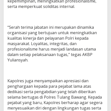
kepemimpinan, meningkatkan profesionalisme,
K
serta memperkuat soliditas internal.
a
p
o
l
s
“Serah terima jabatan ini merupakan dinamika
e
organisasi yang bertujuan untuk meningkatkan
k
kualitas kinerja dan pelayanan Polri kepada
M
masyarakat. Loyalitas, integritas, dan
e
profesionalisme harus menjadi landasan utama
n
g
dalam setiap pelaksanaan tugas,” tegas AKBP
g
Yuliansyah.
a
l
a
,
K
Kapolres juga menyampaikan apresiasi dan
a
penghargaan kepada para pejabat lama atas
p
dedikasi serta pengabdian yang telah diberikan
o
selama bertugas di Polres Tulang Bawang. Kepada
l
pejabat yang baru, Kapolres berharap agar segera
r
e
menyesuaikan diri dengan lingkungan tugas serta