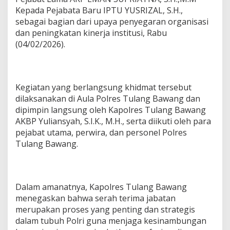
t
Kepada Pejabata Baru IPTU YUSRIZAL, S.H.,
a
sebagai bagian dari upaya penyegaran organisasi
I
dan peningkatan kinerja institusi, Rabu
n
(04/02/2026).
t
e
l
,
R
Kegiatan yang berlangsung khidmat tersebut
e
dilaksanakan di Aula Polres Tulang Bawang dan
s
dipimpin langsung oleh Kapolres Tulang Bawang
k
r
AKBP Yuliansyah, S.I.K., M.H., serta diikuti oleh para
i
pejabat utama, perwira, dan personel Polres
m
Tulang Bawang.
,
L
a
n
t
Dalam amanatnya, Kapolres Tulang Bawang
a
menegaskan bahwa serah terima jabatan
s
merupakan proses yang penting dan strategis
D
dalam tubuh Polri guna menjaga kesinambungan
a
n