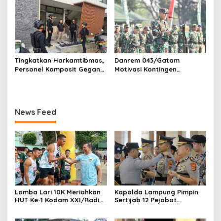
Membangun Desa)
Tingkatkan Harkamtibmas,
Danrem 043/Gatam
Personel Komposit Gegana
Motivasi Kontingen
Brimob Lampung Gelar
Balakrem dan Yonif
Patroli Dialogis di Pusat
143/TWEJ pada Pembukaan
Keramaian dan Rumah
Lomba Binsat Kodam
Ibadah
XXI/Radin Inten
News Feed
Lomba Lari 10K Meriahkan
Kapolda Lampung Pimpin
HUT Ke-1 Kodam XXI/Radin
Sertijab 12 Pejabat
Inten
Strategis, Perkuat
Organisasi dan Pelayanan