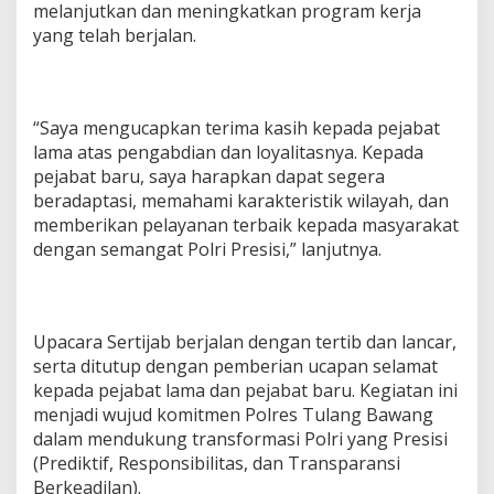
s
melanjutkan dan meningkatkan program kerja
T
yang telah berjalan.
e
g
a
s
k
“Saya mengucapkan terima kasih kepada pejabat
a
lama atas pengabdian dan loyalitasnya. Kepada
n
pejabat baru, saya harapkan dapat segera
L
beradaptasi, memahami karakteristik wilayah, dan
o
y
memberikan pelayanan terbaik kepada masyarakat
a
dengan semangat Polri Presisi,” lanjutnya.
l
i
t
a
s
Upacara Sertijab berjalan dengan tertib dan lancar,
d
serta ditutup dengan pemberian ucapan selamat
a
kepada pejabat lama dan pejabat baru. Kegiatan ini
n
menjadi wujud komitmen Polres Tulang Bawang
P
dalam mendukung transformasi Polri yang Presisi
r
o
(Prediktif, Responsibilitas, dan Transparansi
f
Berkeadilan).