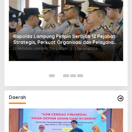
Kapolda Lampung Pimpin Sertijab 12 Pejabat
T
Strategis, Perkuat Organisasi dan Pelayanan
H
Polri Presisi
M
Di PROVINSI LAMPUNG, TNI & POLRI
|
3 Agustus 2026
Di
Daerah