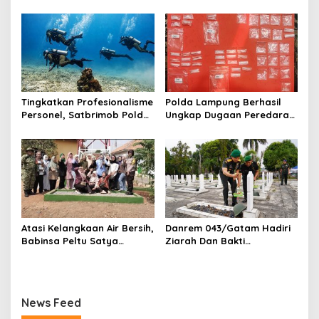
Pria, Sabu Dan Alat Hisap
Padamkan Kebakaran
Di Amankan
Warung Kuliner di Prosida
Bandar Jaya
Tingkatkan Profesionalisme
Polda Lampung Berhasil
Personel, Satbrimob Polda
Ungkap Dugaan Peredaran
Lampung Gelar Latihan
Narkoba di Lampung
Peningkatan Kemampuan
Tengah, Empat Terduga
Selam SAR Air
Pelaku Diamankan
Atasi Kelangkaan Air Bersih,
Danrem 043/Gatam Hadiri
Babinsa Peltu Satya
Ziarah Dan Bakti
Ranner Anggara
Kesehatan HUT Ke-1 Kodam
Rampungkan
XXI/Radin Inten
Pembangunan Sumur Bor di
Tanjung Aman
News Feed