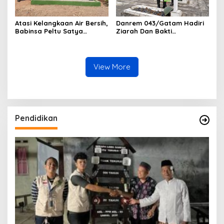
Atasi Kelangkaan Air Bersih,
Danrem 043/Gatam Hadiri
Babinsa Peltu Satya
Ziarah Dan Bakti
Ranner Anggara
Kesehatan HUT Ke-1 Kodam
Rampungkan
XXI/Radin Inten
Pembangunan Sumur Bor di
Tanjung Aman
View More
Pendidikan