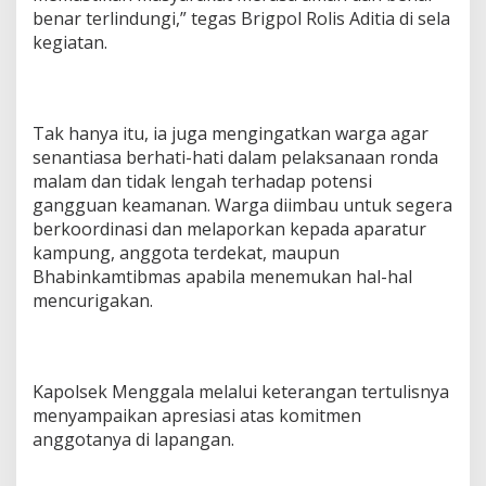
benar terlindungi,” tegas Brigpol Rolis Aditia di sela
l
i
kegiatan.
Tak hanya itu, ia juga mengingatkan warga agar
senantiasa berhati-hati dalam pelaksanaan ronda
malam dan tidak lengah terhadap potensi
gangguan keamanan. Warga diimbau untuk segera
berkoordinasi dan melaporkan kepada aparatur
kampung, anggota terdekat, maupun
Bhabinkamtibmas apabila menemukan hal-hal
mencurigakan.
Kapolsek Menggala melalui keterangan tertulisnya
menyampaikan apresiasi atas komitmen
anggotanya di lapangan.