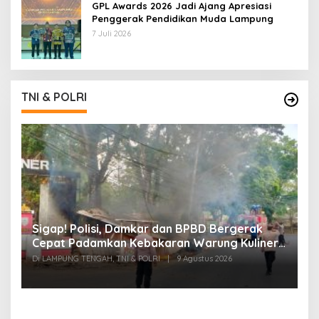
GPL Awards 2026 Jadi Ajang Apresiasi
Penggerak Pendidikan Muda Lampung
7 Juli 2026
TNI & POLRI
k
Sigap! Polisi, Damkar dan BPBD Bergerak
T
Cepat Padamkan Kebakaran Warung Kuliner
S
di Prosida Bandar Jaya
P
Di LAMPUNG TENGAH, TNI & POLRI
|
9 Agustus 2026
Di