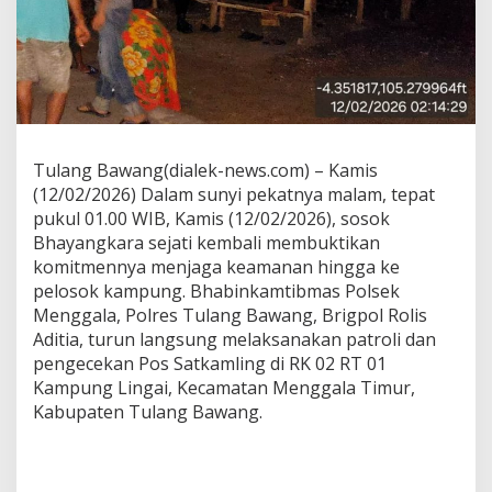
n
c
a
n
g
D
i
n
Tulang Bawang(dialek-news.com) – Kamis
i
H
(12/02/2026) Dalam sunyi pekatnya malam, tepat
a
pukul 01.00 WIB, Kamis (12/02/2026), sosok
r
Bhayangkara sejati kembali membuktikan
i
komitmennya menjaga keamanan hingga ke
,
pelosok kampung. Bhabinkamtibmas Polsek
P
a
Menggala, Polres Tulang Bawang, Brigpol Rolis
s
Aditia, turun langsung melaksanakan patroli dan
t
pengecekan Pos Satkamling di RK 02 RT 01
i
Kampung Lingai, Kecamatan Menggala Timur,
k
a
Kabupaten Tulang Bawang.
n
K
a
m