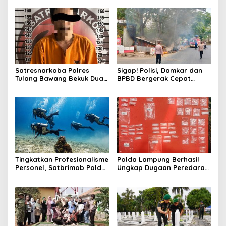
Satresnarkoba Polres
Sigap! Polisi, Damkar dan
Tulang Bawang Bekuk Dua
BPBD Bergerak Cepat
Pria, Sabu Dan Alat Hisap
Padamkan Kebakaran
Di Amankan
Warung Kuliner di Prosida
Bandar Jaya
Tingkatkan Profesionalisme
Polda Lampung Berhasil
Personel, Satbrimob Polda
Ungkap Dugaan Peredaran
Lampung Gelar Latihan
Narkoba di Lampung
Peningkatan Kemampuan
Tengah, Empat Terduga
Selam SAR Air
Pelaku Diamankan