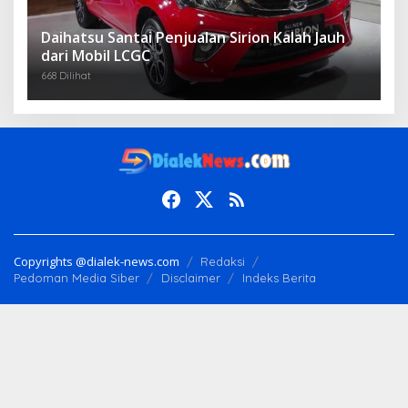
Daihatsu Santai Penjualan Sirion Kalah Jauh
dari Mobil LCGC
668 Dilihat
Copyrights @dialek-news.com
Redaksi
Pedoman Media Siber
Disclaimer
Indeks Berita