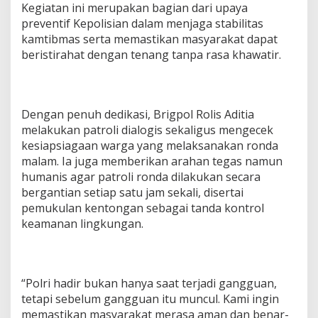
Kegiatan ini merupakan bagian dari upaya
p
preventif Kepolisian dalam menjaga stabilitas
u
n
kamtibmas serta memastikan masyarakat dapat
g
beristirahat dengan tenang tanpa rasa khawatir.
L
i
n
g
a
Dengan penuh dedikasi, Brigpol Rolis Aditia
i
melakukan patroli dialogis sekaligus mengecek
A
kesiapsiagaan warga yang melaksanakan ronda
m
malam. Ia juga memberikan arahan tegas namun
a
humanis agar patroli ronda dilakukan secara
n
d
bergantian setiap satu jam sekali, disertai
a
pemukulan kentongan sebagai tanda kontrol
n
keamanan lingkungan.
T
e
r
k
e
“Polri hadir bukan hanya saat terjadi gangguan,
n
tetapi sebelum gangguan itu muncul. Kami ingin
d
memastikan masyarakat merasa aman dan benar-
a