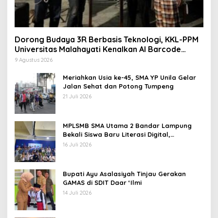
Dorong Budaya 3R Berbasis Teknologi, KKL-PPM
Universitas Malahayati Kenalkan AI Barcode
untuk Edukasi Sampah
9 Agustus 2026
Meriahkan Usia ke-45, SMA YP Unila Gelar
Jalan Sehat dan Potong Tumpeng
21 Juli 2026
MPLSMB SMA Utama 2 Bandar Lampung
Bekali Siswa Baru Literasi Digital,
Jurnalistik, dan Etika Bermedia Sosial
16 Juli 2026
Bupati Ayu Asalasiyah Tinjau Gerakan
GAMAS di SDIT Daar ‘Ilmi
14 Juli 2026