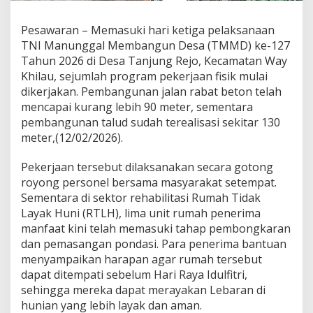
:
T
Pesawaran – Memasuki hari ketiga pelaksanaan
N
TNI Manunggal Membangun Desa (TMMD) ke-127
I
d
Tahun 2026 di Desa Tanjung Rejo, Kecamatan Way
a
Khilau, sejumlah program pekerjaan fisik mulai
n
dikerjakan. Pembangunan jalan rabat beton telah
M
mencapai kurang lebih 90 meter, sementara
a
pembangunan talud sudah terealisasi sekitar 130
s
y
meter,(12/02/2026).
a
r
Pekerjaan tersebut dilaksanakan secara gotong
a
royong personel bersama masyarakat setempat.
k
Sementara di sektor rehabilitasi Rumah Tidak
a
t
Layak Huni (RTLH), lima unit rumah penerima
G
manfaat kini telah memasuki tahap pembongkaran
o
dan pemasangan pondasi. Para penerima bantuan
t
menyampaikan harapan agar rumah tersebut
o
n
dapat ditempati sebelum Hari Raya Idulfitri,
g
sehingga mereka dapat merayakan Lebaran di
R
hunian yang lebih layak dan aman.
o