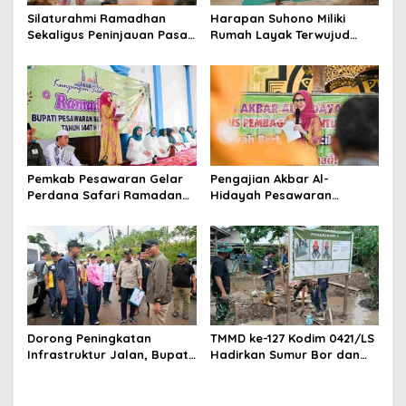
o
Silaturahmi Ramadhan
Harapan Suhono Miliki
s
Sekaligus Peninjauan Pasar
Rumah Layak Terwujud
Murah dan Bazar
Lewat Program RTLH TMMD
Ramadhan di Kecamatan
Tegineneng
Pemkab Pesawaran Gelar
Pengajian Akbar Al-
Perdana Safari Ramadan
Hidayah Pesawaran
1447 H di Kecamatan Way
Berbagi Bersama Anak
Khilau dan Way Lima
Yatim dan Dhuafa di Bulan
Suci
Dorong Peningkatan
TMMD ke-127 Kodim 0421/LS
Infrastruktur Jalan, Bupati
Hadirkan Sumur Bor dan
Pesawaran Dampingi
Infrastruktur Air Bersih di
Gubernur Tinjau Ruas Jalan
Gunung Sari
Provinsi