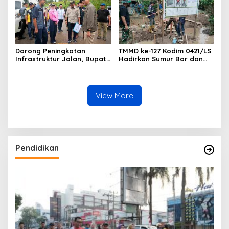
Dorong Peningkatan
TMMD ke-127 Kodim 0421/LS
Infrastruktur Jalan, Bupati
Hadirkan Sumur Bor dan
Pesawaran Dampingi
Infrastruktur Air Bersih di
Gubernur Tinjau Ruas Jalan
Gunung Sari
Provinsi
View More
Pendidikan