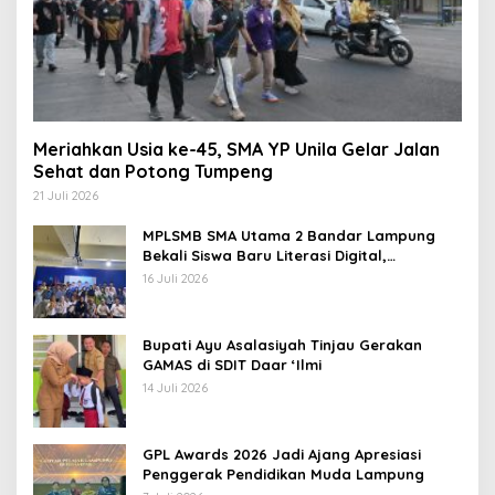
Meriahkan Usia ke-45, SMA YP Unila Gelar Jalan
Sehat dan Potong Tumpeng
21 Juli 2026
MPLSMB SMA Utama 2 Bandar Lampung
Bekali Siswa Baru Literasi Digital,
Jurnalistik, dan Etika Bermedia Sosial
16 Juli 2026
Bupati Ayu Asalasiyah Tinjau Gerakan
GAMAS di SDIT Daar ‘Ilmi
14 Juli 2026
GPL Awards 2026 Jadi Ajang Apresiasi
Penggerak Pendidikan Muda Lampung