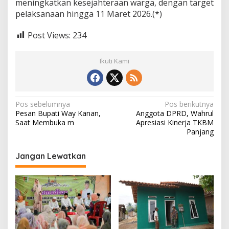
meningkatkan kesejahteraan warga, dengan target
pelaksanaan hingga 11 Maret 2026.(*)
Post Views:
234
Ikuti Kami
N
Pos sebelumnya
Pos berikutnya
Pesan Bupati Way Kanan,
Anggota DPRD, Wahrul
a
Saat Membuka m
Apresiasi Kinerja TKBM
v
Panjang
i
Jangan Lewatkan
g
a
s
i
p