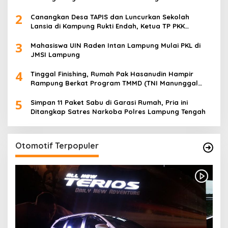
Terima Polis Asuransi Jiwa
2
Canangkan Desa TAPIS dan Luncurkan Sekolah
Lansia di Kampung Rukti Endah, Ketua TP PKK
Lampung Dorong Pembangunan SDM Dimulai dari
3
Desa
Mahasiswa UIN Raden Intan Lampung Mulai PKL di
JMSI Lampung
4
Tinggal Finishing, Rumah Pak Hasanudin Hampir
Rampung Berkat Program TMMD (TNI Manunggal
Membangun Desa)
5
Simpan 11 Paket Sabu di Garasi Rumah, Pria ini
Ditangkap Satres Narkoba Polres Lampung Tengah
Otomotif Terpopuler