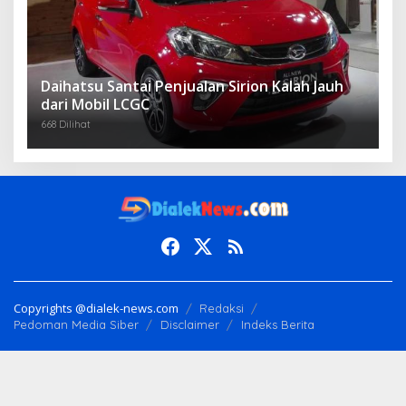
Daihatsu Santai Penjualan Sirion Kalah Jauh
dari Mobil LCGC
668 Dilihat
Copyrights @dialek-news.com
Redaksi
Pedoman Media Siber
Disclaimer
Indeks Berita