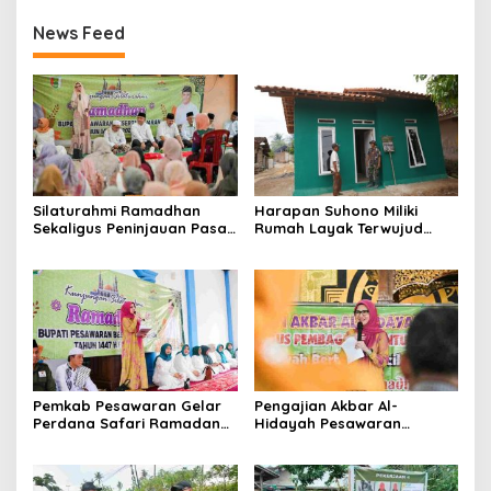
News Feed
Silaturahmi Ramadhan
Harapan Suhono Miliki
Sekaligus Peninjauan Pasar
Rumah Layak Terwujud
Murah dan Bazar
Lewat Program RTLH TMMD
Ramadhan di Kecamatan
Tegineneng
Pemkab Pesawaran Gelar
Pengajian Akbar Al-
Perdana Safari Ramadan
Hidayah Pesawaran
1447 H di Kecamatan Way
Berbagi Bersama Anak
Khilau dan Way Lima
Yatim dan Dhuafa di Bulan
Suci