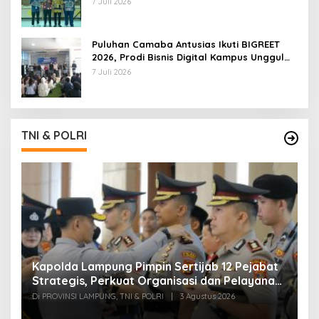
7 Juli 2026
Puluhan Camaba Antusias Ikuti BIGREET
2026, Prodi Bisnis Digital Kampus Unggul
IIB Darmajaya Hadirkan Deretan
7 Juli 2026
Mahasiswa Berprestasi
TNI & POLRI
Kapolda Lampung Pimpin Sertijab 12 Pejabat
T
Strategis, Perkuat Organisasi dan Pelayanan
H
Polri Presisi
M
Di PROVINSI LAMPUNG, TNI & POLRI
|
3 Agustus 2026
Di