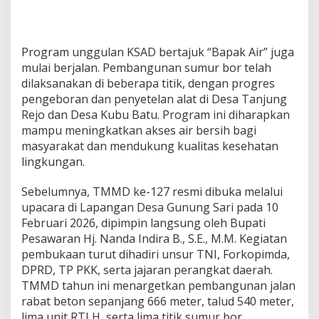
y
o
n
g
Program unggulan KSAD bertajuk “Bapak Air” juga
B
mulai berjalan. Pembangunan sumur bor telah
a
dilaksanakan di beberapa titik, dengan progres
n
pengeboran dan penyetelan alat di Desa Tanjung
g
u
Rejo dan Desa Kubu Batu. Program ini diharapkan
n
mampu meningkatkan akses air bersih bagi
J
masyarakat dan mendukung kualitas kesehatan
a
lingkungan.
l
a
n
Sebelumnya, TMMD ke-127 resmi dibuka melalui
d
upacara di Lapangan Desa Gunung Sari pada 10
a
Februari 2026, dipimpin langsung oleh Bupati
n
Pesawaran Hj. Nanda Indira B., S.E., M.M. Kegiatan
T
pembukaan turut dihadiri unsur TNI, Forkopimda,
a
l
DPRD, TP PKK, serta jajaran perangkat daerah.
u
TMMD tahun ini menargetkan pembangunan jalan
d
rabat beton sepanjang 666 meter, talud 540 meter,
lima unit RTLH, serta lima titik sumur bor.