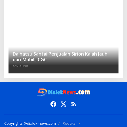
Copyrights @dialek-news.com
Redaksi
Pedoman Media Siber
Disclaimer
Indeks Berita