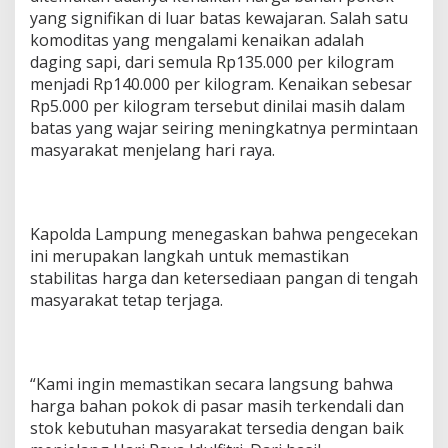
yang signifikan di luar batas kewajaran. Salah satu
n
g
komoditas yang mengalami kenaikan adalah
I
daging sapi, dari semula Rp135.000 per kilogram
d
menjadi Rp140.000 per kilogram. Kenaikan sebesar
u
Rp5.000 per kilogram tersebut dinilai masih dalam
l
f
batas yang wajar seiring meningkatnya permintaan
i
masyarakat menjelang hari raya.
t
r
i
.
Kapolda Lampung menegaskan bahwa pengecekan
ini merupakan langkah untuk memastikan
stabilitas harga dan ketersediaan pangan di tengah
masyarakat tetap terjaga.
“Kami ingin memastikan secara langsung bahwa
harga bahan pokok di pasar masih terkendali dan
stok kebutuhan masyarakat tersedia dengan baik