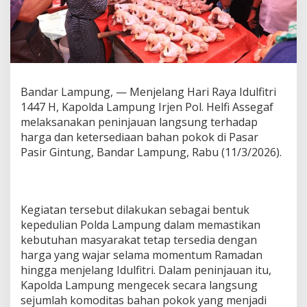
H
a
r
g
a
d
a
Bandar Lampung, — Menjelang Hari Raya Idulfitri
n
1447 H, Kapolda Lampung Irjen Pol. Helfi Assegaf
K
e
melaksanakan peninjauan langsung terhadap
t
harga dan ketersediaan bahan pokok di Pasar
e
Pasir Gintung, Bandar Lampung, Rabu (11/3/2026).
r
s
e
d
i
Kegiatan tersebut dilakukan sebagai bentuk
a
kepedulian Polda Lampung dalam memastikan
a
kebutuhan masyarakat tetap tersedia dengan
n
harga yang wajar selama momentum Ramadan
S
e
hingga menjelang Idulfitri. Dalam peninjauan itu,
m
Kapolda Lampung mengecek secara langsung
b
sejumlah komoditas bahan pokok yang menjadi
a