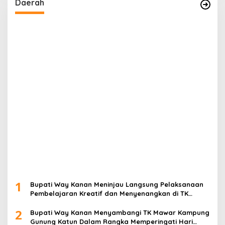
1
Bupati Way Kanan Meninjau Langsung Pelaksanaan
Pembelajaran Kreatif dan Menyenangkan di TK
Negeri Pembina Kampung Sri Wijaya
2
Bupati Way Kanan Menyambangi TK Mawar Kampung
Gunung Katun Dalam Rangka Memperingati Hari
Anak Nasional
3
Bupati Ayu Asalasiyah Resmi Membuka Kegiatan
Monev Implementasi 10 Kabupaten Way Kanan