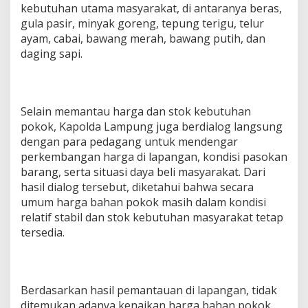
kebutuhan utama masyarakat, di antaranya beras,
k
gula pasir, minyak goreng, tepung terigu, telur
o
d
ayam, cabai, bawang merah, bawang putih, dan
i
daging sapi.
P
a
s
a
r
Selain memantau harga dan stok kebutuhan
P
pokok, Kapolda Lampung juga berdialog langsung
a
dengan para pedagang untuk mendengar
s
perkembangan harga di lapangan, kondisi pasokan
i
barang, serta situasi daya beli masyarakat. Dari
r
G
hasil dialog tersebut, diketahui bahwa secara
i
umum harga bahan pokok masih dalam kondisi
n
relatif stabil dan stok kebutuhan masyarakat tetap
t
tersedia.
u
n
g
J
e
Berdasarkan hasil pemantauan di lapangan, tidak
l
ditemukan adanya kenaikan harga bahan pokok
a