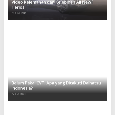
Belum Pakai CVT, Apa yang Ditakuti Daihatsu
Indonesia?
723 Dilihat
Daihatsu Santai Penjualan Sirion Kalah Jauh
dari Mobil LCGC
673 Dilihat