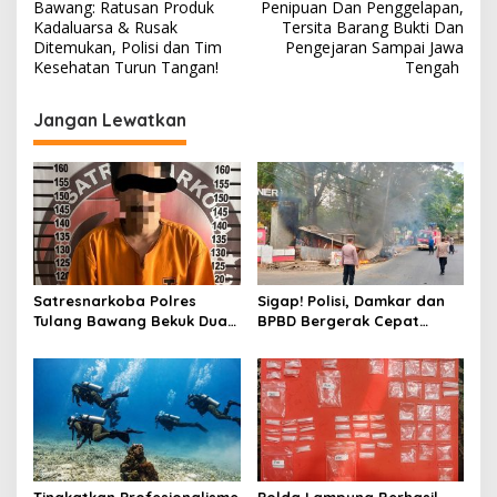
v
Bawang: Ratusan Produk
Penipuan Dan Penggelapan,
Kadaluarsa & Rusak
Tersita Barang Bukti Dan
i
Ditemukan, Polisi dan Tim
Pengejaran Sampai Jawa
Kesehatan Turun Tangan!
Tengah
g
a
Jangan Lewatkan
s
i
p
o
s
Satresnarkoba Polres
Sigap! Polisi, Damkar dan
Tulang Bawang Bekuk Dua
BPBD Bergerak Cepat
Pria, Sabu Dan Alat Hisap
Padamkan Kebakaran
Di Amankan
Warung Kuliner di Prosida
Bandar Jaya
Tingkatkan Profesionalisme
Polda Lampung Berhasil