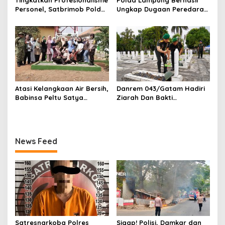
Personel, Satbrimob Polda
Ungkap Dugaan Peredaran
Lampung Gelar Latihan
Narkoba di Lampung
Peningkatan Kemampuan
Tengah, Empat Terduga
Selam SAR Air
Pelaku Diamankan
Atasi Kelangkaan Air Bersih,
Danrem 043/Gatam Hadiri
Babinsa Peltu Satya
Ziarah Dan Bakti
Ranner Anggara
Kesehatan HUT Ke-1 Kodam
Rampungkan
XXI/Radin Inten
Pembangunan Sumur Bor di
Tanjung Aman
News Feed
Satresnarkoba Polres
Sigap! Polisi, Damkar dan