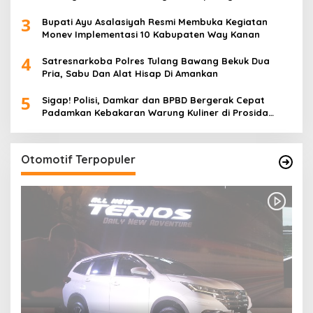
4
Satresnarkoba Polres Tulang Bawang Bekuk Dua
Pria, Sabu Dan Alat Hisap Di Amankan
5
Sigap! Polisi, Damkar dan BPBD Bergerak Cepat
Padamkan Kebakaran Warung Kuliner di Prosida
Bandar Jaya
Otomotif Terpopuler
Video Kelemahan dan Kelebihan All New
Terios
735 Dilihat