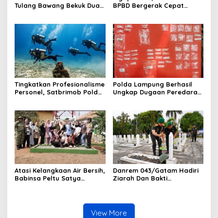
Tulang Bawang Bekuk Dua
BPBD Bergerak Cepat
Pria, Sabu Dan Alat Hisap
Padamkan Kebakaran
Di Amankan
Warung Kuliner di Prosida
Bandar Jaya
Tingkatkan Profesionalisme
Polda Lampung Berhasil
Personel, Satbrimob Polda
Ungkap Dugaan Peredaran
Lampung Gelar Latihan
Narkoba di Lampung
Peningkatan Kemampuan
Tengah, Empat Terduga
Selam SAR Air
Pelaku Diamankan
Atasi Kelangkaan Air Bersih,
Danrem 043/Gatam Hadiri
Babinsa Peltu Satya
Ziarah Dan Bakti
Ranner Anggara
Kesehatan HUT Ke-1 Kodam
Rampungkan
XXI/Radin Inten
Pembangunan Sumur Bor di
Tanjung Aman
View More