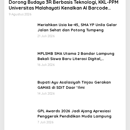
Meriahkan Usia ke-45, SMA YP Unila Gelar
Jalan Sehat dan Potong Tumpeng
21 Juli 2026
MPLSMB SMA Utama 2 Bandar Lampung
Bekali Siswa Baru Literasi Digital,
Jurnalistik, dan Etika Bermedia Sosial
16 Juli 2026
Bupati Ayu Asalasiyah Tinjau Gerakan
GAMAS di SDIT Daar ‘Ilmi
14 Juli 2026
GPL Awards 2026 Jadi Ajang Apresiasi
Penggerak Pendidikan Muda Lampung
7 Juli 2026
TNI & POLRI