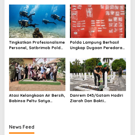
Di Amankan
Warung Kuliner di Prosida
Bandar Jaya
Tingkatkan Profesionalisme
Polda Lampung Berhasil
Personel, Satbrimob Polda
Ungkap Dugaan Peredaran
Lampung Gelar Latihan
Narkoba di Lampung
Peningkatan Kemampuan
Tengah, Empat Terduga
Selam SAR Air
Pelaku Diamankan
Atasi Kelangkaan Air Bersih,
Danrem 043/Gatam Hadiri
Babinsa Peltu Satya
Ziarah Dan Bakti
Ranner Anggara
Kesehatan HUT Ke-1 Kodam
Rampungkan
XXI/Radin Inten
Pembangunan Sumur Bor di
Tanjung Aman
News Feed