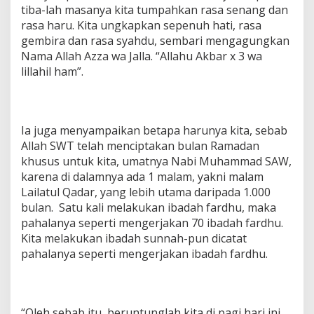
tiba-lah masanya kita tumpahkan rasa senang dan
i
t
rasa haru. Kita ungkapkan sepenuh hati, rasa
r
gembira dan rasa syahdu, sembari mengagungkan
i
Nama Allah Azza wa Jalla. “Allahu Akbar x 3 wa
1
lillahil ham”.
4
4
7
H
/
Ia juga menyampaikan betapa harunya kita, sebab
2
Allah SWT telah menciptakan bulan Ramadan
9
khusus untuk kita, umatnya Nabi Muhammad SAW,
2
6
karena di dalamnya ada 1 malam, yakni malam
M
Lailatul Qadar, yang lebih utama daripada 1.000
B
bulan. Satu kali melakukan ibadah fardhu, maka
e
pahalanya seperti mengerjakan 70 ibadah fardhu.
r
Kita melakukan ibadah sunnah-pun dicatat
s
a
pahalanya seperti mengerjakan ibadah fardhu.
m
a
K
e
“Oleh sebab itu, beruntunglah kita di pagi hari ini,
l