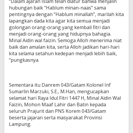
d
“Dalam ajaran Islam telah diatur bahwa menjalin
a
hubungan baik “Hablum minan-naas” sama
n
pentingnya dengan “Hablum minallah”, marilah kita
M
lapangkan dada kita agar kita semua menjadi
a
golongan orang-orang yang kembali fitri dan
s
y
menjadi orang-orang yang hidupnya bahagia.
a
Minal Aidin wal faizin. Semoga Alloh menerima niat
r
baik dan amalan kita, serta Alloh jadikan hari-hari
a
kita selama setahun kedepan menjadi lebih baik,
k
a
“pungkasnya.
t
Sementara itu Danrem 043/Gatam Kolonel Inf
Sumarlin Marzuki, S.E., M.Han, mengucapkan
selamat hari Raya Idul Fitri 1447 H, Minal Aidin Wal
Faizin, Mohon Maaf Lahir dan Batin kepada
seluruh Prajurit dan PNS Korem 043/Gatam
beserta jajaran serta masyarakat Provinsi
Lampung.