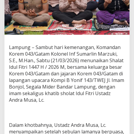
D
a
n
r
e
m
T
u
Lampung – Sambut hari kemenangan, Komandan
n
a
Korem 043/Gatam Kolonel Inf Sumarlin Marzuki,
i
S.E., M.Han., Sabtu (21/03/2026) menunaikan Shalat
k
Idul Fitri 1447 H / 2026 M, bersama keluarga besar
a
Korem 043/Gatam dan jajaran Korem 043/Gatam di
n
S
lapangan upacara Kompi B Yonif 143/TWEJ Jl. Imam
h
Bonjol, Segala Mider Bandar Lampung, dengan
o
imam sekaligus khatib sholat Idul Fitri Ustadz
l
Andra Musa, Lc.
a
t
I
d
u
Dalam khotbahnya, Ustadz Andra Musa, Lc.
l
menyampaikan setelah sebulan lamanya berpuasa,
F