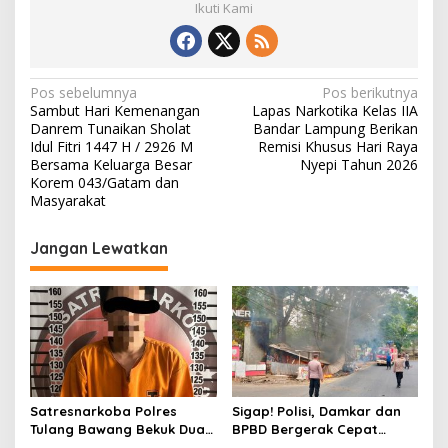
Ikuti Kami
N
Pos sebelumnya
Pos berikutnya
Sambut Hari Kemenangan
Lapas Narkotika Kelas IIA
a
Danrem Tunaikan Sholat
Bandar Lampung Berikan
v
Idul Fitri 1447 H / 2926 M
Remisi Khusus Hari Raya
Bersama Keluarga Besar
Nyepi Tahun 2026
i
Korem 043/Gatam dan
Masyarakat
g
a
Jangan Lewatkan
s
i
p
o
s
Satresnarkoba Polres
Sigap! Polisi, Damkar dan
Tulang Bawang Bekuk Dua
BPBD Bergerak Cepat
Pria, Sabu Dan Alat Hisap
Padamkan Kebakaran