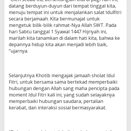
u
datang berduyun-duyun dari tempat tinggal kita,
a
menuju tempat ini untuk menjalankan salat Idulfitri
r
secara berjamaah. Kita bermunajat untuk
g
mengetuk bilik-bilik rahmat-Nya Allah SWT. Pada
a
hari Sabtu tanggal 1 Syawal 1447 Hijriyah ini,
B
e
marilah kita tanamkan di dalam hati kita, bahwa ke
s
depannya hidup kita akan menjadi lebih baik,
a
“ujarnya.
r
K
o
r
e
Selanjutnya Khotib mengajak jamaah sholat Idul
m
Fitri, untuk bersama sama bertekad memperbaiki
0
hubungan dengan Allah sang maha pencipta pada
4
moment Idul Fitri kali ini, yang sudah selayaknya
3
/
memperbaiki hubungan saudara, pertalian
G
kerabat, dan interaksi sosial bermasyarakat.
a
t
a
m