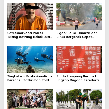
Satresnarkoba Polres
Sigap! Polisi, Damkar dan
Tulang Bawang Bekuk Dua
BPBD Bergerak Cepat
Pria, Sabu Dan Alat Hisap
Padamkan Kebakaran
Di Amankan
Warung Kuliner di Prosida
Bandar Jaya
Tingkatkan Profesionalisme
Polda Lampung Berhasil
Personel, Satbrimob Polda
Ungkap Dugaan Peredaran
Lampung Gelar Latihan
Narkoba di Lampung
Peningkatan Kemampuan
Tengah, Empat Terduga
Selam SAR Air
Pelaku Diamankan