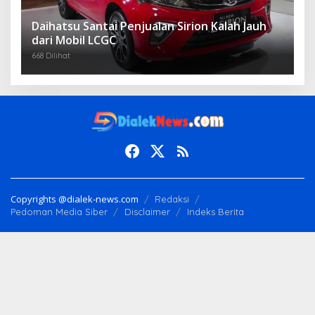
Daihatsu Santai Penjualan Sirion Kalah Jauh
dari Mobil LCGC
668 Dilihat
Copyrights @dialek-news.com
Redaksi
Pedoman Media Siber
Disclaimer
Indeks Berita