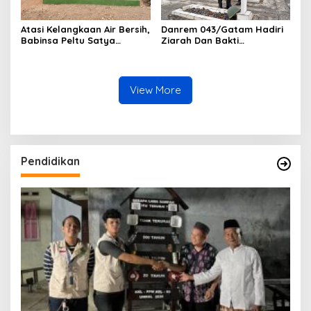
Atasi Kelangkaan Air Bersih,
Danrem 043/Gatam Hadiri
Babinsa Peltu Satya
Ziarah Dan Bakti
Ranner Anggara
Kesehatan HUT Ke-1 Kodam
Rampungkan
XXI/Radin Inten
Pembangunan Sumur Bor di
Tanjung Aman
View More
Pendidikan