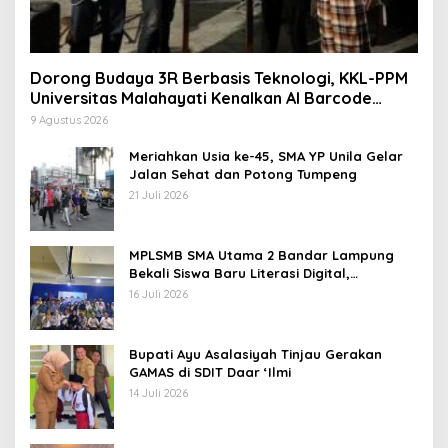
Dorong Budaya 3R Berbasis Teknologi, KKL-PPM
Universitas Malahayati Kenalkan AI Barcode
untuk Edukasi Sampah
9 Agustus 2026
Meriahkan Usia ke-45, SMA YP Unila Gelar
Jalan Sehat dan Potong Tumpeng
21 Juli 2026
MPLSMB SMA Utama 2 Bandar Lampung
Bekali Siswa Baru Literasi Digital,
Jurnalistik, dan Etika Bermedia Sosial
16 Juli 2026
Bupati Ayu Asalasiyah Tinjau Gerakan
GAMAS di SDIT Daar ‘Ilmi
14 Juli 2026