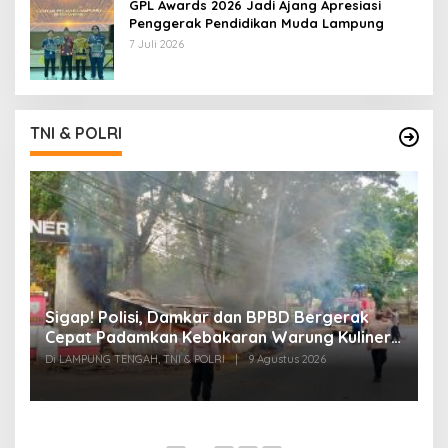
GPL Awards 2026 Jadi Ajang Apresiasi
Penggerak Pendidikan Muda Lampung
7 Juli 2026
TNI & POLRI
k
Sigap! Polisi, Damkar dan BPBD Bergerak
T
Cepat Padamkan Kebakaran Warung Kuliner
S
di Prosida Bandar Jaya
P
Di LAMPUNG TENGAH, TNI & POLRI
|
9 Agustus 2026
Di