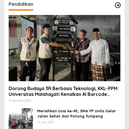
Pendidikan
Dorong Budaya 3R Berbasis Teknologi, KKL-PPM
Universitas Malahayati Kenalkan AI Barcode
untuk Edukasi Sampah
9 Agustus 2026
Meriahkan Usia ke-45, SMA YP Unila Gelar
Jalan Sehat dan Potong Tumpeng
21 Juli 2026