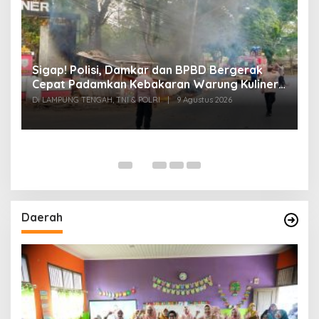
k
Sigap! Polisi, Damkar dan BPBD Bergerak
T
Cepat Padamkan Kebakaran Warung Kuliner
S
di Prosida Bandar Jaya
P
Di LAMPUNG TENGAH, TNI & POLRI
|
9 Agustus 2026
Di
Daerah