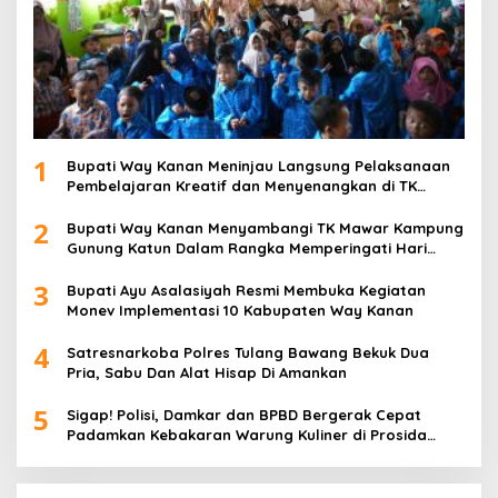
1
Bupati Way Kanan Meninjau Langsung Pelaksanaan
Pembelajaran Kreatif dan Menyenangkan di TK
Negeri Pembina Kampung Sri Wijaya
2
Bupati Way Kanan Menyambangi TK Mawar Kampung
Gunung Katun Dalam Rangka Memperingati Hari
Anak Nasional
3
Bupati Ayu Asalasiyah Resmi Membuka Kegiatan
Monev Implementasi 10 Kabupaten Way Kanan
4
Satresnarkoba Polres Tulang Bawang Bekuk Dua
Pria, Sabu Dan Alat Hisap Di Amankan
5
Sigap! Polisi, Damkar dan BPBD Bergerak Cepat
Padamkan Kebakaran Warung Kuliner di Prosida
Bandar Jaya