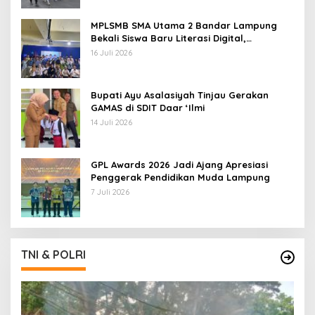
MPLSMB SMA Utama 2 Bandar Lampung
Bekali Siswa Baru Literasi Digital,
Jurnalistik, dan Etika Bermedia Sosial
16 Juli 2026
Bupati Ayu Asalasiyah Tinjau Gerakan
GAMAS di SDIT Daar ‘Ilmi
14 Juli 2026
GPL Awards 2026 Jadi Ajang Apresiasi
Penggerak Pendidikan Muda Lampung
7 Juli 2026
TNI & POLRI