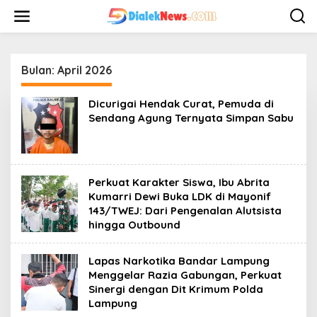
L
e
w
a
t
i
Bulan:
April 2026
k
e
Dicurigai Hendak Curat, Pemuda di
k
Sendang Agung Ternyata Simpan Sabu
o
n
t
e
n
Perkuat Karakter Siswa, Ibu Abrita
Kumarri Dewi Buka LDK di Mayonif
143/TWEJ: Dari Pengenalan Alutsista
hingga Outbound
Lapas Narkotika Bandar Lampung
Menggelar Razia Gabungan, Perkuat
Sinergi dengan Dit Krimum Polda
Lampung