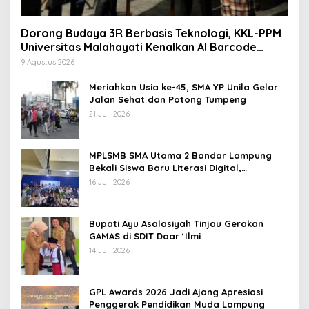
Dorong Budaya 3R Berbasis Teknologi, KKL-PPM
Universitas Malahayati Kenalkan AI Barcode
untuk Edukasi Sampah
9 Agustus 2026
Meriahkan Usia ke-45, SMA YP Unila Gelar
Jalan Sehat dan Potong Tumpeng
21 Juli 2026
MPLSMB SMA Utama 2 Bandar Lampung
Bekali Siswa Baru Literasi Digital,
Jurnalistik, dan Etika Bermedia Sosial
16 Juli 2026
Bupati Ayu Asalasiyah Tinjau Gerakan
GAMAS di SDIT Daar ‘Ilmi
14 Juli 2026
GPL Awards 2026 Jadi Ajang Apresiasi
Penggerak Pendidikan Muda Lampung