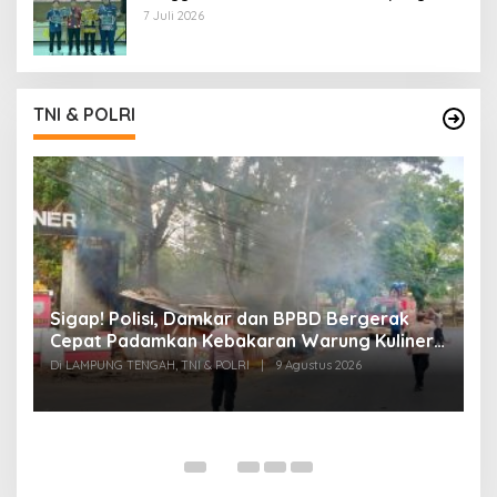
7 Juli 2026
TNI & POLRI
k
Sigap! Polisi, Damkar dan BPBD Bergerak
T
Cepat Padamkan Kebakaran Warung Kuliner
S
di Prosida Bandar Jaya
P
Di LAMPUNG TENGAH, TNI & POLRI
|
9 Agustus 2026
Di