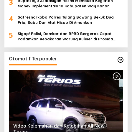
3
Bupati Ayu Asalasiyah Resmi Membuka Kegiatan
Monev Implementasi 10 Kabupaten Way Kanan
4
Satresnarkoba Polres Tulang Bawang Bekuk Dua
Pria, Sabu Dan Alat Hisap Di Amankan
5
Sigap! Polisi, Damkar dan BPBD Bergerak Cepat
Padamkan Kebakaran Warung Kuliner di Prosida
Bandar Jaya
Otomotif Terpopuler
Video Kelemahan dan Kelebihan All New
Terios