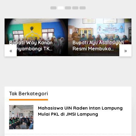
Bupati Way Kanan
Bupati Ayu Asalasiyah
Menyambangi TK
Resmi Membuka
«
»
Mawar Kampung
Kegiatan Monev
Gunung Katun Dalam
Implementasi 10
Rangka Memperingati
Kabupaten Way Kanan
Hari Anak Nasional
Tak Berkategori
Mahasiswa UIN Raden Intan Lampung
Mulai PKL di JMSI Lampung