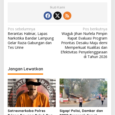
Ikuti Kami
N
Pos sebelumnya
Pos berikutnya
Berantas Halinar, Lapas
Wagub Jihan Nurlela Pimpin
a
Narkotika Bandar Lampung
Rapat Evaluasi Program
v
Gelar Razia Gabungan dan
Prioritas Desaku Maju demi
Tes Urine
Memperkuat Kualitas dan
i
Efektivitas Penyelenggaraan
di Tahun 2026
g
a
Jangan Lewatkan
s
i
p
o
s
Satresnarkoba Polres
Sigap! Polisi, Damkar dan