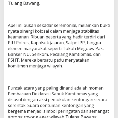
Tulang Bawang.
N
,
T
U
L
Apel ini bukan sekadar seremonial, melainkan bukti
A
nyata sinergi kolosal dalam menjaga stabilitas
N
keamanan. Ribuan peserta yang hadir terdiri dari
G
B
PJU Polres, Kapolsek jajaran, Satpol PP, hingga
A
elemen masyarakat seperti Tokoh Megouw Pak,
W
Banser NU, Senkom, Pecalang Kamtibmas, dan
A
PSHT. Mereka bersatu padu menyatakan
N
komitmen menjaga wilayah.
G
S
I
A
G
Puncak acara yang paling dinanti adalah momen
A
Pembacaan Deklarasi Sabuk Kamtibmas yang
1
0
disusul dengan aksi pemukulan kentongan secara
0
serentak. Suara dentuman kentongan yang
%
bergema menjadi simbol peringatan dan semangat
gotong royong agar wilayah Tulang Bawang