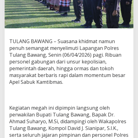
S
,
D
A
N
M
A
TULANG BAWANG – Suasana khidmat namun
S
penuh semangat menyelimuti Lapangan Polres
Y
A
Tulang Bawang, Senin (06/04/2026) pagi. Ribuan
R
personel gabungan dari unsur kepolisian,
A
pemerintah daerah, hingga ormas dan tokoh
K
masyarakat berbaris rapi dalam momentum besar
A
Apel Sabuk Kamtibmas.
T
S
A
T
U
Kegiatan megah ini dipimpin langsung oleh
B
perwakilan Bupati Tulang Bawang, Bapak Dr.
A
R
Ahmad Suharyo, M.Si, didampingi oleh Wakapolres
I
Tulang Bawang, Kompol David J. Sianipar, S.I.K.,
S
serta seluruh jajaran pimpinan dan personel Polres
A