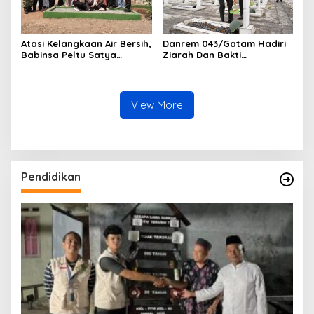
Atasi Kelangkaan Air Bersih,
Danrem 043/Gatam Hadiri
Babinsa Peltu Satya
Ziarah Dan Bakti
Ranner Anggara
Kesehatan HUT Ke-1 Kodam
Rampungkan
XXI/Radin Inten
Pembangunan Sumur Bor di
Tanjung Aman
View More
Pendidikan