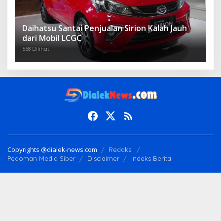
Daihatsu Santai Penjualan Sirion Kalah Jauh
dari Mobil LCGC
668 Dilihat
Copyrights @dialek-news.com
Redaksi
Pedoman Media Siber
Disclaimer
Indeks Berita