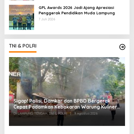
GPL Awards 2026 Jadi Ajang Apresiasi
Penggerak Pendidikan Muda Lampung
7 Juli 2026
TNI & POLRI
k
Sigap! Polisi, Damkar dan BPBD Bergerak
T
Cepat Padamkan Kebakaran Warung Kuliner
S
di Prosida Bandar Jaya
P
Di LAMPUNG TENGAH, TNI & POLRI
|
9 Agustus 2026
Di