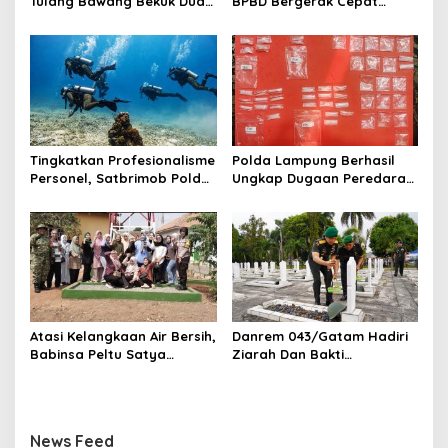
Tulang Bawang Bekuk Dua
BPBD Bergerak Cepat
Pria, Sabu Dan Alat Hisap
Padamkan Kebakaran
Di Amankan
Warung Kuliner di Prosida
Bandar Jaya
Tingkatkan Profesionalisme
Polda Lampung Berhasil
Personel, Satbrimob Polda
Ungkap Dugaan Peredaran
Lampung Gelar Latihan
Narkoba di Lampung
Peningkatan Kemampuan
Tengah, Empat Terduga
Selam SAR Air
Pelaku Diamankan
Atasi Kelangkaan Air Bersih,
Danrem 043/Gatam Hadiri
Babinsa Peltu Satya
Ziarah Dan Bakti
Ranner Anggara
Kesehatan HUT Ke-1 Kodam
Rampungkan
XXI/Radin Inten
Pembangunan Sumur Bor di
Tanjung Aman
News Feed