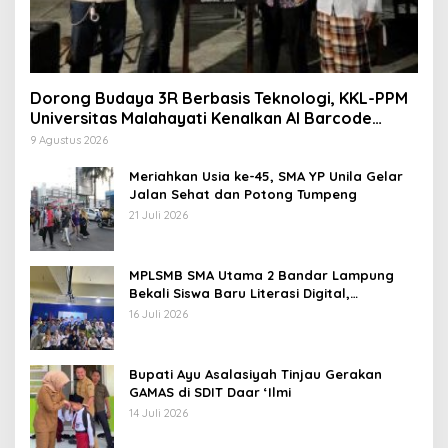
Dorong Budaya 3R Berbasis Teknologi, KKL-PPM
Universitas Malahayati Kenalkan AI Barcode
untuk Edukasi Sampah
9 Agustus 2026
Meriahkan Usia ke-45, SMA YP Unila Gelar
Jalan Sehat dan Potong Tumpeng
21 Juli 2026
MPLSMB SMA Utama 2 Bandar Lampung
Bekali Siswa Baru Literasi Digital,
Jurnalistik, dan Etika Bermedia Sosial
16 Juli 2026
Bupati Ayu Asalasiyah Tinjau Gerakan
GAMAS di SDIT Daar ‘Ilmi
14 Juli 2026