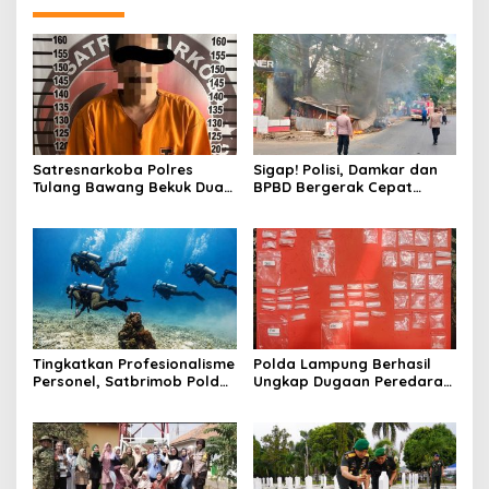
Satresnarkoba Polres
Sigap! Polisi, Damkar dan
Tulang Bawang Bekuk Dua
BPBD Bergerak Cepat
Pria, Sabu Dan Alat Hisap
Padamkan Kebakaran
Di Amankan
Warung Kuliner di Prosida
Bandar Jaya
Tingkatkan Profesionalisme
Polda Lampung Berhasil
Personel, Satbrimob Polda
Ungkap Dugaan Peredaran
Lampung Gelar Latihan
Narkoba di Lampung
Peningkatan Kemampuan
Tengah, Empat Terduga
Selam SAR Air
Pelaku Diamankan