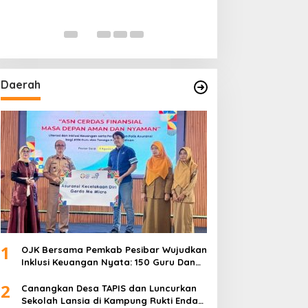
Daerah
1
OJK Bersama Pemkab Pesibar Wujudkan
Inklusi Keuangan Nyata: 150 Guru Dan
Tenaga Pendidik Terima Polis Asuransi
2
Jiwa
Canangkan Desa TAPIS dan Luncurkan
Sekolah Lansia di Kampung Rukti Endah,