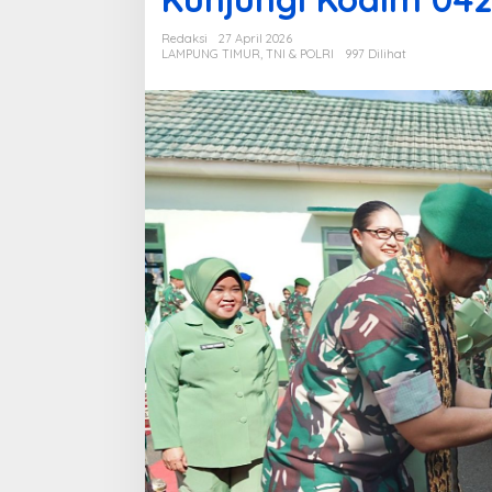
4
3
Redaksi
27 April 2026
/
LAMPUNG TIMUR
,
TNI & POLRI
997 Dilihat
G
a
t
a
m
T
e
k
a
n
k
a
n
J
a
g
a
K
e
s
e
h