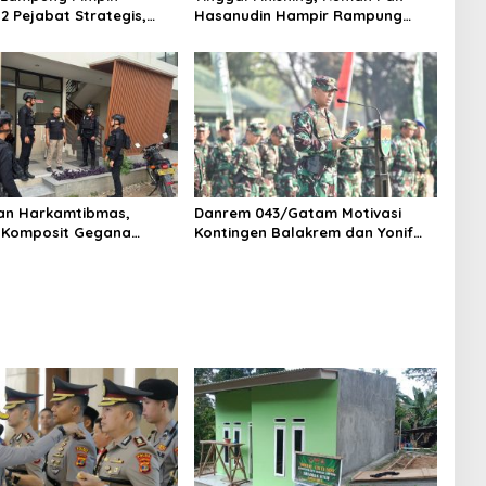
12 Pejabat Strategis,
Hasanudin Hampir Rampung
Organisasi dan
Berkat Program TMMD (TNI
 Polri Presisi
Manunggal Membangun Desa)
an Harkamtibmas,
Danrem 043/Gatam Motivasi
 Komposit Gegana
Kontingen Balakrem dan Yonif
ampung Gelar Patroli
143/TWEJ pada Pembukaan
 di Pusat Keramaian dan
Lomba Binsat Kodam XXI/Radin
badah
Inten