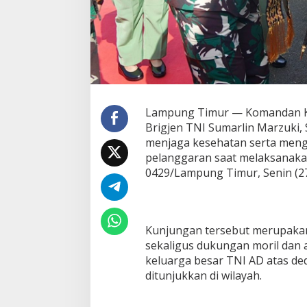
a
t
a
n
d
a
n
H
i
Lampung Timur — Komandan K
n
Brigjen TNI Sumarlin Marzuki,
d
menjaga kesehatan serta meng
a
pelanggaran saat melaksanaka
r
i
0429/Lampung Timur, Senin (27
P
e
l
a
Kunjungan tersebut merupakan
n
g
sekaligus dukungan moril dan a
g
keluarga besar TNI AD atas de
a
ditunjukkan di wilayah.
r
a
n