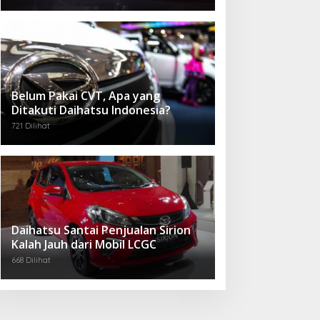
Belum Pakai CVT, Apa yang
Ditakuti Daihatsu Indonesia?
721 Dilihat
Daihatsu Santai Penjualan Sirion
Kalah Jauh dari Mobil LCGC
668 Dilihat