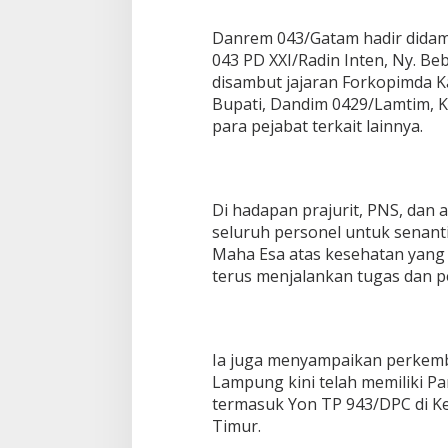
S
a
Danrem 043/Gatam hadir didam
a
043 PD XXI/Radin Inten, Ny. B
t
disambut jajaran Forkopimda 
K
Bupati, Dandim 0429/Lamtim, K
u
n
para pejabat terkait lainnya.
j
u
n
g
Di hadapan prajurit, PNS, dan
i
seluruh personel untuk senan
K
o
Maha Esa atas kesehatan yang 
d
terus menjalankan tugas dan p
i
m
0
4
2
Ia juga menyampaikan perkemb
9
Lampung kini telah memiliki P
/
termasuk Yon TP 943/DPC di 
L
Timur.
a
m