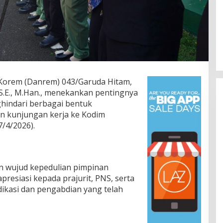
orem (Danrem) 043/Garuda Hitam,
 S.E., M.Han., menekankan pentingnya
hindari berbagai bentuk
n kunjungan kerja ke Kodim
/4/2026).
Lomba Lari 10K Meriahkan HUT
Ke-1 Kodam XXI/Radin Inten
 wujud kepedulian pimpinan
presiasi kepada prajurit, PNS, serta
Di Olahraga, TNI & POLRI
|
5 Agustus 2026
dikasi dan pengabdian yang telah