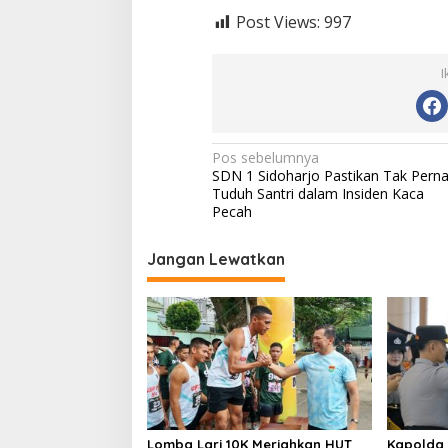
Post Views:
997
I
N
Pos sebelumnya
SDN 1 Sidoharjo Pastikan Tak Pern
a
Tuduh Santri dalam Insiden Kaca
v
Pecah
i
Jangan Lewatkan
g
a
s
i
p
o
s
Lomba Lari 10K Meriahkan HUT
Kapolda