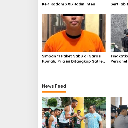
Ke-1 Kodam XXI/Radin Inten
Sertijab 
Perkuat 
Pelayanan
Simpan 11 Paket Sabu di Garasi
Tingkatk
Rumah, Pria ini Ditangkap Satres
Personel
Narkoba Polres Lampung Tengah
Brimob L
Dialogis
Rumah I
News Feed