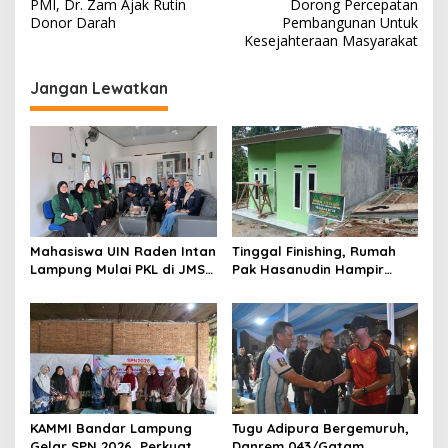
v
PMI, Dr. Zam Ajak Rutin
Dorong Percepatan
Donor Darah
Pembangunan Untuk
i
Kesejahteraan Masyarakat
g
Jangan Lewatkan
a
s
i
p
o
s
Mahasiswa UIN Raden Intan
Tinggal Finishing, Rumah
Lampung Mulai PKL di JMSI
Pak Hasanudin Hampir
Lampung
Rampung Berkat Program
TMMD (TNI Manunggal
Membangun Desa)
KAMMI Bandar Lampung
Tugu Adipura Bergemuruh,
Gelar SPN 2026, Perkuat
Danrem 043/Gatam