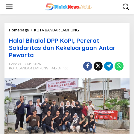
L
e
w
a
t
i
Homepage
/
KOTA BANDAR LAMPUNG
H
k
a
Halal Bihalal DPP KoPI, Pererat
e
l
k
a
Solidaritas dan Kekeluargaan Antar
o
l
Pewarta
n
B
t
i
Redaksi
7 Mei 2026
e
h
KOTA BANDAR LAMPUNG
443 Dilihat
n
a
l
a
l
D
P
P
K
o
P
I
,