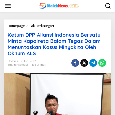
L
e
w
a
t
i
Homepage
/
Tak Berkategori
K
k
e
Ketum DPP Aliansi Indonesia Bersatu
e
t
k
u
Minta Kapolreta Balam Tegas Dalam
o
m
Menuntaskan Kasus Minyakita Oleh
n
D
Oknum ALS
t
P
e
P
Redaksi
2 Juni 2026
n
A
Tak Berkategori
196 Dilihat
l
i
a
n
s
i
I
n
d
o
n