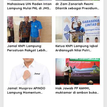
Mahasiswa UIN Raden Intan
dr. Zam Zanariah Resmi
Lampung Mulai PKL di JMSI
Dilantik sebagai Presidium
Lampung
MW KAHMI Lampung, Siap
Perkuat Kontribusi Alumni
untuk Kemajuan Daerah
Jamal KNPI Lampung:
Ketua KNPI Lampung Iqbal
Persatuan Rakyat Lebih
Ardiansyah Nilai Polri
Penting daripada
Berhasil Rebut Kembali
Fanatisme Politik
Hati Rakyat
Jamal: Musprov APINDO
Hak Jawab PP KAMMI,
Lampung Momentum
muktamar di ambon bukan
Memperkuat Dunia Usaha
mandataris organisasi,
dan Perekonomian Daerah
ahmad Jundi masih ketua
Umum