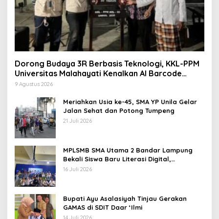
Dorong Budaya 3R Berbasis Teknologi, KKL-PPM
Universitas Malahayati Kenalkan AI Barcode
untuk Edukasi Sampah
9 Agustus 2026
Meriahkan Usia ke-45, SMA YP Unila Gelar
Jalan Sehat dan Potong Tumpeng
21 Juli 2026
MPLSMB SMA Utama 2 Bandar Lampung
Bekali Siswa Baru Literasi Digital,
Jurnalistik, dan Etika Bermedia Sosial
16 Juli 2026
Bupati Ayu Asalasiyah Tinjau Gerakan
GAMAS di SDIT Daar ‘Ilmi
14 Juli 2026