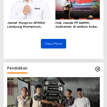
Jamal: Musprov APINDO
Hak Jawab PP KAMMI,
Lampung Momentum
muktamar di ambon bukan
Memperkuat Dunia Usaha
mandataris organisasi,
dan Perekonomian Daerah
ahmad Jundi masih ketua
Umum
View More
Pendidikan