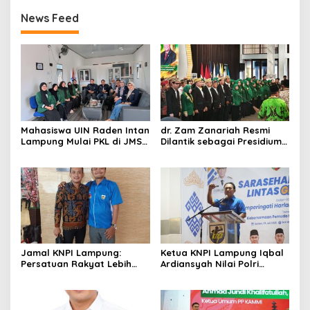
News Feed
Mahasiswa UIN Raden Intan
dr. Zam Zanariah Resmi
Lampung Mulai PKL di JMSI
Dilantik sebagai Presidium
Lampung
MW KAHMI Lampung, Siap
Perkuat Kontribusi Alumni
untuk Kemajuan Daerah
Jamal KNPI Lampung:
Ketua KNPI Lampung Iqbal
Persatuan Rakyat Lebih
Ardiansyah Nilai Polri
Penting daripada
Berhasil Rebut Kembali
Fanatisme Politik
Hati Rakyat