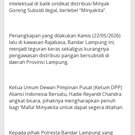
intelektual di balik sindikat distribusi Minyak
B
a
Goreng Subsidi ilegal, berlebel “Minyakita”.
l
a
m
T
Penangkapan yang dilakukan Kamis (22/05/2026)
e
lalu di kawasan Rajabasa, Bandar Lampung ini,
g
a
menjadi teguran keras sekaligus kurangnya
s
pengawasan distribusi pangan bersubsidi di
D
daerah Provinsi Lampung.
a
l
a
m
M
Ketua Umum Dewan Pimpinan Pusat (Ketum DPP)
e
Aliansi Indonesia Bersatu, Hadie Reyandi Chandra
n
angkat bicara, pihaknya mengharapkan penuh
u
bagi ‘Mafia’ Minyakita untuk dapat segera ditahan.
n
t
a
s
k
Kepada pihak Polresta Bandar Lampung yang
a