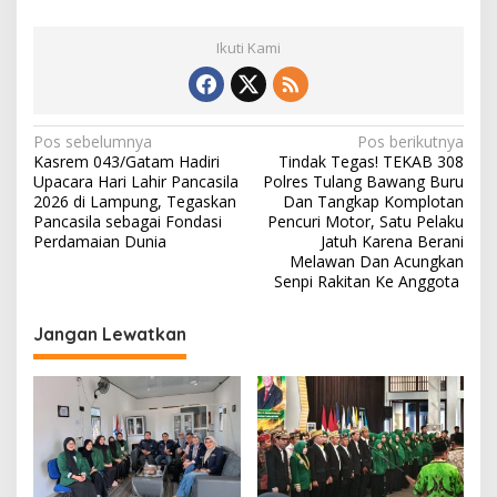
Ikuti Kami
N
Pos sebelumnya
Pos berikutnya
Kasrem 043/Gatam Hadiri
Tindak Tegas! TEKAB 308
a
Upacara Hari Lahir Pancasila
Polres Tulang Bawang Buru
v
2026 di Lampung, Tegaskan
Dan Tangkap Komplotan
Pancasila sebagai Fondasi
Pencuri Motor, Satu Pelaku
i
Perdamaian Dunia
Jatuh Karena Berani
Melawan Dan Acungkan
g
Senpi Rakitan Ke Anggota
a
s
Jangan Lewatkan
i
p
o
s