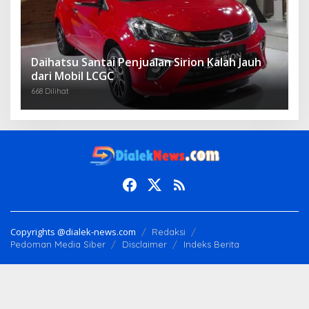
Daihatsu Santai Penjualan Sirion Kalah Jauh
dari Mobil LCGC
668 Dilihat
Copyrights @dialek-news.com
Redaksi
Pedoman Media Siber
Disclaimer
Indeks Berita