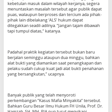
kebetulan masuk dalam wilayah kerjanya, segera
n
K
menuntaskan masalah tersebut agar publik dapat
a
puas, walaupun berproses dan tercium ada pihak-
s
pihak lain dibelakang ‘ALS’ hukum dapat
u
ditegakkan seadil-adilnya. “Jangan tajam dibawah
s
tapi tumpul diatas,” katanya.
M
i
n
y
a
Padahal praktik kegiatan tersebut bukan baru
k
berjalan seminggu ataupun dua minggu, bahkan
i
t
alat bukti yang diamankan saat penangkapan dan
a
pelaku sudah cukup kuat jadi alat bukti penahanan
O
yang bersangkutan,” ucapnya.
l
e
h
O
k
Banyak publik yang telah menyoroti
n
perkembangan “Kasus Mafia Minyakita” tersebut.
u
Bahkan Guru Besar Ilmu Hukum FH Unila, Prof. Dr.
m
Hamzah, SH, MH, PIA pun turut menyikapi