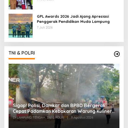
GPL Awards 2026 Jadi Ajang Apresiasi
Penggerak Pendidikan Muda Lampung
7 Juli 2026
TNI & POLRI
k
Sigap! Polisi, Damkar dan BPBD Bergerak
T
Cepat Padamkan Kebakaran Warung Kuliner
S
di Prosida Bandar Jaya
P
Di LAMPUNG TENGAH, TNI & POLRI
|
9 Agustus 2026
Di