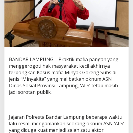
e
s
i
a
B
e
r
s
a
t
u
BANDAR LAMPUNG – Praktik mafia pangan yang
M
menggerogoti hak masyarakat kecil akhirnya
i
terbongkar. Kasus mafia Minyak Goreng Subsidi
n
t
jenis “Minyakita” yang melibatkan oknum ASN
a
Dinas Sosial Provinsi Lampung, ‘ALS’ tetap masih
K
jadi sorotan publik.
a
p
o
l
r
Jajaran Polresta Bandar Lampung beberapa waktu
e
lalu resmi mengamankan seorang oknum ASN ‘ALS’
t
yang diduga kuat menjadi salah satu aktor
a