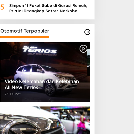
5
Desa)
Simpan 11 Paket Sabu di Garasi Rumah,
Pria ini Ditangkap Satres Narkoba
Polres Lampung Tengah
Otomotif Terpopuler
Video Kelemahan dan Kelebihan
All New Terios
731 Dilihat