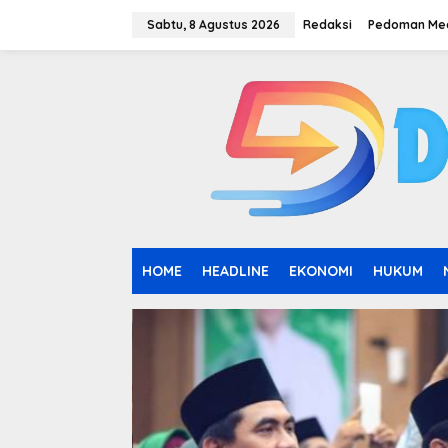
L
e
Sabtu, 8 Agustus 2026
Redaksi
Pedoman Med
w
a
t
i
k
e
k
o
n
t
e
n
HOME
HEADLINE
EKONOMI
HUKUM