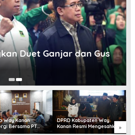
kan Duet Ganjar dan Gus
19
b Way Kanan
DPRD Kabupaten Way
P
ergi Bersama PT
Kanan Resmi Mengesahkan
d
»
ariah Way Kanan
Raperda Tahun 2025
T