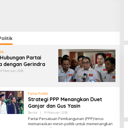
oda) Gelar Uji
K
ensi Keahlian
Politik
tik
a Hubungan Partai
a dengan Gerindra
19 Februari 2018
O
L
E
H
R
Lomba Lari 10K Meriahkan HUT
E
Partai Politik
Ke-1 Kodam XXI/Radin Inten
D
Strategi PPP Menangkan Duet
A
Di Olahraga, TNI & POLRI
|
5 Agustus 2026
K
Ganjar dan Gus Yasin
S
I
Berita
|
19 Februari 2018
O
L
Partai Persatuan Pembangunan (PPP) terus
E
memanaskan mesin politik untuk memenangkan
H