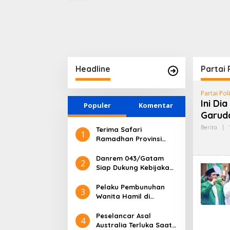
isa Masa
Lampung
(Perser
25-2030
Kompet
Headline
Partai 
Partai Poli
Ini Di
Populer
Komentar
Garud
Berita
|
Terima Safari
1
Ramadhan Provinsi
Lampung, Tim Safari
Ramadhan Provinsi
Danrem 043/Gatam
2
Lampung Salurkan
Siap Dukung Kebijakan
Bantuan untuk
dan Program
Masyarakat
Pembangunan di
Pelaku Pembunuhan
3
Provinsi Lampung
Wanita Hamil di
Lampung Berhasil
Ditangkap, Ternyata
Peselancar Asal
4
Calon Suaminya Sendiri
Australia Terluka Saat