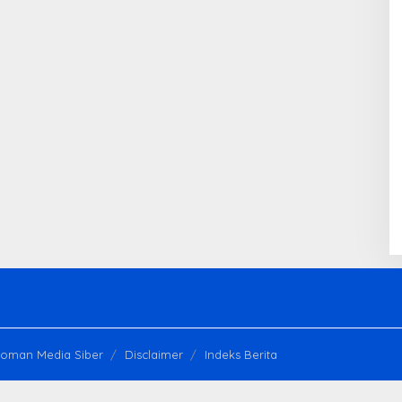
oman Media Siber
Disclaimer
Indeks Berita