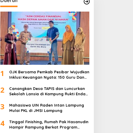
Daerah
1
OJK Bersama Pemkab Pesibar Wujudkan
Inklusi Keuangan Nyata: 150 Guru Dan
Tenaga Pendidik Terima Polis Asuransi
2
Jiwa
Canangkan Desa TAPIS dan Luncurkan
Sekolah Lansia di Kampung Rukti Endah,
Ketua TP PKK Lampung Dorong
3
Pembangunan SDM Dimulai dari Desa
Mahasiswa UIN Raden Intan Lampung
Mulai PKL di JMSI Lampung
4
Tinggal Finishing, Rumah Pak Hasanudin
Hampir Rampung Berkat Program
TMMD (TNI Manunggal Membangun