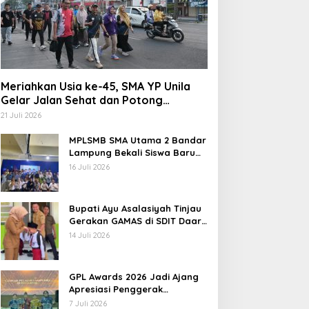
Meriahkan Usia ke-45, SMA YP Unila
Berita
Gelar Jalan Sehat dan Potong
Tumpeng
Ini Dia Hubungan Partai Garud
21 Juli 2026
Gerindra
MPLSMB SMA Utama 2 Bandar
Lampung Bekali Siswa Baru
Literasi Digital, Jurnalistik,
 Februari 2018
16 Juli 2026
dan Etika Bermedia Sosial
Bupati Ayu Asalasiyah Tinjau
Gerakan GAMAS di SDIT Daar
‘Ilmi
14 Juli 2026
emkab Way Kanan MOU
Bupati Ayu Asalasiyah
GPL Awards 2026 Jadi Ajang
engan Kejari Way Kanan
Resmi Menerima Dokumen
Apresiasi Penggerak
Pendidikan Muda Lampung
entang Pemulihan
Usulan Calon Wakil Bupati
7 Juli 2026