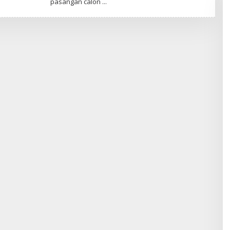
pasangan calon
R
E
D
A
K
S
I