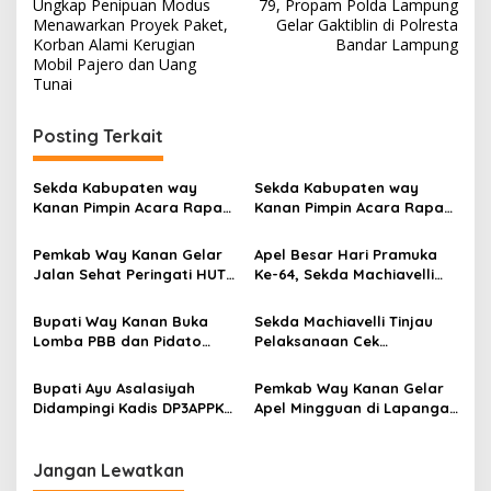
a
Ungkap Penipuan Modus
79, Propam Polda Lampung
v
Menawarkan Proyek Paket,
Gelar Gaktiblin di Polresta
Korban Alami Kerugian
Bandar Lampung
i
Mobil Pajero dan Uang
Tunai
g
a
Posting Terkait
s
i
Sekda Kabupaten way
Sekda Kabupaten way
p
Kanan Pimpin Acara Rapat
Kanan Pimpin Acara Rapat
di Ruang Buay Pemuka
di Ruang Buay Pemuka
o
Pangeran Tuha
Pangeran Tuha
Pemkab Way Kanan Gelar
Apel Besar Hari Pramuka
s
Jalan Sehat Peringati HUT
Ke-64, Sekda Machiavelli
RI
Tekankan Pentingnya
Ketahanan Bangsa
Bupati Way Kanan Buka
Sekda Machiavelli Tinjau
Lomba PBB dan Pidato
Pelaksanaan Cek
Bahasa Lampung, Dorong
Kesehatan Gratis
Semangat Pelestarian
Bupati Ayu Asalasiyah
Pemkab Way Kanan Gelar
Budaya
Didampingi Kadis DP3APPKB
Apel Mingguan di Lapangan
Way kanan Andi Oktaviandi
Buway Pemuka
Terima Penganugerahan
Kabupaten Layak Anak
Jangan Lewatkan