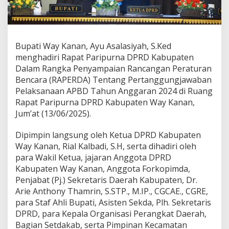
a
h
H
a
d
Bupati Way Kanan, Ayu Asalasiyah, S.Ked
i
menghadiri Rapat Paripurna DPRD Kabupaten
r
Dalam Rangka Penyampaian Rancangan Peraturan
i
Bencara (RAPERDA) Tentang Pertanggungjawaban
R
a
Pelaksanaan APBD Tahun Anggaran 2024 di Ruang
p
Rapat Paripurna DPRD Kabupaten Way Kanan,
a
Jum’at (13/06/2025).
t
P
Dipimpin langsung oleh Ketua DPRD Kabupaten
a
r
Way Kanan, Rial Kalbadi, S.H, serta dihadiri oleh
i
para Wakil Ketua, jajaran Anggota DPRD
p
Kabupaten Way Kanan, Anggota Forkopimda,
u
Penjabat (Pj.) Sekretaris Daerah Kabupaten, Dr.
r
Arie Anthony Thamrin, S.STP., M.IP., CGCAE., CGRE,
n
a
para Staf Ahli Bupati, Asisten Sekda, Plh. Sekretaris
I
DPRD, para Kepala Organisasi Perangkat Daerah,
s
Bagian Setdakab, serta Pimpinan Kecamatan
t