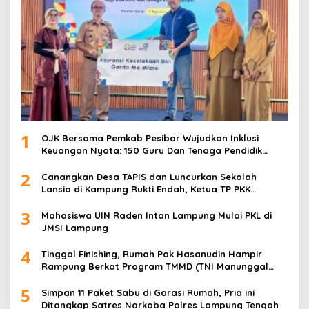
1
OJK Bersama Pemkab Pesibar Wujudkan Inklusi
Keuangan Nyata: 150 Guru Dan Tenaga Pendidik
Terima Polis Asuransi Jiwa
2
Canangkan Desa TAPIS dan Luncurkan Sekolah
Lansia di Kampung Rukti Endah, Ketua TP PKK
Lampung Dorong Pembangunan SDM Dimulai dari
3
Desa
Mahasiswa UIN Raden Intan Lampung Mulai PKL di
JMSI Lampung
4
Tinggal Finishing, Rumah Pak Hasanudin Hampir
Rampung Berkat Program TMMD (TNI Manunggal
Membangun Desa)
5
Simpan 11 Paket Sabu di Garasi Rumah, Pria ini
Ditangkap Satres Narkoba Polres Lampung Tengah