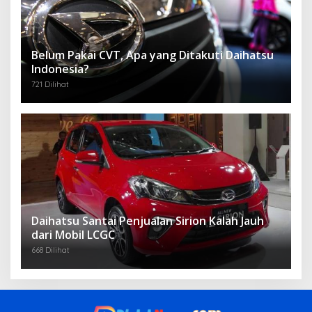
Belum Pakai CVT, Apa yang Ditakuti Daihatsu
Indonesia?
721 Dilihat
Daihatsu Santai Penjualan Sirion Kalah Jauh
dari Mobil LCGC
668 Dilihat