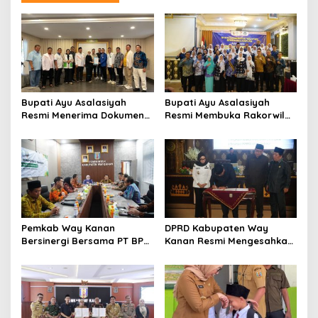
Bupati Ayu Asalasiyah
Bupati Ayu Asalasiyah
Resmi Menerima Dokumen
Resmi Membuka Rakorwil
Usulan Calon Wakil Bupati
HIMPAUDI se-Provinsi
Way Kanan Sisa Masa
Lampung
Jabatan 2025-2030
Pemkab Way Kanan
DPRD Kabupaten Way
Bersinergi Bersama PT BPR
Kanan Resmi Mengesahkan
Syariah Way Kanan
Raperda Tahun 2025
(Perseroda) Gelar Uji
Kompetensi Keahlian