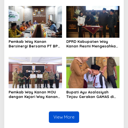
Way Kanan Sisa Masa
Lampung
Jabatan 2025-2030
Pemkab Way Kanan
DPRD Kabupaten Way
Bersinergi Bersama PT BPR
Kanan Resmi Mengesahkan
Syariah Way Kanan
Raperda Tahun 2025
(Perseroda) Gelar Uji
Kompetensi Keahlian
Pemkab Way Kanan MOU
Bupati Ayu Asalasiyah
dengan Kejari Way Kanan
Tinjau Gerakan GAMAS di
Tentang Pemulihan
SDIT Daar ‘Ilmi
Keuangan dan Aset Negara
View More