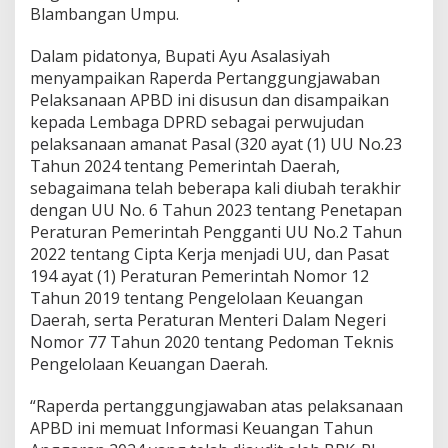
Blambangan Umpu.
i
m
e
Dalam pidatonya, Bupati Ayu Asalasiyah
w
menyampaikan Raperda Pertanggungjawaban
a
Pelaksanaan APBD ini disusun dan disampaikan
H
kepada Lembaga DPRD sebagai perwujudan
U
T
pelaksanaan amanat Pasal (320 ayat (1) UU No.23
K
Tahun 2024 tentang Pemerintah Daerah,
e
sebagaimana telah beberapa kali diubah terakhir
-
dengan UU No. 6 Tahun 2023 tentang Penetapan
2
Peraturan Pemerintah Pengganti UU No.2 Tahun
6
W
2022 tentang Cipta Kerja menjadi UU, dan Pasat
a
194 ayat (1) Peraturan Pemerintah Nomor 12
y
Tahun 2019 tentang Pengelolaan Keuangan
K
Daerah, serta Peraturan Menteri Dalam Negeri
a
n
Nomor 77 Tahun 2020 tentang Pedoman Teknis
a
Pengelolaan Keuangan Daerah.
n
“Raperda pertanggungjawaban atas pelaksanaan
APBD ini memuat Informasi Keuangan Tahun