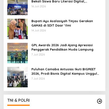
Bekali Siswa Baru Literasi Digital,
Jurnalistik, dan Etika Bermedia Sosial
16 Juli 2026
Bupati Ayu Asalasiyah Tinjau Gerakan
GAMAS di SDIT Daar ‘Ilmi
14 Juli 2026
GPL Awards 2026 Jadi Ajang Apresiasi
Penggerak Pendidikan Muda Lampung
7 Juli 2026
Puluhan Camaba Antusias Ikuti BIGREET
2026, Prodi Bisnis Digital Kampus Unggul
IIB Darmajaya Hadirkan Deretan
7 Juli 2026
Mahasiswa Berprestasi
TNI & POLRI