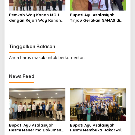
Pemkab Way Kanan MOU
Bupati Ayu Asalasiyah
dengan Kejari Way Kanan
Tinjau Gerakan GAMAS di
Tentang Pemulihan
SDIT Daar ‘Ilmi
Keuangan dan Aset Negara
Tinggalkan Balasan
Anda harus
masuk
untuk berkomentar.
News Feed
Bupati Ayu Asalasiyah
Bupati Ayu Asalasiyah
Resmi Menerima Dokumen
Resmi Membuka Rakorwil
Usulan Calon Wakil Bupati
HIMPAUDI se-Provinsi