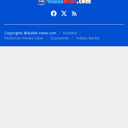
Copyrights @dialek-news.com
Redaksi
Pedoman Media Siber
Disclaimer
Indeks Berita