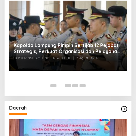
Kapolda Lampung Pimpin Sertijab 12 Pejabat
T
Strategis, Perkuat Organisasi dan Pelayanan
H
Polri Presisi
M
Di PROVINSI LAMPUNG, TNI & POLRI
|
3 Agustus 2026
Di
Daerah