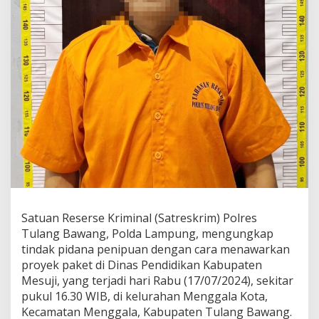
g
k
a
p
P
e
n
i
p
u
a
n
M
o
d
u
s
Satuan Reserse Kriminal (Satreskrim) Polres
M
Tulang Bawang, Polda Lampung, mengungkap
e
tindak pidana penipuan dengan cara menawarkan
n
proyek paket di Dinas Pendidikan Kabupaten
a
w
Mesuji, yang terjadi hari Rabu (17/07/2024), sekitar
a
pukul 16.30 WIB, di kelurahan Menggala Kota,
r
Kecamatan Menggala, Kabupaten Tulang Bawang.
k