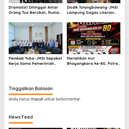
Dramatis!! Ditinggal Antar
Disdik Tulangbawang-JMSI
Orang Tua Berobat, Rumah
Lampung Gagas Literasi
IRT Di Tulang Bawang Di
Digital
Bobol Maling, Tim
Gabungan URC TEKAB 308
Gulung Pelaku Di Tempat
Persembunyian
Pemkab Tuba-JMSI Sepakat
Meriahkan Hut
Kerja Sama Pemerintah
Bhayangkara Ke-80, Polres
Daerah dengan Media
Tulang Bawang Hadirkan
Butuh Regulasi Tegas
Servis Dan Ganti Oli Gratis
Bersama Tunas Honda
Tinggalkan Balasan
Anda harus
masuk
untuk berkomentar.
News Feed