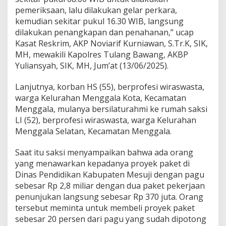
K
pemeriksaan, lalu dilakukan gelar perkara,
e
kemudian sekitar pukul 16.30 WIB, langsung
r
dilakukan penangkapan dan penahanan,” ucap
u
Kasat Reskrim, AKP Noviarif Kurniawan, S.Tr.K, SIK,
g
i
MH, mewakili Kapolres Tulang Bawang, AKBP
a
Yuliansyah, SIK, MH, Jum’at (13/06/2025).
n
M
Lanjutnya, korban HS (55), berprofesi wiraswasta,
o
warga Kelurahan Menggala Kota, Kecamatan
b
i
Menggala, mulanya bersilaturahmi ke rumah saksi
l
LI (52), berprofesi wiraswasta, warga Kelurahan
P
Menggala Selatan, Kecamatan Menggala.
a
j
Saat itu saksi menyampaikan bahwa ada orang
e
r
yang menawarkan kepadanya proyek paket di
o
Dinas Pendidikan Kabupaten Mesuji dengan pagu
d
sebesar Rp 2,8 miliar dengan dua paket pekerjaan
a
penunjukan langsung sebesar Rp 370 juta. Orang
n
tersebut meminta untuk membeli proyek paket
U
a
sebesar 20 persen dari pagu yang sudah dipotong