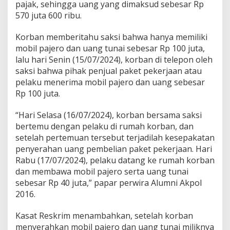
n
pajak, sehingga uang yang dimaksud sebesar Rp
g
570 juta 600 ribu.
T
u
Korban memberitahu saksi bahwa hanya memiliki
n
a
mobil pajero dan uang tunai sebesar Rp 100 juta,
i
lalu hari Senin (15/07/2024), korban di telepon oleh
saksi bahwa pihak penjual paket pekerjaan atau
pelaku menerima mobil pajero dan uang sebesar
Rp 100 juta.
“Hari Selasa (16/07/2024), korban bersama saksi
bertemu dengan pelaku di rumah korban, dan
setelah pertemuan tersebut terjadilah kesepakatan
penyerahan uang pembelian paket pekerjaan. Hari
Rabu (17/07/2024), pelaku datang ke rumah korban
dan membawa mobil pajero serta uang tunai
sebesar Rp 40 juta,” papar perwira Alumni Akpol
2016.
Kasat Reskrim menambahkan, setelah korban
menyerahkan mobil pajero dan uang tunai miliknya