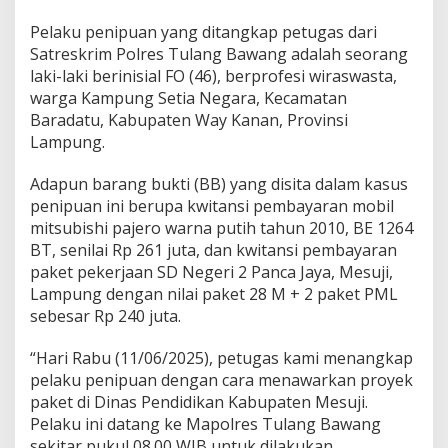
a
Pelaku penipuan yang ditangkap petugas dari
n
P
Satreskrim Polres Tulang Bawang adalah seorang
r
laki-laki berinisial FO (46), berprofesi wiraswasta,
o
warga Kampung Setia Negara, Kecamatan
y
Baradatu, Kabupaten Way Kanan, Provinsi
e
k
Lampung.
P
a
Adapun barang bukti (BB) yang disita dalam kasus
k
penipuan ini berupa kwitansi pembayaran mobil
e
mitsubishi pajero warna putih tahun 2010, BE 1264
t
,
BT, senilai Rp 261 juta, dan kwitansi pembayaran
K
paket pekerjaan SD Negeri 2 Panca Jaya, Mesuji,
o
Lampung dengan nilai paket 28 M + 2 paket PML
r
sebesar Rp 240 juta.
b
a
n
“Hari Rabu (11/06/2025), petugas kami menangkap
A
pelaku penipuan dengan cara menawarkan proyek
l
paket di Dinas Pendidikan Kabupaten Mesuji.
a
Pelaku ini datang ke Mapolres Tulang Bawang
m
sekitar pukul 08.00 WIB untuk dilakukan
i