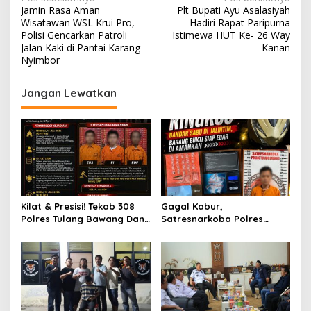
N
Jamin Rasa Aman
Plt Bupati Ayu Asalasiyah
a
Wisatawan WSL Krui Pro,
Hadiri Rapat Paripurna
v
Polisi Gencarkan Patroli
Istimewa HUT Ke- 26 Way
Jalan Kaki di Pantai Karang
Kanan
i
Nyimbor
g
Jangan Lewatkan
a
s
i
p
o
s
Kilat & Presisi! Tekab 308
Gagal Kabur,
Polres Tulang Bawang Dan
Satresnarkoba Polres
Polsek Menggala Ringkus
Tulang Bawang Ringkus
Komplotan Spesialis
Bandar Sabu Di Jalintim,
Pencurian Rumah Ibadah
Barang Bukti Siap Edar Di
Amankan