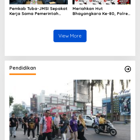
Pemkab Tuba-JMSI Sepakat
Meriahkan Hut
Kerja Sama Pemerintah
Bhayangkara Ke-80, Polres
Daerah dengan Media
Tulang Bawang Hadirkan
Butuh Regulasi Tegas
Servis Dan Ganti Oli Gratis
Bersama Tunas Honda
View More
Pendidikan