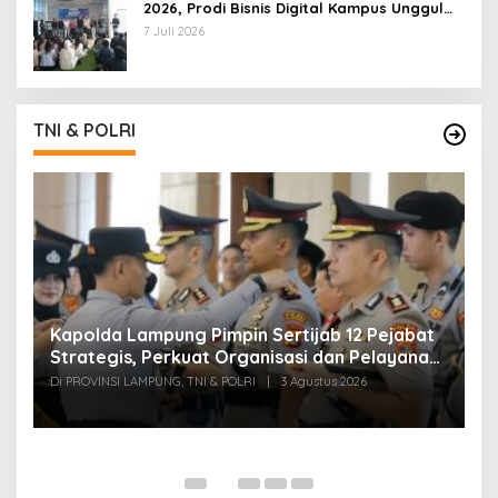
2026, Prodi Bisnis Digital Kampus Unggul
IIB Darmajaya Hadirkan Deretan
7 Juli 2026
Mahasiswa Berprestasi
TNI & POLRI
Kapolda Lampung Pimpin Sertijab 12 Pejabat
T
Strategis, Perkuat Organisasi dan Pelayanan
H
Polri Presisi
M
Di PROVINSI LAMPUNG, TNI & POLRI
|
3 Agustus 2026
Di