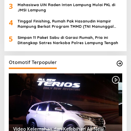
3
Desa
Mahasiswa UIN Raden Intan Lampung Mulai PKL di
JMSI Lampung
4
Tinggal Finishing, Rumah Pak Hasanudin Hampir
Rampung Berkat Program TMMD (TNI Manunggal
Membangun Desa)
5
Simpan 11 Paket Sabu di Garasi Rumah, Pria ini
Ditangkap Satres Narkoba Polres Lampung Tengah
Otomotif Terpopuler
Video Kelemahan dan Kelebihan All New