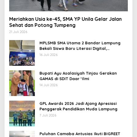
Meriahkan Usia ke-45, SMA YP Unila Gelar Jalan
Sehat dan Potong Tumpeng
21 Juli 2026
MPLSMB SMA Utama 2 Bandar Lampung
Bekali Siswa Baru Literasi Digital,
Jurnalistik, dan Etika Bermedia Sosial
16 Juli 2026
Bupati Ayu Asalasiyah Tinjau Gerakan
GAMAS di SDIT Daar ‘Ilmi
14 Juli 2026
GPL Awards 2026 Jadi Ajang Apresiasi
Penggerak Pendidikan Muda Lampung
7 Juli 2026
Puluhan Camaba Antusias Ikuti BIGREET