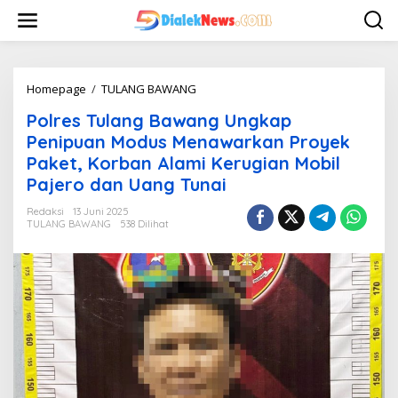
L
e
w
a
t
i
Homepage
/
TULANG BAWANG
P
k
o
Polres Tulang Bawang Ungkap
e
l
k
r
Penipuan Modus Menawarkan Proyek
o
e
Paket, Korban Alami Kerugian Mobil
n
s
Pajero dan Uang Tunai
t
T
e
u
Redaksi
13 Juni 2025
n
l
TULANG BAWANG
538 Dilihat
a
n
g
B
a
w
a
n
g
U
n