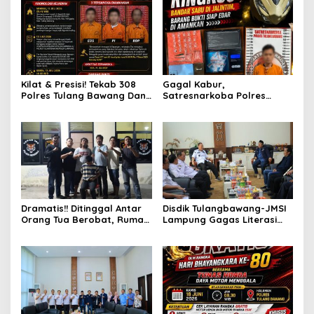
Kilat & Presisi! Tekab 308
Gagal Kabur,
Polres Tulang Bawang Dan
Satresnarkoba Polres
Polsek Menggala Ringkus
Tulang Bawang Ringkus
Komplotan Spesialis
Bandar Sabu Di Jalintim,
Pencurian Rumah Ibadah
Barang Bukti Siap Edar Di
Amankan
Dramatis!! Ditinggal Antar
Disdik Tulangbawang-JMSI
Orang Tua Berobat, Rumah
Lampung Gagas Literasi
IRT Di Tulang Bawang Di
Digital
Bobol Maling, Tim
Gabungan URC TEKAB 308
Gulung Pelaku Di Tempat
Persembunyian