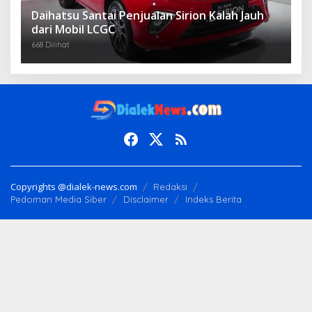
Daihatsu Santai Penjualan Sirion Kalah Jauh
dari Mobil LCGC
668 Dilihat
Copyrights @dialek-news.com
Redaksi
Pedoman Media Siber
Disclaimer
Indeks Berita