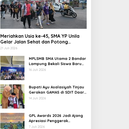
Meriahkan Usia ke-45, SMA YP Unila
Gelar Jalan Sehat dan Potong
Tumpeng
21 Juli 2026
MPLSMB SMA Utama 2 Bandar
Lampung Bekali Siswa Baru
Literasi Digital, Jurnalistik,
16 Juli 2026
dan Etika Bermedia Sosial
Bupati Ayu Asalasiyah Tinjau
Gerakan GAMAS di SDIT Daar
‘Ilmi
14 Juli 2026
GPL Awards 2026 Jadi Ajang
Apresiasi Penggerak
Pendidikan Muda Lampung
7 Juli 2026