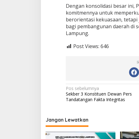
Dengan konsolidasi besar ini
komitmennya untuk memperkuat
berorientasi kekuasaan, tetapi
bagi pembangunan daerah di se
Lampung.
Post Views:
646
I
N
Pos sebelumnya
Sekber 3 Konstituen Dewan Pers
a
Tandatangan Fakta Integritas
v
i
Jangan Lewatkan
g
a