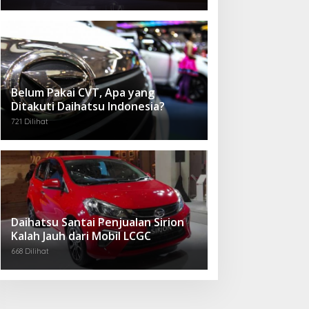
Belum Pakai CVT, Apa yang
Ditakuti Daihatsu Indonesia?
721 Dilihat
Daihatsu Santai Penjualan Sirion
Kalah Jauh dari Mobil LCGC
668 Dilihat