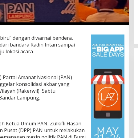
biru” dengan diwarnai bendera,
dari bandara Radin Intan sampai
u lokasi acara.
 Partai Amanat Nasional (PAN)
gelar konsolidasi akbar yang
ilayah (Rakerwil), Sabtu
Lomba Lari 10K Meriahkan HUT
, Bandar Lampung.
Ke-1 Kodam XXI/Radin Inten
Di Olahraga, TNI & POLRI
|
5 Agustus 2026
leh Ketua Umum PAN, Zulkifli Hasan
an Pusat (DPP) PAN untuk melakukan
pemanasan mesin politik PAN di Bumi