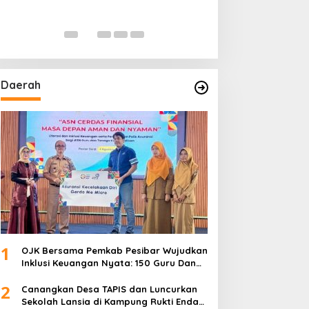
Daerah
1
OJK Bersama Pemkab Pesibar Wujudkan
Inklusi Keuangan Nyata: 150 Guru Dan
Tenaga Pendidik Terima Polis Asuransi
2
Jiwa
Canangkan Desa TAPIS dan Luncurkan
Sekolah Lansia di Kampung Rukti Endah,
Ketua TP PKK Lampung Dorong
3
Pembangunan SDM Dimulai dari Desa
Mahasiswa UIN Raden Intan Lampung
Mulai PKL di JMSI Lampung
4
Tinggal Finishing, Rumah Pak Hasanudin
Hampir Rampung Berkat Program
TMMD (TNI Manunggal Membangun