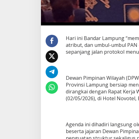
i
d
a
s
i
A
k
Hari ini Bandar Lampung “mem
b
atribut, dan umbul-umbul PAN 
a
sepanjang jalan protokol menuj
r
d
i
N
o
Dewan Pimpinan Wilayah (DPW)
v
Provinsi Lampung bersiap meng
o
dirangkai dengan Rapat Kerja W
t
(02/05/2026), di Hotel Novotel
e
l
,
1
.
Agenda ini dihadiri langsung o
5
beserta jajaran Dewan Pimpin
0
penguatan struktur sekaligus 
0