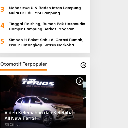
5
Desa)
Simpan 11 Paket Sabu di Garasi Rumah,
Pria ini Ditangkap Satres Narkoba
Polres Lampung Tengah
Otomotif Terpopuler
Video Kelemahan dan Kelebihan
All New Terios
731 Dilihat