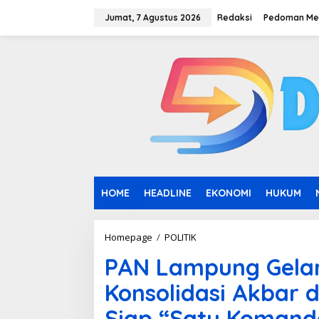
L
e
Jumat, 7 Agustus 2026
Redaksi
Pedoman Med
w
a
t
i
k
e
k
o
n
t
e
n
HOME
HEADLINE
EKONOMI
HUKUM
Homepage
/
POLITIK
P
A
PAN Lampung Gelar
N
L
Konsolidasi Akbar d
a
m
Siap “Satu Komand
p