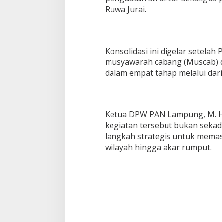
K
Ruwa Jurai.
a
d
e
r
Konsolidasi ini digelar setel
S
i
musyawarah cabang (Muscab) d
a
dalam empat tahap melalui dari
p
“
S
a
Ketua DPW PAN Lampung, M. Ha
t
u
kegiatan tersebut bukan sekad
K
langkah strategis untuk memasti
o
wilayah hingga akar rumput.
m
a
n
d
o
”