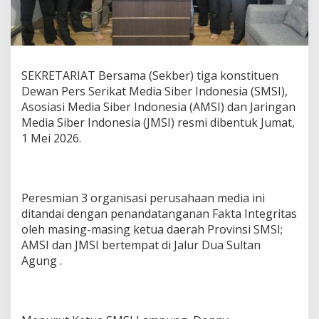
a
n
P
e
r
s
SEKRETARIAT Bersama (Sekber) tiga konstituen
T
Dewan Pers Serikat Media Siber Indonesia (SMSI),
a
Asosiasi Media Siber Indonesia (AMSI) dan Jaringan
n
Media Siber Indonesia (JMSI) resmi dibentuk Jumat,
d
a
1 Mei 2026.
t
a
n
g
Peresmian 3 organisasi perusahaan media ini
a
ditandai dengan penandatanganan Fakta Integritas
n
F
oleh masing-masing ketua daerah Provinsi SMSI;
a
AMSI dan JMSI bertempat di Jalur Dua Sultan
k
Agung .
t
a
I
n
t