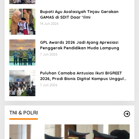
Bupati Ayu Asalasiyah Tinjau Gerakan
GAMAS di SDIT Daar ‘Ilmi
14 Juli 2026
GPL Awards 2026 Jadi Ajang Apresiasi
Penggerak Pendidikan Muda Lampung
7 Juli 2026
Puluhan Camaba Antusias Ikuti BIGREET
2026, Prodi Bisnis Digital Kampus Unggul
IIB Darmajaya Hadirkan Deretan
7 Juli 2026
Mahasiswa Berprestasi
TNI & POLRI