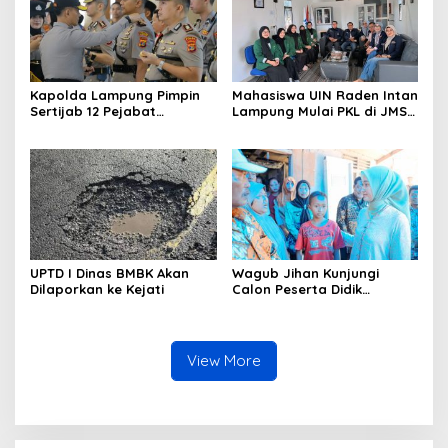
Kapolda Lampung Pimpin
Mahasiswa UIN Raden Intan
Sertijab 12 Pejabat
Lampung Mulai PKL di JMSI
Strategis, Perkuat
Lampung
Organisasi dan Pelayanan
Polri Presisi
UPTD I Dinas BMBK Akan
Wagub Jihan Kunjungi
Dilaporkan ke Kejati
Calon Peserta Didik
Sekolah Rakyat, Pemprov
Lampung Pastikan
Kesiapan Jelang MPLS dan
Wujudkan Mimpi Generasi
View More
Masa Depan