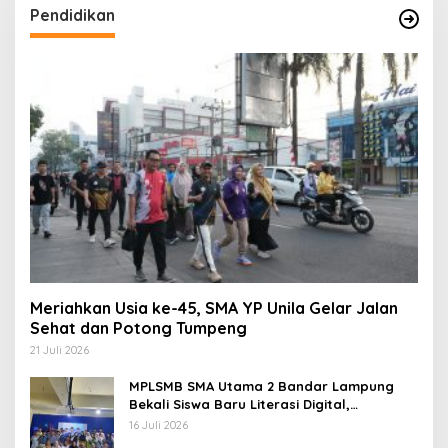
Pendidikan
Meriahkan Usia ke-45, SMA YP Unila Gelar Jalan
Sehat dan Potong Tumpeng
21 Juli 2026
MPLSMB SMA Utama 2 Bandar Lampung
Bekali Siswa Baru Literasi Digital,
Jurnalistik, dan Etika Bermedia Sosial
16 Juli 2026