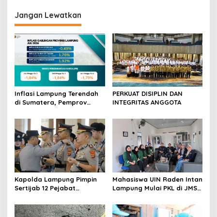
i
g
Jangan Lewatkan
a
s
i
p
o
s
Inflasi Lampung Terendah
PERKUAT DISIPLIN DAN
di Sumatera, Pemprov
INTEGRITAS ANGGOTA
Terus Perkuat Pasokan dan
Distribusi Pangan
Kapolda Lampung Pimpin
Mahasiswa UIN Raden Intan
Sertijab 12 Pejabat
Lampung Mulai PKL di JMSI
Strategis, Perkuat
Lampung
Organisasi dan Pelayanan
Polri Presisi