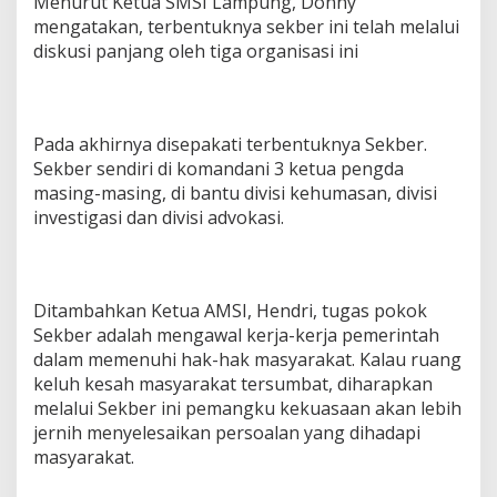
Menurut Ketua SMSI Lampung, Donny
e
mengatakan, terbentuknya sekber ini telah melalui
g
diskusi panjang oleh tiga organisasi ini
r
i
t
a
s
Pada akhirnya disepakati terbentuknya Sekber.
Sekber sendiri di komandani 3 ketua pengda
masing-masing, di bantu divisi kehumasan, divisi
investigasi dan divisi advokasi.
Ditambahkan Ketua AMSI, Hendri, tugas pokok
Sekber adalah mengawal kerja-kerja pemerintah
dalam memenuhi hak-hak masyarakat. Kalau ruang
keluh kesah masyarakat tersumbat, diharapkan
melalui Sekber ini pemangku kekuasaan akan lebih
jernih menyelesaikan persoalan yang dihadapi
masyarakat.