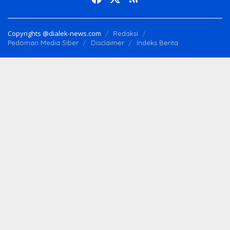
Copyrights @dialek-news.com
Redaksi
Pedoman Media Siber
Disclaimer
Indeks Berita