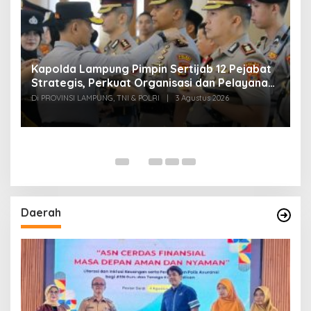
Kapolda Lampung Pimpin Sertijab 12 Pejabat
T
Strategis, Perkuat Organisasi dan Pelayanan
H
Polri Presisi
M
Di PROVINSI LAMPUNG, TNI & POLRI
|
3 Agustus 2026
Di
Daerah