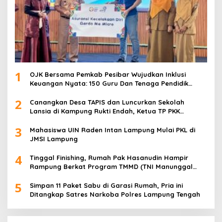
1
OJK Bersama Pemkab Pesibar Wujudkan Inklusi
Keuangan Nyata: 150 Guru Dan Tenaga Pendidik
Terima Polis Asuransi Jiwa
2
Canangkan Desa TAPIS dan Luncurkan Sekolah
Lansia di Kampung Rukti Endah, Ketua TP PKK
Lampung Dorong Pembangunan SDM Dimulai dari
3
Desa
Mahasiswa UIN Raden Intan Lampung Mulai PKL di
JMSI Lampung
4
Tinggal Finishing, Rumah Pak Hasanudin Hampir
Rampung Berkat Program TMMD (TNI Manunggal
Membangun Desa)
5
Simpan 11 Paket Sabu di Garasi Rumah, Pria ini
Ditangkap Satres Narkoba Polres Lampung Tengah