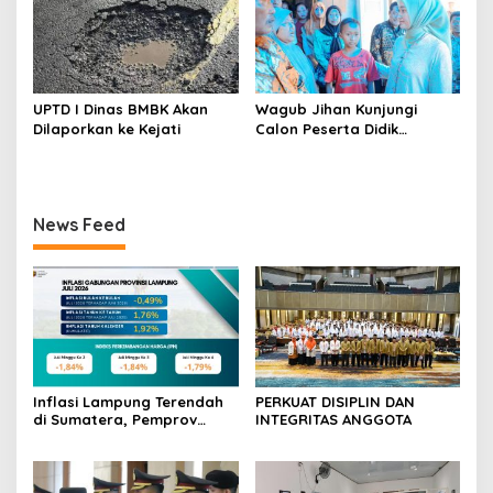
UPTD I Dinas BMBK Akan
Wagub Jihan Kunjungi
Dilaporkan ke Kejati
Calon Peserta Didik
Sekolah Rakyat, Pemprov
Lampung Pastikan
Kesiapan Jelang MPLS dan
Wujudkan Mimpi Generasi
News Feed
Masa Depan
Inflasi Lampung Terendah
PERKUAT DISIPLIN DAN
di Sumatera, Pemprov
INTEGRITAS ANGGOTA
Terus Perkuat Pasokan dan
Distribusi Pangan