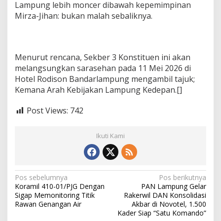
Lampung lebih moncer dibawah kepemimpinan
Mirza-Jihan: bukan malah sebaliknya.
Menurut rencana, Sekber 3 Konstituen ini akan
melangsungkan sarasehan pada 11 Mei 2026 di
Hotel Rodison Bandarlampung mengambil tajuk;
Kemana Arah Kebijakan Lampung Kedepan.[]
Post Views:
742
Ikuti Kami
N
Pos sebelumnya
Pos berikutnya
Koramil 410-01/PJG Dengan
PAN Lampung Gelar
a
Sigap Memonitoring Titik
Rakerwil DAN Konsolidasi
v
Rawan Genangan Air
Akbar di Novotel, 1.500
Kader Siap “Satu Komando”